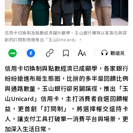
信用卡切換制及點數經濟躍升顯學，玉山銀行團隊以客製化與首
創的訂閱制思維推出「玉山Unicard」。
聽遠見
信用卡切換制與點數經濟已成顯學，各家銀行
紛紛搶進布局生態圈，比拚的多半是回饋比例
與通路數量。玉山銀行卻另闢蹊徑，推出「玉
山Unicard」信用卡，主打消費者自選回饋權
益，更首創「訂閱制」，將選擇權交還持卡
人，讓支付工具打破單一消費平台與場景，更
加深入生活日常。