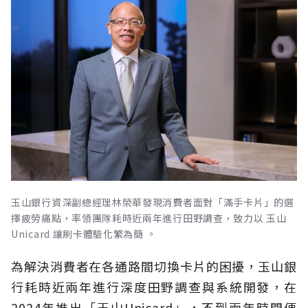
玉山銀行資深副總經理林榮華發現消費者面對「滿手卡片」的選
擇疲勞痛點，率領團隊耗時近兩年進行田野調查，致力以 玉山
Unicard 讓刷卡體驗化繁為簡 。
為解決消費者在各通路間切換卡片的困擾，玉山銀
行耗時近兩年進行深度田野調查與系統開發，在
2024年推出「玉山Unicard」，不到兩年時間便