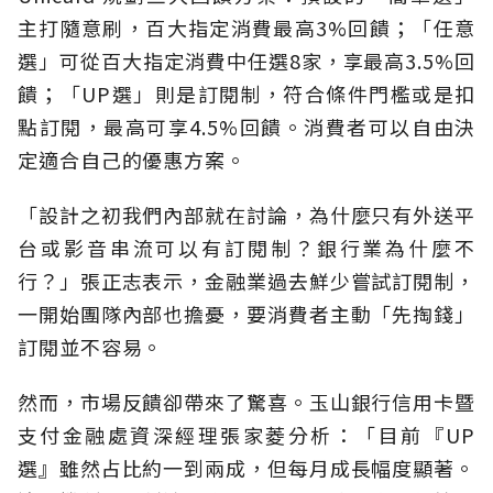
主打隨意刷，百大指定消費最高3%回饋；「任意
選」可從百大指定消費中任選8家，享最高3.5%回
饋；「UP選」則是訂閱制，符合條件門檻或是扣
點訂閱，最高可享4.5%回饋。消費者可以自由決
定適合自己的優惠方案。
「設計之初我們內部就在討論，為什麼只有外送平
台或影音串流可以有訂閱制？銀行業為什麼不
行？」張正志表示，金融業過去鮮少嘗試訂閱制，
一開始團隊內部也擔憂，要消費者主動「先掏錢」
訂閱並不容易。
然而，市場反饋卻帶來了驚喜。玉山銀行信用卡暨
支付金融處資深經理張家菱分析：「目前『UP
選』雖然占比約一到兩成，但每月成長幅度顯著。