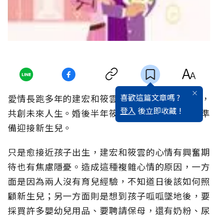
喜歡這篇文章嗎 ?
愛情長跑多年的建宏和筱雲，決定攜手步入禮堂，
登入
後立即收藏 !
共創未來人生。婚後半年筱雲懷孕了，兩人欣喜準
備迎接新生兒。
只是愈接近孩子出生，建宏和筱雲的心情有興奮期
待也有焦慮隱憂。造成這種複雜心情的原因，一方
面是因為兩人沒有育兒經驗，不知道日後該如何照
顧新生兒；另一方面則是想到孩子呱呱墜地後，要
採買許多嬰幼兒用品、要聘請保母，還有奶粉、尿