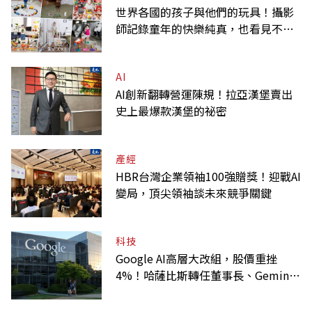
世界各國的孩子與他們的玩具！攝影
師記錄童年的快樂純真，也看見不同
背景與文化
AI
AI創新翻轉營運陳規！拉亞漢堡賣出
史上最爆款漢堡的祕密
產經
HBR台灣企業領袖100強贈獎！迎戰AI
變局，頂尖領袖談未來競爭關鍵
科技
Google AI高層大改組，股價重挫
4%！哈薩比斯轉任董事長、Gemini
大將離職