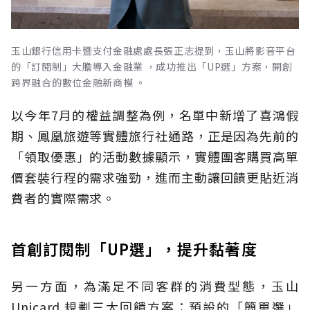
玉山銀行信用卡暨支付金融處處長張正志提到，玉山將影音平台
的「訂閱制」大膽導入金融業 ，成功推出「UP選」方案，開創
跨界融合的數位金融新商模 。
以今年7月的權益調整為例，名單中新增了喜鴻假
期、鳳凰旅遊等實體旅行社通路，正是因為先前的
「領取優惠」的活動數據顯示，實體團客購買高單
價套裝行程的需求強勁，進而主動讓回饋更貼近消
費者的實際需求。
首創訂閱制「UP選」，提升黏著度
另一方面，為滿足不同客群的消費型態，玉山
Unicard 規劃三大回饋方案：預設的「簡單選」