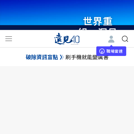
世界重
組・洞見
未來 與
世界領袖
職場雷達
破除資訊盲點
刷手機就能變厲害
同行