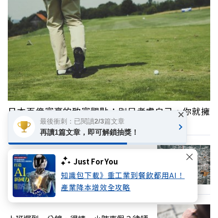
日本百億富豪的致富觀點：別只考慮自己，你就擁
×
最後衝刺：已閱讀2/3篇文章
有全宇宙的力量
再讀1篇文章，即可解鎖抽獎！
不上學、不上班、不社交：日本「繭居
Just For You
族」人口高達146萬
知識包下載》重工業到餐飲都用AI！
產業降本增效全攻略