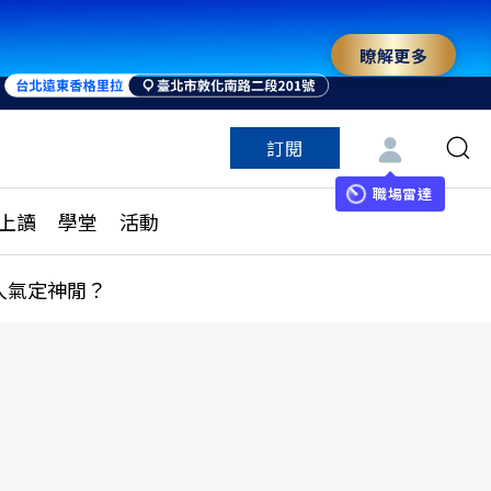
瞭解更多
訂閱
特色頻道
訂閱
見線上讀
ESG遠見
職場雷達
上讀
學堂
活動
多訂閱方案
城市學
刊購買
健康遠見
人氣定神閒？
子報訂閱
華人精英論壇
享知識包
領導影響力學院