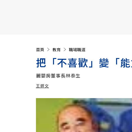
【遠見40週年慶】訂《遠見》贈實用家電3選1+暢銷好
首頁
教育
職場職涯
把「不喜歡」變「能
麗嬰房董事長林泰生
王妍文
加入追蹤
王妍文