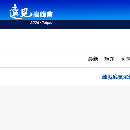
文
最新
最新
話題
國
雜誌目錄
活動
話題
AI
練就底氣沉
學堂
專題報導
科技
教育
遠見ON AIR
影音
合作