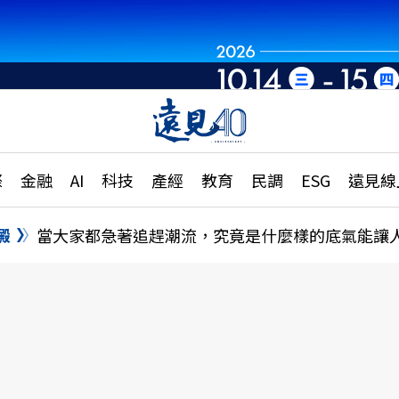
章
特輯
文章
大學升學、職涯攻略
遠
際
金融
AI
科技
產經
教育
民調
ESG
遠見線
國際
更
縣市施政調查全解析
金融
單
民調
澱
當大家都急著追趕潮流，究竟是什麼樣的底氣能讓
產經
電
好享生活
獨
專欄