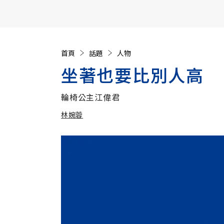
【遠見40週年慶】訂《遠見》贈實用家電3選1+暢銷好
首頁
話題
人物
坐著也要比別人高
輪椅公主江偉君
林婉蓉
加入追蹤
林婉蓉