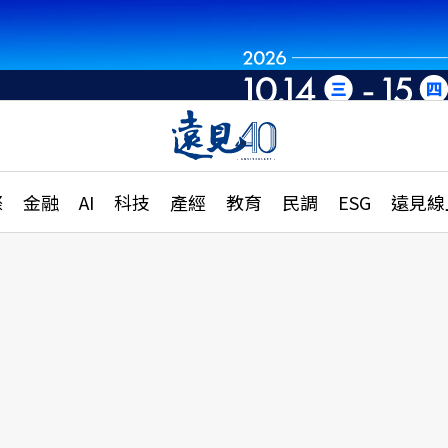
章
特輯
文章
大學升學、職涯攻略
遠
際
金融
AI
科技
產經
教育
民調
ESG
遠見線
國際
更
縣市施政調查全解析
金融
單
民調
產經
電
好享生活
獨
專欄