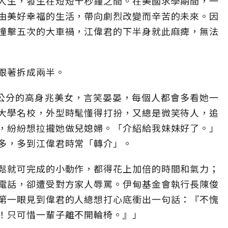
人生，發生在短短十秒鐘之間。在美國求學期間，一
由美好幸福的生活，帶向劇烈改變而辛苦的未來。因
撞擊五次的大車禍，江偉君的下半身就此麻痺，無法
跟著拆成兩半。
7公分的高身兆美女，言笑晏晏，每個人都會多看她一
大學名校，外型時髦懂得打扮，又總是微笑待人，追
，紛紛想拉攏她做兒媳婦。「介紹給我妹妹好了。」
多，多到江偉君時常「轉介」。
鬆就可完成的小動作，都得花上加倍的時間和氣力；
電話，卻遭受對方家人辱罵。伊甸基金會執行長陳俊
第一眼見到偉君的人總想打心底衝出一句話：『不愧
！只可惜一輩子離不開輪椅。』」