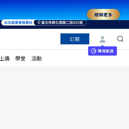
瞭解更多
訂閱
特色頻道
訂閱
見線上讀
ESG遠見
職場雷達
上讀
學堂
活動
多訂閱方案
城市學
刊購買
健康遠見
子報訂閱
華人精英論壇
享知識包
領導影響力學院