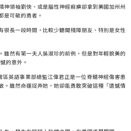
精神領袖劉俠、或是腦性神經痲痹卻拿到美國加州州
都是可敬的勇者。
有很長一段時間，比較少聽聞殘障朋友、特別是女性
。雖然有第一夫人吳淑珍的前例，但是對年輕貌美的
抱憾的意外。
訊）台灣區英語事業部總監江偉君正是一位脊髓神經傷害患
敏。雖然命運捉弄她，她卻能勇敢突破這種「遺憾情