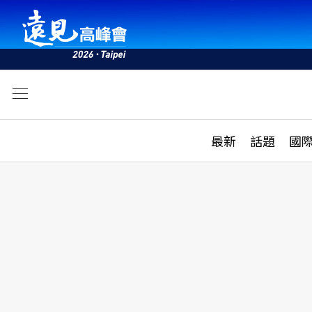
文
最新
最新
話題
國
雜誌目錄
活動
話題
AI
學堂
專題報導
科技
教育
遠見ON AIR
影音
合作