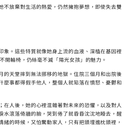
她不放棄對生活的熱愛，仍然擁抱夢想，即使失去雙
印象。這些特質就像她身上流的血液、深植在基因裡
離不開輪椅，仍絲毫不減「陽光女孩」的魅力。
月的天堂摔到無法挪移的地獄。住院三個月和出院後
什麼事都得假手他人，整個人就陷落在憤怒、憂鬱和
；在人後，她的心裡混雜著對未來的恐懼，以及對人
淚水滾落倚牆的臉，哭到倦了就昏昏沈沈地睡去，醒
情緒的時候，又怕驚動家人，只有把頭埋進枕頭裡，