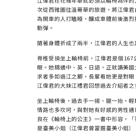
江偉君在花樣年華就必須以輪椅為伴的
次從西雅圖往溫哥華的旅遊，將江偉君
為開車的人打瞌睡，釀成車體前後激烈
動彈。
隨著身體折成了兩半，江偉君的人生也
脊椎受損坐上輪椅前，江偉君是個16
眼。她精通中、英、日語，正就讀美國
求者多如過江之鯽，長輩看她更是對眼
江偉君的大妹江禮君回想過去介紹者之
坐上輪椅後，過去手一揚、腿一抬，輕
情路也多坎坷，與對她有好感的男性通
良在《輪椅上的公主》一書中形容，「
是臺美小姐（江偉君曾當選臺美小姐）