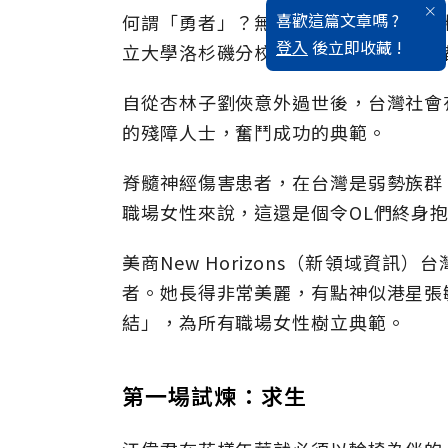
喜歡這篇文章嗎 ?
何謂「勇者」？無論是已故的殘障人士
登入
後立即收藏 !
立大學洛杉磯分校美術博士的黃美廉，
自從杏林子劉俠意外過世後，台灣社會
的殘障人士，奮鬥成功的典範。
脊髓神經傷害患者，在台灣是弱勢族群
職場女性來說，這還是個令OL們終身
美商New Horizons（新領域資
者。她長得非常美麗，有點神似港星張
結」，為所有職場女性樹立典範。
第一場試煉：求生