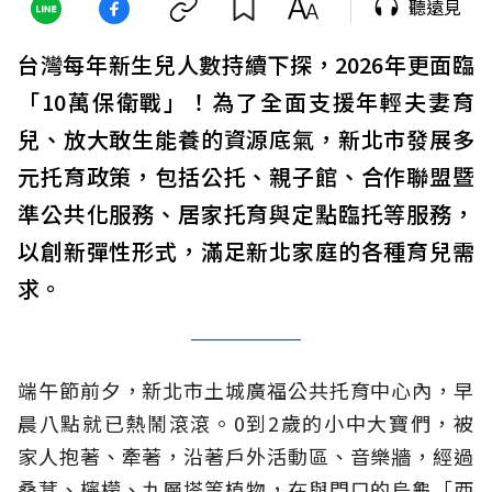
聽遠見
台灣每年新生兒人數持續下探，2026年更面臨
「10萬保衛戰」！為了全面支援年輕夫妻育
兒、放大敢生能養的資源底氣，新北市發展多
元托育政策，包括公托、親子館、合作聯盟暨
準公共化服務、居家托育與定點臨托等服務，
以創新彈性形式，滿足新北家庭的各種育兒需
求。
端午節前夕，新北市土城廣福公共托育中心內，早
晨八點就已熱鬧滾滾。0到2歲的小中大寶們，被
家人抱著、牽著，沿著戶外活動區、音樂牆，經過
桑葚、檸檬、九層塔等植物，在與門口的烏龜「西