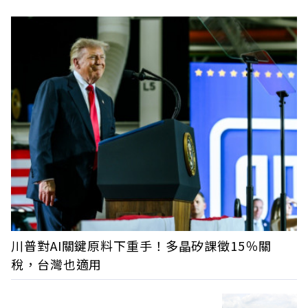
川普對AI關鍵原料下重手！多晶矽課徵15％關
稅，台灣也適用