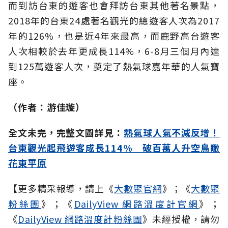
而到訪台東的遊客也會拜訪台東其他著名景點，
2018年的台東24處著名觀光的總遊客人次為2017
年的126%，也是近4年來最高，而鹿野高台遊客
人次相較於去年更成長114%，6-8月三個月內達
到125萬遊客人次，奠定了熱氣球嘉年華的人氣寶
座。
（作者：游佳璇）
全文未完，完整文圖詳見：
熱氣球人氣不減反增！
台東觀光起飛遊客成長114% 破百萬人升空鳥瞰
花東平原
【更多精采報導，請上《
大數聚官網
》；《
大數聚
粉絲團
》；《
DailyView 網路溫度計官網
》；
《
DailyView 網路溫度計粉絲團
》未經授權，請勿