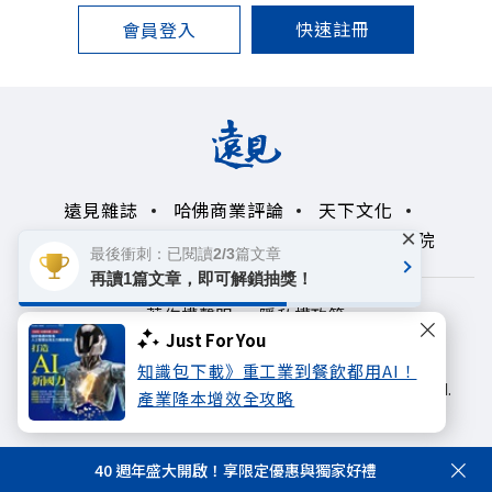
快速註冊
會員登入
遠見雜誌
哈佛商業評論
天下文化
×
未來親子學習平台
50+
領導影響力學院
最後衝刺：已閱讀2/3篇文章
再讀1篇文章，即可解鎖抽獎！
著作權聲明
隱私權政策
Just For You
Copyright© 1999~2026
知識包下載》重工業到餐飲都用AI！
遠見天下文化出版股份有限公司. All rights reserved.
產業降本增效全攻略
40 週年盛大開啟！享限定優惠與獨家好禮