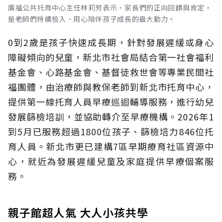
廣福公共托育中心主任林莉芳表示，家長們的正向回饋與肯定，
是老師們持續投入、用心陪伴孩子成長的最大動力。
0到2歲是孩子快速成長期，針對發展遲緩或身心
障礙傾向的兒童，新北市社會局結合第一社會福利
基金會、心路基金會、基督徒救世會等專業民間社
福團體，由治療師與教保老師到新北市托育中心，
提供第一線托育人員早療巡迴輔導服務，進行幼兒
發展篩檢培訓，並協助轉介至早療機構。2026年1
到5月已服務超過1800位孩子、篩檢培力846位托
育人員。新北市更已建構7區早期療育社區資源中
心，就近為發展遲緩兒童及家庭提供早療個案服
務。
親子館超人氣 大人小孩共學