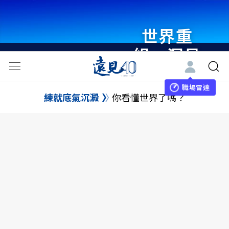
世界重
組・洞見
未來 與
世界領袖
職場雷達
練就底氣沉澱
你看懂世界了嗎？
同行