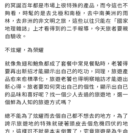
的冥誕百年都是市場上很特殊的產品，而今這也不
夠看，時髦的是去北極和南極，去中南美洲的雨
林，去非洲的非文明之旅，這些以往只能在「國家
地理雜誌」上才看得到的二手報導，今天旅者要親
自驗收。
不炫耀，為榮耀
就像魚翅和鮑魚都成了套餐中常見餐點時，老饕得
要再出新招才能顯示出自己的吃功，同理，旅遊產
品愈來愈標準化，旅遊老饕也得明察暗訪才能遊出
新心得。旅者要如何突出自己的個性，顯示出自已
的品味和喜好呢？找一個少人去過的旅遊地，選一
個鮮為人知的旅遊方式嗎？
總不能為了炫耀而去個自己都不想去的地方，為了
誇示旅遊地的特殊就硬著頭皮去個危機四伏的地
方，這樣可不就是本末倒置了，究竟旅遊是為生命