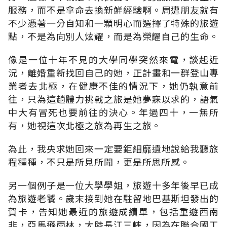
服務，而不是拿命去換新鮮經驗啊。周遭朋友就有
不少憑著一分自知和一顆明心而選擇了特殊的旅遊
點，不是為向別人炫耀，而是為榮耀自己的生命。
像是一位十年不見的大學同學突然來電，談起近
況，離婚重新找回自己的她，正計畫和一群登山專
業者去北極，在健康不佳的情況下，她仍執意前
往，只為這趟體力挑戰之旅是她夢寐以求的，語氣
中大有冒死也要前往的決心。年過四十，一無所
有，她視這次北極之旅為再生之旅。
為此，我央求她回來一定要鉅細靡遺地說給我聽旅
程種種，不只是所見所聞，更是所思所感。
另一個例子是一位大學學姐，旅遊十多年後早已成
為旅遊老饕。歲末接到她在駐留地巴基斯坦發出的
賀卡，告知她最近的旅遊成績單，包括重遊西南
非，亞馬遜雨林，大陸長江三峽，因為在聯合國工