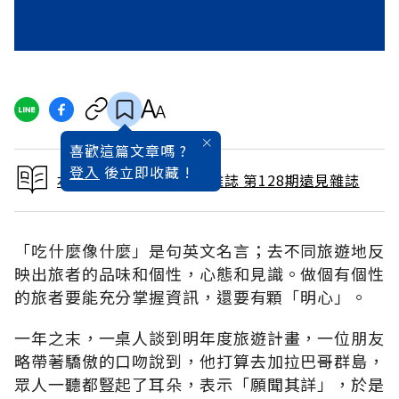
喜歡這篇文章嗎 ?
登入
後立即收藏 !
本文出自 1997 / 2月號雜誌 第128期遠見雜誌
「吃什麼像什麼」是句英文名言；去不同旅遊地反
映出旅者的品味和個性，心態和見識。做個有個性
的旅者要能充分掌握資訊，還要有顆「明心」。
一年之末，一桌人談到明年度旅遊計畫，一位朋友
略帶著驕傲的口吻說到，他打算去加拉巴哥群島，
眾人一聽都豎起了耳朵，表示「願聞其詳」，於是