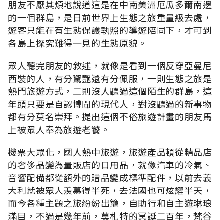
朋友不厭其煩地說道這是在中南美洲厄瓜多爾南邊
的一個群島，是日前世界上生態之旅重量級去處，
遊客只能在有生態保護執照的導遊陪同下，才可到
各島上探究難得一見的生態原貌。
眾人聽完朋友的敘述，就像是看到一個反穿亞曼尼
西裝的人，有分驚艷還有分佩服，一則生態之旅是
熱門旅遊方式，二則沒人聽過這個陌生的群島，這
年頭只要是自認博聞的現代人，對沒聽過的新事物
都有分莫名崇拜。提出這個不俗旅遊計畫的朋友馬
上被眾人奉為旅遊老饕。
機票大眾化，國人熱中旅遊，旅遊產品頓從精品店
的奢侈品變為量販店的日用品，就像汽車的冷氣、
音響配備都從額外的贈品變成標準配件，以前去義
大利就被眾人羨慕得半死，去法國也可炫耀半天，
而今各種主題之旅紛紛出籠，自助行和自主遊琳琅
滿目，不過是幾年前，莫札特的冥誕二百年，梵谷