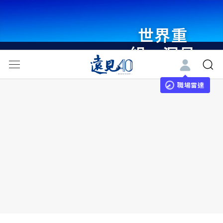
世界重
組・洞見
未來 與
世界領袖
職場雷達
同行