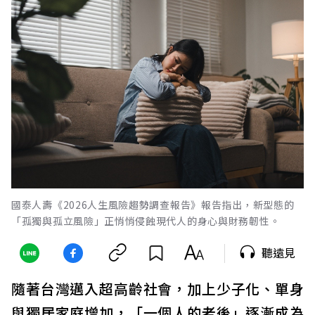
國泰人壽《2026人生風險趨勢調查報告》報告指出，新型態的
「孤獨與孤立風險」正悄悄侵蝕現代人的身心與財務韌性。
聽遠見
隨著台灣邁入超高齡社會，加上少子化、單身
與獨居家庭增加，「一個人的老後」逐漸成為