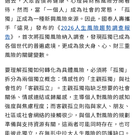
過去，大眾習慣將健康、心理與財務風險分開看
待，然而，當「一個人」成為社會的常態，「孤
獨」正成為一種新興風險來源。因此，國泰人壽攜
手「遠見」發布的《
2026人生風險趨勢調查報
告
》，首次將孤獨風險納入調查，發現孤獨已成為
各個世代的普遍處境，更成為放大身、心、財三重
風險的關鍵變數。
要理解孤獨如何轉化為具體風險，必須將「孤獨」
拆分為兩個獨立概念：情感性的「主觀孤獨」與社
會性的「客觀孤立」。主觀孤獨指缺乏想要的社會
關係、情感連結或歸屬感，主導個人對風險的感知
強度與焦慮程度；而客觀孤立則指與家人、朋友、
社區或社會網絡的接觸很少，與個人對風險的規劃
準備與支持資源有關，這兩者可能同時存在，也可
能彼此獨立，在無形中拉大人生風險的防護缺口。