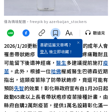
僅為情境配圖，freepik by azerbaijan_stockers
聽遠見
喜歡這篇文章嗎 ?
2026/1/20更新：每年約有三分之一的成年人會
登入
後立即收藏 !
罹患帶狀皰疹（俗稱「皮蛇」），疼痛難耐且
可能留下後遺神經痛，
醫生
多建議提前施打
疫
苗
。此外，根據一位
哈佛
權威醫生巴德森近期
指出，這類疫苗除了防帶狀皰疹，竟還可能有
預防
失智
的效果！彰化縣政府宣布自1月20日起
啟動65歲以上長者帶狀疱疹疫苗接種計畫，由
縣府自購2萬劑疫苗，提供1萬名設籍彰化滿一