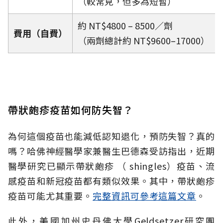
（較常見，但多為短暫）
約 NT$4800 – 8500／劑
費用（自費）
（兩劑總計約 NT$9600–17000）
帶狀皰疹疫苗如何防失智？
為何這個疫苗也能減低認知退化，預防失智？真的
嗎？哈佛神經醫學家兼醫生巴德森受訪指出，近期
醫學研究已顯示帶狀皰疹 （ shingles）疫苗、流
感疫苗和新冠疫苗都有類似效果。其中，帶狀皰疹
疫苗可能尤其重要。
完整資訊可參考這篇文章
。
此外，美國加州史丹佛大學Geldsetzer研究團