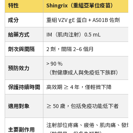
特性
Shingrix（重組亞單位疫苗）
成分
重組 VZV gE 蛋白 + AS01B 佐劑
給藥方式
IM（肌肉注射）0.5 mL
劑次與間隔
2 劑，間隔 2–6 個月
> 90 %
預防效力
（對健康成人與免疫低下族群）
保護持續時間
高效期 ≥ 4 年，僅輕微下降
適用對象
≥ 50 歲，包括免疫功能低下者
注射部位疼痛、疲倦、肌肉痛、發燒
主要副作用