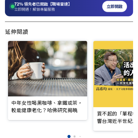
72%
領先者已開啟【職場雷達】
立即開啟
立即開通！解鎖專屬服務
延伸閱讀
中年女性喝黑咖啡、拿鐵或茶，
較能健康老化？哈佛研究揭曉
買不起的「單程機
響台灣近半世紀思