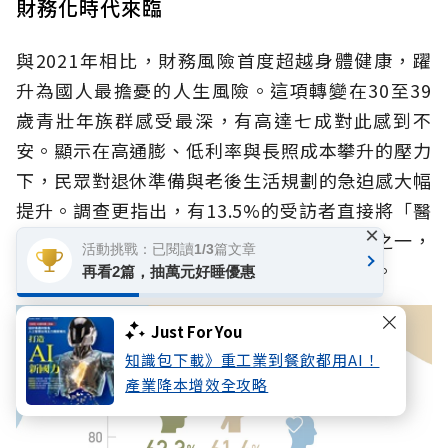
財務化時代來臨
與2021年相比，財務風險首度超越身體健康，躍
升為國人最擔憂的人生風險。這項轉變在30至39
歲青壯年族群感受最深，有高達七成對此感到不
安。顯示在高通膨、低利率與長照成本攀升的壓力
下，民眾對退休準備與老後生活規劃的急迫感大幅
提升。調查更指出，有13.5%的受訪者直接將「醫
×
療與長照支出」視為最重視的財務管理項目之一，
活動挑戰：已閱讀1/3篇文章
點出長照風險正從健康議題轉化為財務議題。
再看2篇，抽萬元好睡優惠
Just For You
知識包下載》重工業到餐飲都用AI！
產業降本增效全攻略