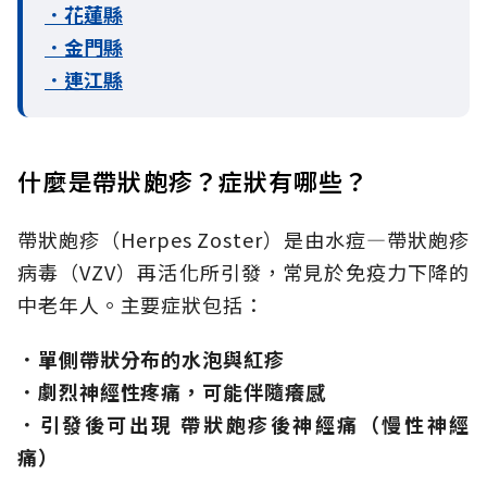
．花蓮縣
．金門縣
．連江縣
什麼是帶狀皰疹？症狀有哪些？
帶狀皰疹（Herpes Zoster）是由水痘—帶狀皰疹
病毒（VZV）再活化所引發，常見於免疫力下降的
中老年人。主要症狀包括：
．單側帶狀分布的水泡與紅疹
．劇烈神經性疼痛，可能伴隨癢感
．引發後可出現 帶狀皰疹後神經痛（慢性神經
痛）