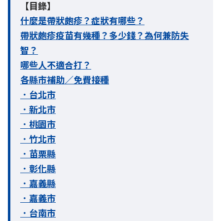
【目錄】
什麼是帶狀皰疹？症狀有哪些？
帶狀皰疹疫苗有幾種？多少錢？為何兼防失
智？
哪些人不適合打？
各縣市補助／免費接種
．台北市
．新北市
．桃園市
．竹北市
．苗栗縣
．
彰化縣
．嘉義縣
．嘉義市
．台南市