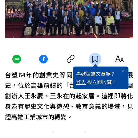
喜歡這篇文章嗎 ?
台塑64年的創業史等同台灣石化產業的發展
登入
後立即收藏 !
史，位於高雄前鎮的「台塑高雄廠」正是集團
創辦人王永慶、王永在的起家厝。這裡即將化
身為有歷史文化與遊憩、教育意義的場域，見
證高雄工業城市的轉變。