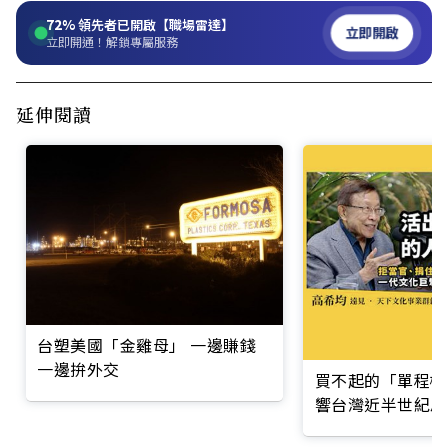
72%
領先者已開啟【職場雷達】
立即開啟
立即開通！解鎖專屬服務
延伸閱讀
台塑美國「金雞母」 一邊賺錢
一邊拚外交
買不起的「單程機
響台灣近半世紀思