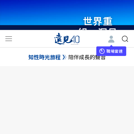
世界重
組・洞見
未來 與
世界領袖
職場雷達
知性時光旅程
陪伴成長的聲音
同行