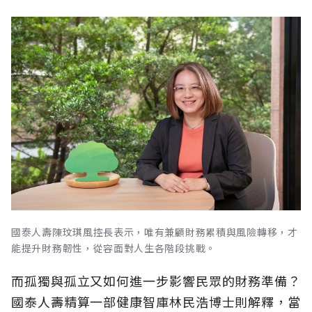
國泰人壽陳玟琪風控長表示，唯有兼顧財務累積與風險轉移，才
能提升財務韌性，從容面對人生各階段挑戰。
而孤獨與孤立又如何進一步影響民眾的財務準備？
國泰人壽精算一部健康智庫林民浩博士則解釋，當