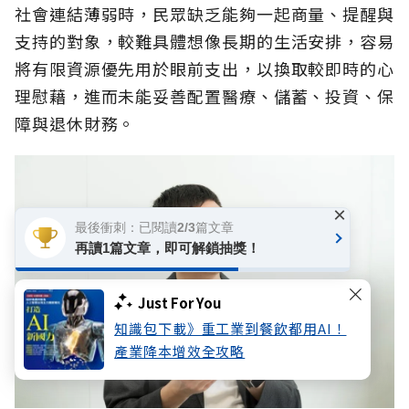
社會連結薄弱時，民眾缺乏能夠一起商量、提醒與
支持的對象，較難具體想像長期的生活安排，容易
將有限資源優先用於眼前支出，以換取較即時的心
理慰藉，進而未能妥善配置醫療、儲蓄、投資、保
障與退休財務。
×
最後衝刺：已閱讀2/3篇文章
再讀1篇文章，即可解鎖抽獎！
Just For You
知識包下載》重工業到餐飲都用AI！
產業降本增效全攻略