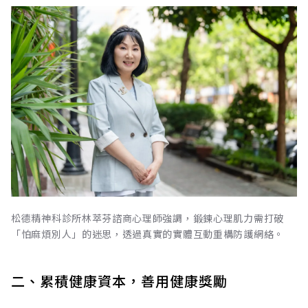
松德精神科診所林萃芬諮商心理師強調，鍛鍊心理肌力需打破
「怕麻煩別人」的迷思，透過真實的實體互動重構防護網絡。
二、累積健康資本，善用健康獎勵