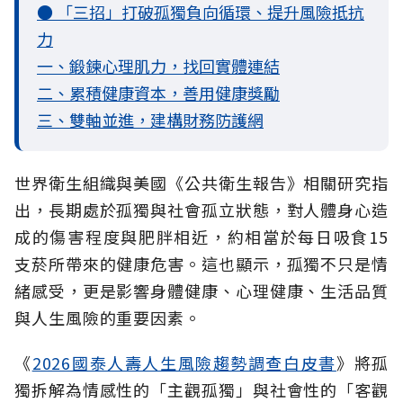
● 「三招」打破孤獨負向循環、提升風險抵抗
力
一、鍛鍊心理肌力，找回實體連結
二、累積健康資本，善用健康獎勵
三、雙軸並進，建構財務防護網
世界衛生組織與美國《公共衛生報告》相關研究指
出，長期處於孤獨與社會孤立
狀態，對人體身心造
成的傷害程度與肥胖相近，約相當於每日吸食15
支菸所帶來的健康危害。這也顯示，孤獨不只是情
緒感受，更是影響身體健康、心理健康、生活品質
與人生風險的重要因素。
《
2026國泰人壽人生風險趨勢調查白皮書
》將孤
獨拆解為情感性的「主觀孤獨」與社會性的「客觀