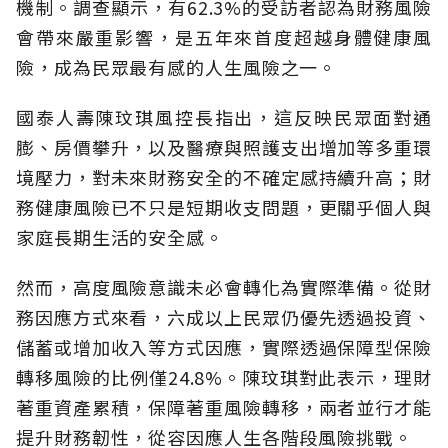
機制。調查顯示，有62.3%的受訪者認為財務風險
會帶來嚴重影響，是五年來首度超越身體健康風
險，成為民眾最有感的人生風險之一。
國泰人壽陳玟琪風控長指出，這反映民眾面對通
膨、房價攀升，以及醫療與照護支出增加等多重環
境壓力，對未來財務安全的不確定感持續升高；財
務健康風險已不只是短期收支問題，更關乎個人與
家庭長期生活的安全感。
然而，高度風險意識未必會轉化為實際準備。從財
務因應方式來看，六成以上民眾仍優先透過投資、
儲蓄或增加收入等方式因應，實際透過保障型保險
轉移風險的比例僅24.8%。陳玟琪對此表示，理財
著重資產累積，保障著重風險轉移，兩者並行才能
提升財務韌性，從容因應人生各階段風險挑戰。