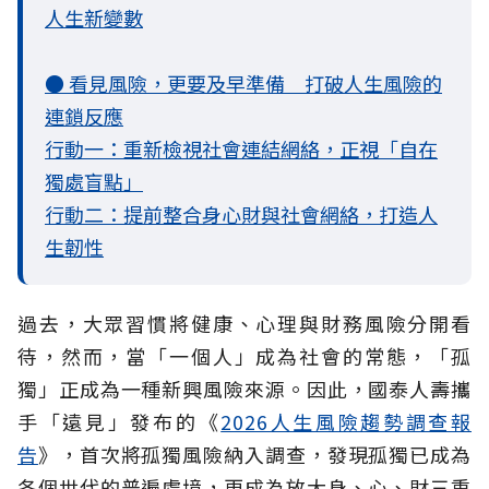
人生新變數
● 看見風險，更要及早準備 打破人生風險的
連鎖反應
行動一：重新檢視社會連結網絡，正視「自在
獨處盲點」
行動二：提前整合身心財與社會網絡，打造人
生韌性
過去，大眾習慣將健康、心理與財務風險分開看
待，然而，當「一個人」成為社會的常態，「孤
獨」正成為一種新興風險來源。因此，國泰人壽攜
手「遠見」發布的《
2026人生風險趨勢調查報
告
》，首次將孤獨風險納入調查，發現孤獨已成為
各個世代的普遍處境，更成為放大身、心、財三重