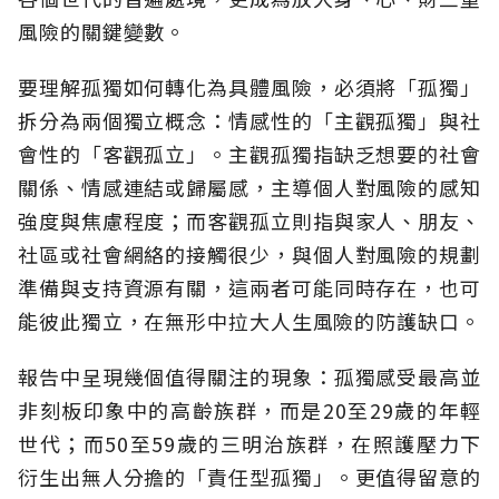
風險的關鍵變數。
要理解孤獨如何轉化為具體風險，必須將「孤獨」
拆分為兩個獨立概念：情感性的「主觀孤獨」與社
會性的「客觀孤立」。主觀孤獨指缺乏想要的社會
關係、情感連結或歸屬感，主導個人對風險的感知
強度與焦慮程度；而客觀孤立則指與家人、朋友、
社區或社會網絡的接觸很少，與個人對風險的規劃
準備與支持資源有關，這兩者可能同時存在，也可
能彼此獨立，在無形中拉大人生風險的防護缺口。
報告中呈現幾個值得關注的現象：孤獨感受最高並
非刻板印象中的高齡族群，而是20至29歲的年輕
世代；而50至59歲的三明治族群，在照護壓力下
衍生出無人分擔的「責任型孤獨」。更值得留意的