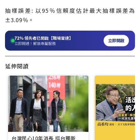
抽樣誤差: 以95％信賴度估計最大抽樣誤差為
±3.09％。
72%
領先者已開啟【職場雷達】
立即開啟
立即開通！解鎖專屬服務
延伸閱讀
台灣民心10年消長 挺台獨新