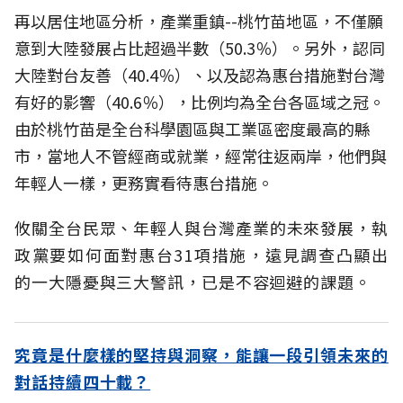
再以居住地區分析，產業重鎮--桃竹苗地區，不僅願
意到大陸發展占比超過半數（50.3％）。另外，認同
大陸對台友善（40.4％）、以及認為惠台措施對台灣
有好的影響（40.6％），比例均為全台各區域之冠。
由於桃竹苗是全台科學園區與工業區密度最高的縣
市，當地人不管經商或就業，經常往返兩岸，他們與
年輕人一樣，更務實看待惠台措施。
攸關全台民眾、年輕人與台灣產業的未來發展，執
政黨要如何面對惠台31項措施，遠見調查凸顯出
的一大隱憂與三大警訊，已是不容迴避的課題。
究竟是什麼樣的堅持與洞察，能讓一段引領未來的
對話持續四十載？