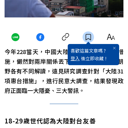
喜歡這篇文章嗎 ?
今年228當天，中國大陸片面宣布惠台31項措
登入
後立即收藏 !
施，儼然對兩岸關係丟下一顆震撼彈。由於朝
野各有不同解讀，遠見研究調查針對「大陸31
項惠台措施」，進行民意大調查，結果發現政
府正面臨一大隱憂、三大警訊。
18-29歲世代認為大陸對台友善