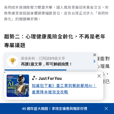
長照成本與通膨壓力雙重夾擊，國人風險意識迎來黃金交叉。財
務焦慮首度超越身體健康躍居首位，宣告台灣正式步入「長照財
務化」的關鍵轉折期。
趨勢二：心理健康風險全齡化，不再是老年
專屬議題
×
2021年調查中顯示，心理健康是年長者最需面對
最後衝刺：已閱讀2/3篇文章
再讀1篇文章，即可解鎖抽獎！
的課題，但調查揭露，30至39歲族群認為心理風
險發生機率「有點高或非常高」的比例達24%，
Just For You
高於50歲以上的各族群，顯示心理健康的重視已
知識包下載》重工業到餐飲都用AI！
成為各世代的共同意識。
產業降本增效全攻略
趨勢三：扶養與照護責任成新核心壓力，三
40 週年盛大開啟！享限定優惠與獨家好禮