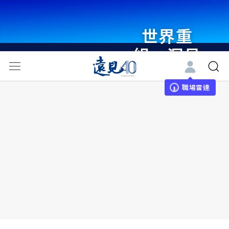
世界重
組・洞見
未來 與
世界領袖
職場雷達
同行