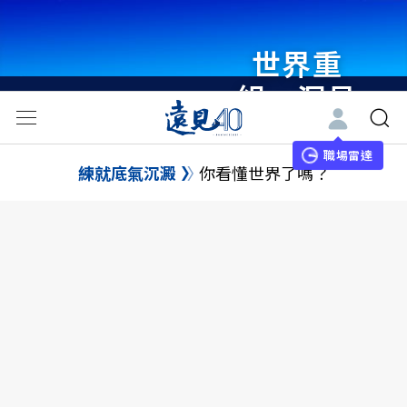
世界重
組・洞見
未來 與
世界領袖
職場雷達
練就底氣沉澱
你看懂世界了嗎？
同行