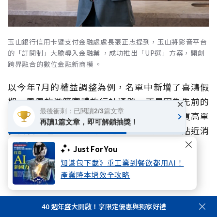
玉山銀行信用卡暨支付金融處處長張正志提到，玉山將影音平台
的「訂閱制」大膽導入金融業 ，成功推出「UP選」方案，開創
跨界融合的數位金融新商模 。
以今年7月的權益調整為例，名單中新增了喜鴻假
期、鳳凰旅遊等實體旅行社通路，正是因為先前的
×
最後衝刺：已閱讀2/3篇文章
「領取優惠」的活動數據顯示，實體團客購買高單
再讀1篇文章，即可解鎖抽獎！
價套裝行程的需求強勁，進而主動讓回饋更貼近消
費者的實際需求。
Just For You
知識包下載》重工業到餐飲都用AI！
產業降本增效全攻略
首創訂閱制「UP選」，提升黏著度
另一方面，為滿足不同客群的消費型態，玉山
40 週年盛大開啟！享限定優惠與獨家好禮