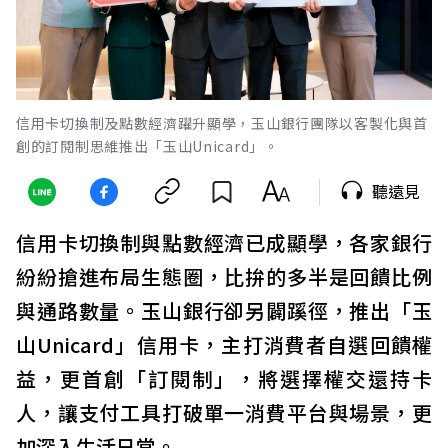
信用卡切換制及點數經濟躍升顯學，玉山銀行團隊以客製化與首
創的訂閱制思維推出「玉山Unicard」。
聽遠見
信用卡切換制與點數經濟已成顯學，各家銀行
紛紛搶進布局生態圈，比拚的多半是回饋比例
與通路數量。玉山銀行卻另闢蹊徑，推出「玉
山Unicard」信用卡，主打消費者自選回饋權
益，更首創「訂閱制」，將選擇權交還持卡
人，讓支付工具打破單一消費平台與場景，更
加深入生活日常。