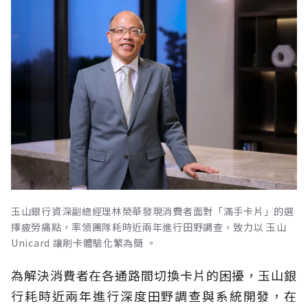
玉山銀行資深副總經理林榮華發現消費者面對「滿手卡片」的選
擇疲勞痛點，率領團隊耗時近兩年進行田野調查，致力以 玉山
Unicard 讓刷卡體驗化繁為簡 。
為解決消費者在各通路間切換卡片的困擾，玉山銀
行耗時近兩年進行深度田野調查與系統開發，在