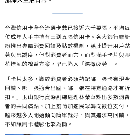
台灣信用卡全台流通卡數已接近六千萬張，平均每
位成年人手中持有三到五張信用卡。各大銀行雖紛
紛推出專屬消費回饋及點數機制，藉此提升用戶黏
著與忠誠度，但對消費者而言，面對滿手卡片與眼
花撩亂的權益方案，早已陷入「選擇疲勞」。
「卡片太多，導致消費者必須熟記哪一張卡有現金
回饋、哪一張適合出國、哪一張在特定通路才有折
扣。」玉山銀行資深副總經理林榮華點出多數消費
者的共同痛點。加上疫情加速民眾轉向數位支付，
越來越多人開始傾向簡單就好，與其追求高回饋，
不如讓刷卡體驗化繁為簡。