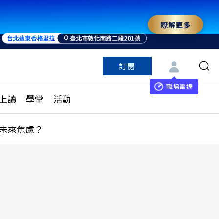
瞭解更多
來 與世界領袖同行
訂閱
特色頻道
訂閱
見線上讀
ESG遠見
職場雷達
上讀
學堂
活動
多訂閱方案
城市學
刊購買
健康遠見
未來焦慮？
子報訂閱
華人精英論壇
享知識包
領導影響力學院