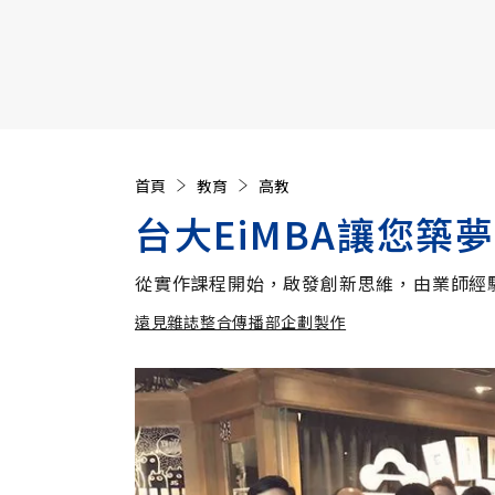
【遠見40週年慶】訂《遠見》贈實用家電3選1+暢銷好
首頁
教育
高教
台大EiMBA讓您築
從實作課程開始，啟發創新思維，由業師經
遠見雜誌整合傳播部企劃製作
遠見雜誌整合傳播部企劃製作