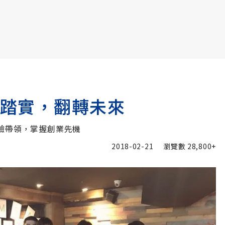
書6選3 特價 3,980 元
夢踏實，翻轉未來
驗帶領，掌握創業先機
2018-02-21
瀏覽數
28,800+
加入追蹤