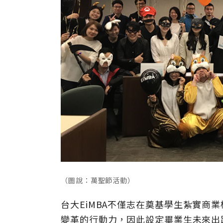
（圖說：萬聖節活動）
台大EiMBA不僅志在奠基學生紮實商
變革的行動力，因此設定畢業生未來出