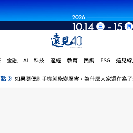
世界重組・洞見未
章
特輯
文章
大學升學、職涯攻略
遠
際
金融
AI
科技
產經
教育
民調
ESG
遠見線
國際
更
縣市施政調查全解析
金融
單
民調
盲點
如果隨便刷手機就能變厲害，為什麼大家還在為了
產經
電
好享生活
獨
專欄