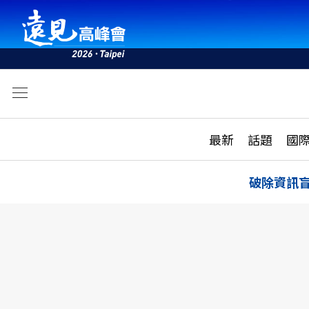
文
最新
最新
話題
國
雜誌目錄
活動
話題
AI
破除資訊
學堂
專題報導
科技
教育
遠見ON AIR
影音
合作