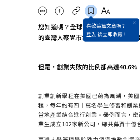
喜歡這篇文章嗎 ?
您知道嗎？全球創業精神指標排名中
登入
後立即收藏 !
的臺灣人察覺市場有創業機會，更高達
但是，創業失敗的比例卻高達40.6%
創業創新學程在美國已蔚為風潮，美國商
程，每年約有四十萬名學生修習和創業
當地產業結合進行創業。舉例而言，密
業生成立102家新公司，總共募資十億
臺灣大學管理學院戮力領導推動創業