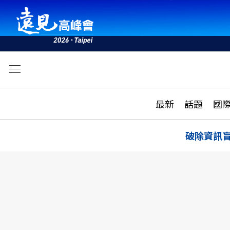
文
最新
最新
話題
國
雜誌目錄
活動
話題
AI
破除資訊
學堂
專題報導
科技
教育
遠見ON AIR
影音
合作