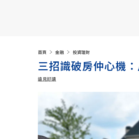
【遠見40週年慶】訂《遠見》贈實用家電3選1+暢銷好
首頁
金融
投資理財
三招識破房仲心機：
遠見好讀
加入追蹤
遠見好讀