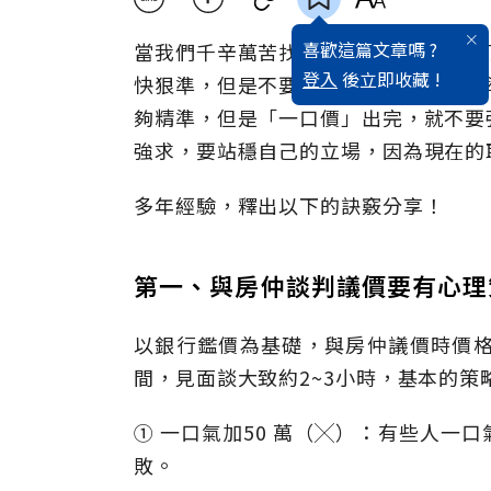
喜歡這篇文章嗎 ?
當我們千辛萬苦找了喜歡的房子，做足
登入
後立即收藏 !
快狠準，但是不要強求！」所謂，快狠
夠精準，但是「一口價」出完，就不要
強求，要站穩自己的立場，因為現在的
多年經驗，釋出以下的訣竅分享！
第一、與房仲談判議價要有心理
以銀行鑑價為基礎，與房仲議價時價格
間，見面談大致約2~3小時，基本的策
① 一口氣加50 萬（╳）：有些人一
敗。