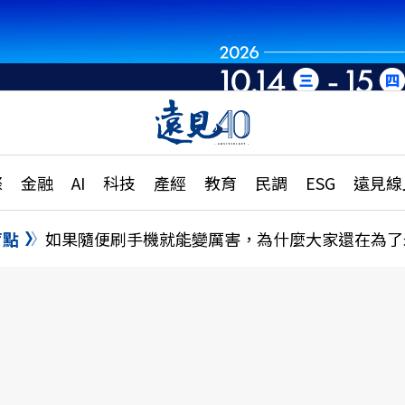
章
特輯
文章
大學升學、職涯攻略
遠
際
金融
AI
科技
產經
教育
民調
ESG
遠見線
國際
更
縣市施政調查全解析
金融
單
民調
盲點
如果隨便刷手機就能變厲害，為什麼大家還在為了
產經
電
好享生活
獨
專欄