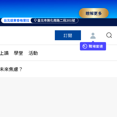
瞭解更多
訂閱
特色頻道
訂閱
見線上讀
ESG遠見
職場雷達
上讀
學堂
活動
多訂閱方案
城市學
刊購買
健康遠見
未來焦慮？
子報訂閱
華人精英論壇
享知識包
領導影響力學院