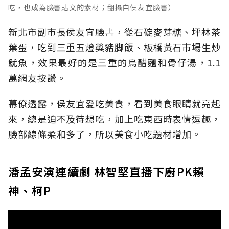
吃，也成為臉書貼文的素材；翻攝自侯友宜臉書）
新北市副市長侯友宜臉書，從石碇麥芽糖、坪林茶
葉蛋，吃到三重五燈獎豬脚飯、板橋黃石市場生炒
魷魚，效果最好的是三重的烏醋麵和骨仔湯，1.1
萬網友按讚。
幕僚透露，侯友宜愛吃美食，看到美食眼睛就亮起
來，總是迫不及待想吃，加上吃東西時表情逗趣，
臉部線條柔和多了，所以美食小吃題材增加。
潘孟安演連續劇 林智堅直播下廚PK賴
神、柯P