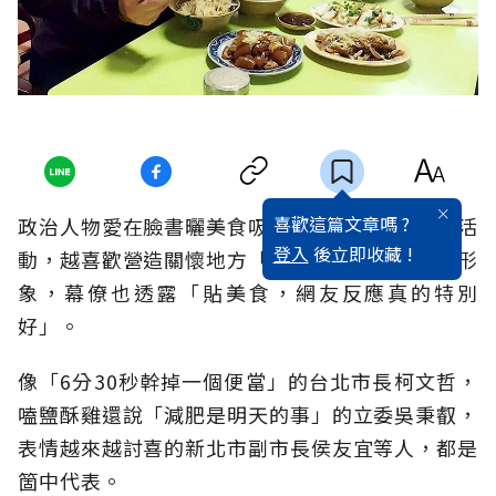
喜歡這篇文章嗎 ?
政治人物愛在臉書曬美食吸人氣，越接近選舉和活
登入
後立即收藏 !
動，越喜歡營造關懷地方「接地氣」與平易近人形
象，幕僚也透露「貼美食，網友反應真的特別
好」。
像「6分30秒幹掉一個便當」的台北市長柯文哲，
嗑鹽酥雞還說「減肥是明天的事」的立委吳秉叡，
表情越來越討喜的新北市副市長侯友宜等人，都是
箇中代表。