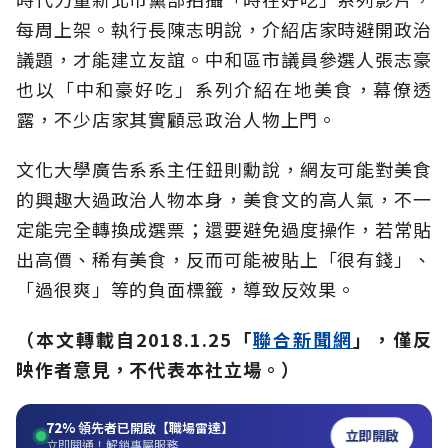
每周上架。執行長陳志明說，介紹店家時避開政治
議題，才能建立友誼。中和區市議員參選人張志豪
也以「中和豪好吃」系列介紹在地美食，幕僚透
露，不少店家其實顧忌政治人物上門。
文化大學廣告系系主任鈕則勳說，網友可能對美食
的興趣大過政治人物本身，美食文的高人氣，不一
定能完全轉換成選票；還要避免過度操作，若常貼
出高價、稀有美食，反而可能被貼上「很有錢」、
「過很爽」等的負面標籤，導致反效果。
（
本文轉載自2018.1.25「
聯合新聞網
」，僅反
映作者意見，不代表本社立場。）
72%
領先者已開啟【職場雷達】
立即開啟
立即開通！解鎖專屬服務