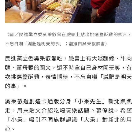
（圖／民進黨立委吳秉叡曾在臉書上貼出挑選鹽酥雞的照片，
不忘自嘲「減肥是明天的事」；翻攝自吳秉叡臉書）
民進黨立委吳秉叡愛吃，臉書上有大啖麵線、牛肉
麵、薑母鴨的圖文，還不時拿自己身材開玩笑，有
次挑選鹽酥雞，表情期待，不忘自嘲「減肥是明天
的事」。
吳秉叡還創造卡通版分身「小秉先生」新北趴趴
走，周末貼文介紹吃喝玩樂話題。幕僚說，希望
「小秉」吸引不同族群認識「大秉」對新北的用
心。