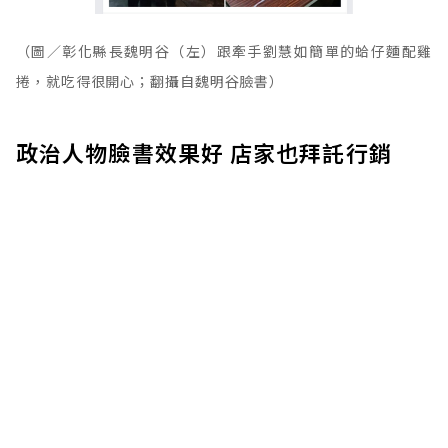
（圖／彰化縣長魏明谷（左）跟牽手劉慧如簡單的蛤仔麵配雞
捲，就吃得很開心；翻攝自魏明谷臉書）
政治人物臉書效果好 店家也拜託行銷