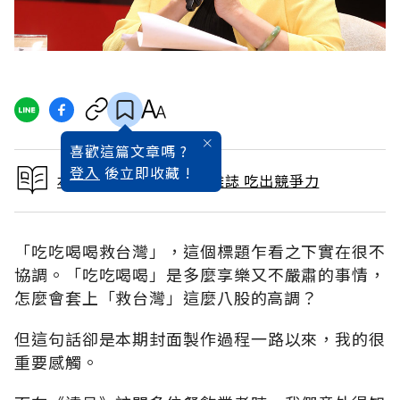
喜歡這篇文章嗎 ?
登入
後立即收藏 !
本文出自 2007 / 6月號雜誌 吃出競爭力
「吃吃喝喝救台灣」，這個標題乍看之下實在很不
協調。「吃吃喝喝」是多麼享樂又不嚴肅的事情，
怎麼會套上「救台灣」這麼八股的高調？
但這句話卻是本期封面製作過程一路以來，我的很
重要感觸。