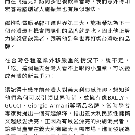
而在《遠見》訪問多位餐飲業者時，我們意外得知
宏碁電腦創辦人施振榮也有類似想法。
繼推動電腦品牌打進世界第三大，施振榮認為下一
個台灣最有機會國際化的品牌就是吃。因此他正努
力遊說餐飲業者，跟著他到全世界打響台灣吃的品
牌。
在台灣各種產業外移嚴重的情況下，說不定，
「吃」這個過去台灣人看不上眼的小產業，可以變
成台灣的新競爭力！
還記得十幾年前台灣人對義大利很感興趣，想知道
他們為何可以引領世界時尚，並擁有像BALLY、
GUCCI、Giorgio Armani等精品名牌。當時學者
專家就提出一個有趣解釋，指出義大利民族性慵懶
又超級愛漂亮，正因為有最愛漂亮的挑剔消費者，
讓時尚產業在義大利有龐大內需市場，進而發展為