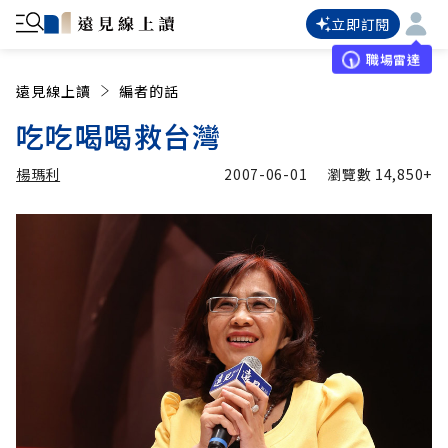
立即訂閱
職場雷達
遠見線上讀
編者的話
吃吃喝喝救台灣
楊瑪利
2007-06-01
瀏覽數
14,850+
加入追蹤
楊瑪利