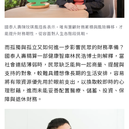
國泰人壽陳玟琪風控長表示，唯有兼顧財務累積與風險轉移，才
能提升財務韌性，從容面對人生各階段挑戰。
而孤獨與孤立又如何進一步影響民眾的財務準備？
國泰人壽精算一部健康智庫林民浩博士則解釋，當
社會連結薄弱時，民眾缺乏能夠一起商量、提醒與
支持的對象，較難具體想像長期的生活安排，容易
將有限資源優先用於眼前支出，以換取較即時的心
理慰藉，進而未能妥善配置醫療、儲蓄、投資、保
障與退休財務。