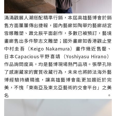
滿滿觀展人潮搭配精準行銷，本屆高雄藝博會於銷
售方面屢屢傳出捷報，國內藝廊如陶華灼藝廊胡宮
雪娜雕塑、蕭北辰平面創作，多數已被預訂，藝境
畫廊售出多件黎志文雕塑；國外畫廊如香港觀止堂
中村圭吾（Keigo Nakamura）畫作幾近售罄、
日本Capacious平野喜靖（Yoshiyasu Hirano）
作品詢問度高，均是藝博現場熱門品項。張學孔除
了感謝藏家的實質收藏行為，未來也將師法海外藝
博經驗持續精進，讓高雄藝博會能更加趨近於完
美，不愧「東南亞及東北亞藝術的交會平台」之美
名。