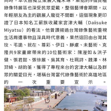
同時，本次由獨立策展人羅禾琳，集結的9個貨櫃
錄像特展區也深受民眾愛戴，整個藝博會期間，以
年輕朋友為主的觀展人龍從不間斷，這個現象更印
證了日本知名工薪族收藏家宮津大輔（Daiisuke
Miyatsu）的看法，他曾讚揚過台灣錄像藝術重視
生活周遭事物且深具時代意義，果然這回由台灣其
玟、弔詭、就在、尊彩、伊日、靜慮、未藝術、克
隆共9家畫廊帶來的10位藝術家：陳瀅如＆洪子
健、張君懿、張徐展、吳其育、杜珮詩、魏澤、林
羿綺、胡鈞荃，獲得了專程來台的宮津大輔以及群
眾的關愛目光，堪稱台灣當代錄像藝術於高雄地區
的一次重要宣示。