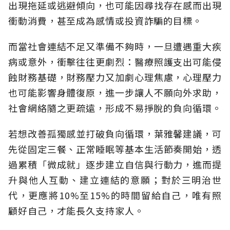
出現拖延或逃避傾向，也可能因尋找存在感而出現
衝動消費，甚至成為感情或投資詐騙的目標。
而當社會連結不足又準備不夠時，一旦遭遇重大疾
病或意外，衝擊往往更劇烈：醫療照護支出可能侵
蝕財務基礎，財務壓力又加劇心理焦慮，心理壓力
也可能影響身體復原，進一步讓人不願向外求助，
社會網絡隨之更疏遠，形成不易掙脫的負向循環。
若想改善孤獨感並打破負向循環，葉雅馨建議，可
先從固定三餐、正常睡眠等基本生活節奏開始，透
過累積「微成就」逐步建立自信與行動力，進而提
升與他人互動、建立連結的意願；對於三明治世
代，更應將10%至15%的時間留給自己，唯有照
顧好自己，才能長久支持家人。