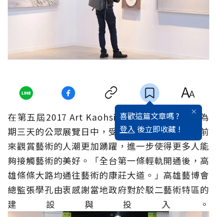
喜歡這篇文章嗎 ?
在第五屆2017 Art Kaohsiung高雄藝術博覽會為
登入
後立即收藏 !
期三天的公眾展覽日中，受惠於便捷的交通，讓前
來觀賞藝術的人潮更加踴躍，進一步使得更多人能
夠接觸藝術的美好。「全台第一條輕軌開通後，高
雄條條大路均通往藝術的康莊大道。」高雄藝博會
總監張學孔由衷感謝當地政府對於駁二藝術特區的
建設與投入。