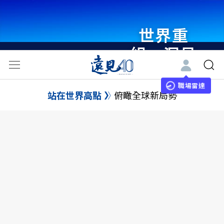
世界重
組・洞見
未來 與
世界領袖
職場雷達
站在世界高點
俯瞰全球新局勢
同行