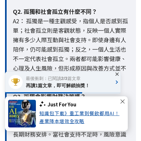
Q2. 孤獨和社會孤立有什麼不同？
A2： 孤獨是一種主觀感受，指個人是否感到孤
單；社會孤立則是客觀狀態，反映一個人實際
擁有多少人際互動與社會支持。即使身邊有人
陪伴，仍可能感到孤獨；反之，一個人生活也
不一定代表社會孤立。兩者都可能影響健康、
心理及人生風險，但形成原因與改善方式並不
×
完全相同。
最後衝刺：已閱讀2/3篇文章
再讀1篇文章，即可解鎖抽獎！
Q3. 孤獨會影響財務決策嗎？
Just For You
A3： 會。調查指出，長期孤獨可能影響個人的
知識包下載》重工業到餐飲都用AI！
認知表現與決策能力，使人在面對未來規劃
產業降本增效全攻略
時，更容易出現拖延或逃避傾向，也較難做好
長期財務安排。當社會支持不足時，風險意識