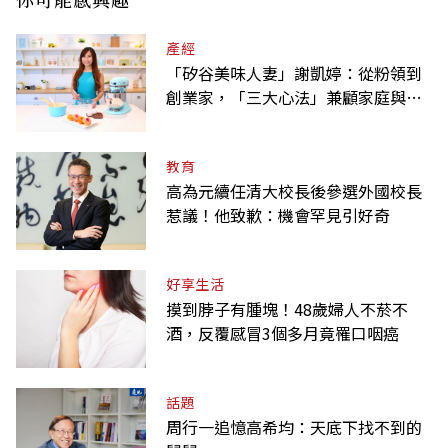
產經
「矽谷美味人妻」謝凱婷：從粉領到
創業家，「三大心法」兼顧家庭與事
業
教育
高為元續任清大校長後參選外國校長
惹議！他致歉：機會罕見引好奇
好享生活
摸到脖子有腫塊！48歲婦人不菸不
酒，反覆感冒3個多月竟罹口咽癌
話題
周行一追憶高希均：天底下找不到的