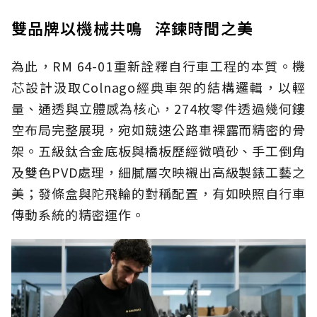
雙品牌以機械共鳴 淬鍊時間之美
為此，RM 64-01重新詮釋自行車工程的本質。機
芯設計汲取Colnago經典車架的結構邏輯，以輕
量、通透與立體感為核心，274枚零件透過幾何鏤
空布局完整展現，宛如競速公路車裸露而精密的骨
架。五級鈦合金底板與橋板歷經微噴砂、手工倒角
及雙色PVD處理，細膩層次映襯出高級製錶工藝之
美；發條盒與陀飛輪的對稱配置，有如映照自行車
傳動系統的精密運作。