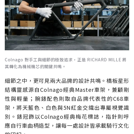
Colnago 對手工與細節的極致追求，正是 RICHARD MILLE 將
其轉化為機械機芯的關鍵共鳴。
細節之中，更可見兩大品牌的設計共鳴。橋板星形
結構靈感源自Colnago經典Master車架，兼顧剛
性與輕量；腕錶配色則取自品牌代表性的C68車
架，將天藍色、白色與5N紅金交織出專屬視覺識
別。錶冠飾以Colnago經典梅花標誌，指針則呼
應自行車曲柄造型，讓每一處設計皆承載騎行文化