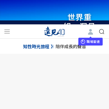
世界重
組・洞見
未來 與
世界領袖
職場雷達
知性時光旅程
陪伴成長的聲音
同行