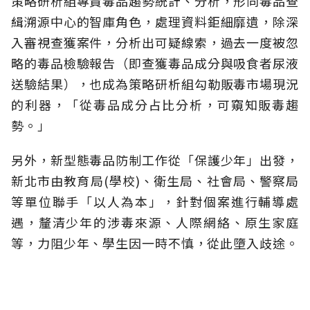
策略研析組專責毒品趨勢統計、分析，形同毒品查
緝溯源中心的智庫角色，處理資料鉅細靡遺，除深
入審視查獲案件，分析出可疑線索，過去一度被忽
略的毒品檢驗報告（即查獲毒品成分與吸食者尿液
送驗結果），也成為策略研析組勾勒販毒市場現況
的利器，「從毒品成分占比分析，可窺知販毒趨
勢。」
另外，新型態毒品防制工作從「保護少年」出發，
新北市由教育局(學校)、衛生局、社會局、警察局
等單位聯手「以人為本」，針對個案進行輔導處
遇，釐清少年的涉毒來源、人際網絡、原生家庭
等，力阻少年、學生因一時不慎，從此墮入歧途。