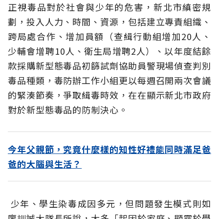
正視毒品對於社會與少年的危害，新北市縝密規
劃，投入人力、時間、資源，包括建立專責組織、
跨局處合作、增加員額（查緝行動組增加20人、
少輔會增聘10人、衛生局增聘2人）、以年度結餘
款採購新型態毒品初篩試劑協助員警現場偵查判別
毒品種類，毒防辦工作小組更以每週召開兩次會議
的緊湊節奏，爭取緝毒時效，在在顯示新北市政府
對於新型態毒品的防制決心。
今年父親節，究竟什麼樣的知性好禮能同時滿足爸
爸的大腦與生活？
少年、學生染毒成因多元，但問題發生模式則如
廖訓誠大隊長所說，大多「起因於家庭、顯露於學