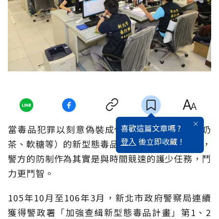
喜歡這篇文章嗎 ?
當毒品犯罪以刻意偽裝成休閒食品（咖啡包、奶
登入
後立即收藏 !
茶、軟糖等）的新型態毒品引誘少年、學生吸食，
警方的防制作為其實是與時間競速的護少任務，鬥
力更鬥智。
105年10月至106年3月，新北市政府警察局連續
獲得警政署「加強查緝新型態毒品計畫」第1、2