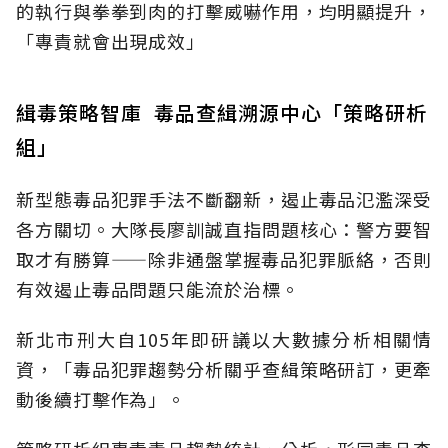
的執行與拳拳到肉的打擊威嚇作用，均明顯提升，
「專責就會出現成效」
緝毒策略智庫 毒品查緝溯源中心「策略研析
組」
新型態毒品犯罪手法不斷翻新，遏止毒品氾濫深受
各方關切。大隊長廖訓誠直指問題核心：警方要智
取才有勝算——除非通盤掌握毒品犯罪脈絡，否則
有效遏止毒品問題只能流於治標。
新北市刑大自105年即研議以大數據分析相關情
資，「毒品犯罪趨勢分析關乎查緝策略研訂，更牽
動後續打擊作為」。