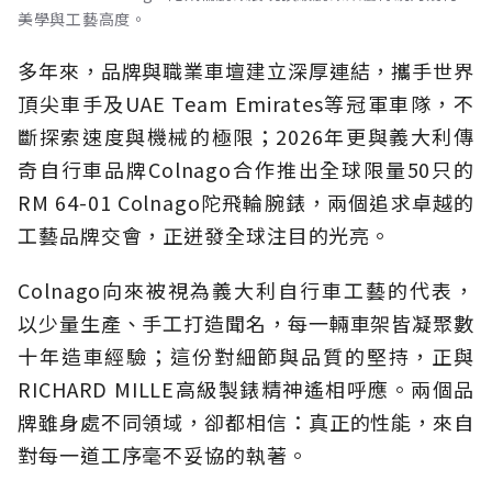
美學與工藝高度。
多年來，品牌與職業車壇建立深厚連結，攜手世界
頂尖車手及UAE Team Emirates等冠軍車隊，不
斷探索速度與機械的極限；2026年更與義大利傳
奇自行車品牌Colnago合作推出全球限量50只的
RM 64-01 Colnago陀飛輪腕錶，兩個追求卓越的
工藝品牌交會，正迸發全球注目的光亮。
Colnago向來被視為義大利自行車工藝的代表，
以少量生產、手工打造聞名，每一輛車架皆凝聚數
十年造車經驗；這份對細節與品質的堅持，正與
RICHARD MILLE高級製錶精神遙相呼應。兩個品
牌雖身處不同領域，卻都相信：真正的性能，來自
對每一道工序毫不妥協的執著。