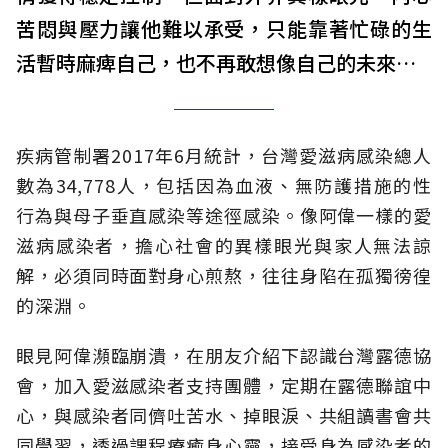
苦悶與壓力讓他難以承受，只能靠著忙碌的生
活暫時麻痺自己，也不再敢想像自己的未來…
疾病管制署2017年6月統計，台灣愛滋病感染總人
數為34,778人，包括因為血液、無防護措施的性
行為與母子垂直感染等途徑感染。像阿偉一樣的愛
滋病感染者，擔心社會的異樣眼光與家人無法諒
解，必須同時面對身心煎熬，往往身陷在孤獨徬徨
的深淵。
眼見阿偉瀕臨崩潰，在朋友介紹下認識台灣露德協
會，加入愛滋感染者支持團體，定期在露德聯誼中
心，與感染者同儕吐苦水、掉眼淚、共組讀書會共
同學習，透過課程療癒身心靈，接受身為感染者的