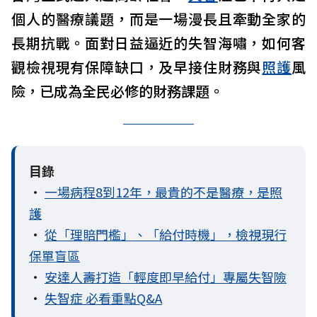
個人的醫療議題，而是一場漫長且牽動全家的
長期抗戰。面對日益逼近的失智海嘯，如何客
觀檢視現有保障缺口，及早接住財務與
照護
風
險，已成為全民必修的財務課題。
目錄
•
一場病程8到12年，最貴的不是醫療，是照
護
•
從「理賠門檻」、「給付時機」，檢視現行
保單盲區
•
安達人壽打造「輕度即早給付」專屬失智險
•
失智症 必看重點Q&A