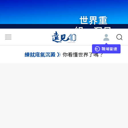
世界重
組・洞見
未來 與
世界領袖
職場雷達
練就底氣沉澱
你看懂世界了嗎？
同行