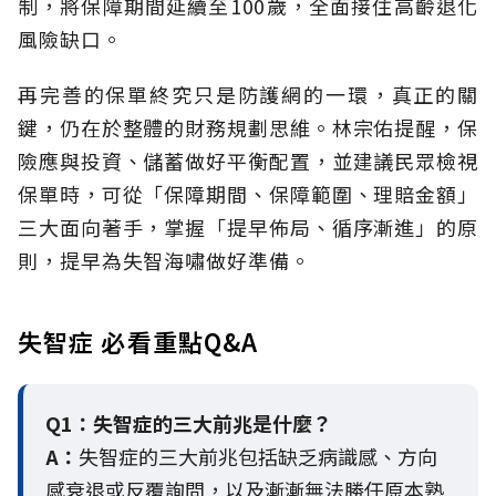
制，將保障期間延續至100歲，全面接住高齡退化
風險缺口。
再完善的保單終究只是防護網的一環，真正的關
鍵，仍在於整體的財務規劃思維。
林宗佑提醒，保
險應與投資、儲蓄做好平衡配置，並建議民眾檢視
保單時，可從「保障期間、保障範圍、理賠金額」
三大面向著手，掌握「提早佈局、循序漸進」的原
則，提早為失智海嘯做好準備。
失智症 必看重點Q&A
Q1：失智症的三大前兆是什麼？
A：
失智症的三大前兆包括缺乏病識感、方向
感衰退或反覆詢問，以及漸漸無法勝任原本熟