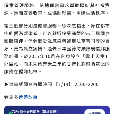
個案管理服務，依據個別需求幫助聯結其社福資
源、進而安置收容、或協助就醫、重建生活秩序。
第三個部分則是偏鄉服務。徐森杰指出，身在都市
中的愛滋感染者，可以就近接受露德的志工與同儕
團體陪伴，但偏鄉愛滋感染者卻無法享有同等的資
源，更為孤立無援！過去三年露德持續推展偏鄉服
務計畫，於2017年10月在台東設立「雲上天堂」
外展站，而未來傳善獎三年的支持也將幫助露德的
服務在偏鄉扎根。
▶東森新聞台首播時間 【1/14】 2100-2200
看更多
傳善故事
72%
領先者已開啟【職場雷達】
立即開啟