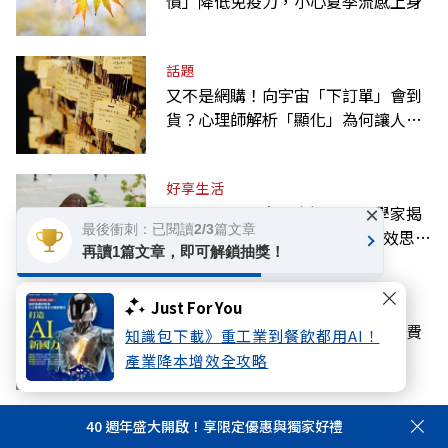
慣」降低免疫力，小心夏季流感上身
話題
又不是網購！向宇宙「下訂單」會到
貨？心理師解析「顯化」為何讓人無
法自拔
好享生活
忘東忘西不一定是衰退！心理學家揭
×
最後衝刺：已閱讀2/3篇文章
密，這2種健忘習慣其實是「高效思
再讀1篇文章，即可解鎖抽獎！
考」的表現
話題
Just For You
【黃效文專欄】憶高希均教授：免費
知識包下載》重工業到餐飲都用AI！
或付費，午餐不再！
產業降本增效全攻略
國際
40 週年盛大開啟！享限定優惠與獨家好禮