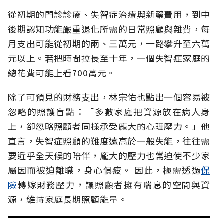
從初期的門診診療、失智症治療與新藥費用，到中
後期認知功能嚴重退化所需的日常照顧與雜費，每
月支出可能從初期的兩、三萬元，一路攀升至六萬
元以上。若把時間拉長至十年，一個失智症家庭的
總花費可能上看700萬元。
除了可預見的財務支出，林宗佑也點出一個容易被
忽略的照護盲點：「多數家庭把資源放在病人身
上，卻忽略照顧者同樣承受龐大的心理壓力。」他
直言，失智症照顧的難度遠高於一般失能，往往需
要近乎全天候的陪伴，龐大的壓力也常迫使不少家
屬因而被迫離職，身心俱疲。
因此，極需透過
保
險
轉嫁財務壓力，讓照顧者擁有喘息的空間與資
源，維持家庭長期照顧能量。