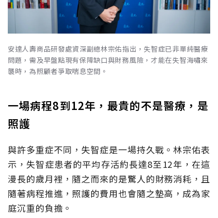
安達人壽商品研發處資深副總林宗佑指出，失智症已非單純醫療
問題，需及早盤點現有保障缺口與財務風險，才能在失智海嘯來
襲時，為照顧者爭取喘息空間。
一場病程8到12年，最貴的不是醫療，是
照護
與許多重症不同，失智症是一場持久戰。林宗佑表
示，失智症患者的平均存活約長達8至12年，在這
漫長的歲月裡，隨之而來的是驚人的財務消耗，且
隨著病程推進，照護的費用也會隨之墊高，成為家
庭沉重的負擔。