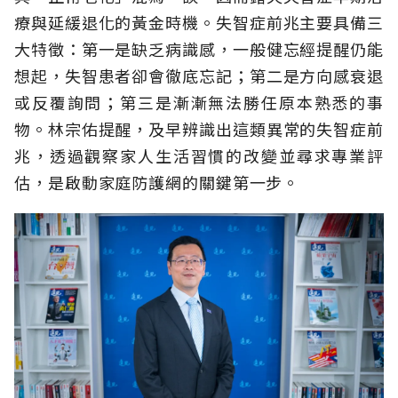
療與延緩退化的黃金時機。失智症前兆主要具備三
大特徵：第一是缺乏病識感，一般健忘經提醒仍能
想起，失智患者卻會徹底忘記；第二是方向感衰退
或反覆詢問；第三是漸漸無法勝任原本熟悉的事
物。林宗佑提醒，及早辨識出這類異常的失智症前
兆，透過觀察家人生活習慣的改變並尋求專業評
估，是啟動家庭防護網的關鍵第一步。