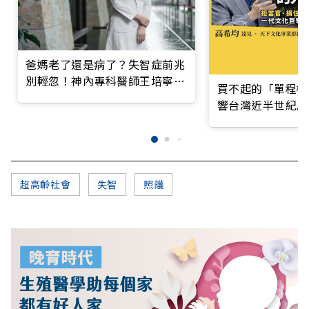
爸媽老了還是病了？失智症前兆
別輕忽！神內專科醫師王培寧呼
買不起的「單程機
籲把握大腦黃金期
響台灣近半世紀思
超高齡社會
失智
照護