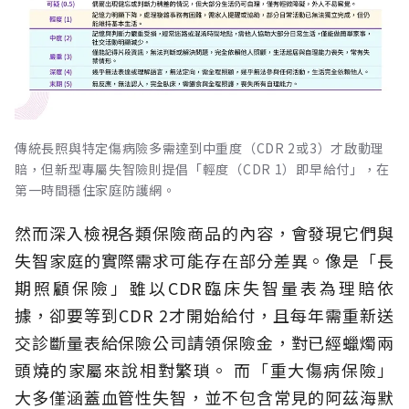
傳統長照與特定傷病險多需達到中重度（CDR 2或3）才啟動理
賠，但新型專屬失智險則提倡「輕度（CDR 1）即早給付」，在
第一時間穩住家庭防護網。
然而深入檢視各類保險商品的內容，會發現它們與
失智家庭的實際需求可能存在部分差異。像是「長
期照顧保險」雖以CDR臨床失智量表為理賠依
據，卻要等到CDR 2才開始給付，且每年需重新送
交診斷量表給保險公司請領保險金，對已經蠟燭兩
頭燒的家屬來說相對繁瑣。
而「重大傷病保險」
大多僅涵蓋血管性失智，並不包含常見的阿茲海默