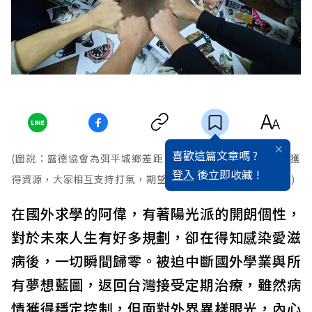
喜歡這篇文章嗎 ?
(圖說：露德協會為弭平城鄉差距，讓偏鄉弱勢愛滋感染者能獲
登入
後立即收藏 !
得資源，大家相互支持打氣，期望將力量傳到花東的朋友們。)
在國外求學的阿偉，有著陽光派的開朗個性，
對於未來人生有好多規劃，卻在得知感染愛滋
病後，一切瞬間歸零。被迫中斷國外學業與所
有夢想藍圖，返回台灣接受定期治療，雖然病
情獲得穩定控制，但面對外界異樣眼光，內心