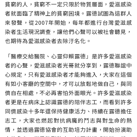
貧窮的人，貧窮不一定只限於物質層面，愛滋感染
者就面臨了精神上的貧窮困境。露德試圖為這群人
來發聲，從2007年開始，每年都進行台灣愛滋感
染者生活現況調查，讓他們心聲可以被社會聽見，
也期待為愛滋感染者去除汙名化。
「醫療交給醫院、心靈仰賴露德」是許多愛滋感染
者的心聲，愛滋感染者光哥就分享到，露德聯誼中
心規定，只有愛滋感染者才能夠進入，大家在這個
有如小客廳的空間中，才可以放鬆地做自己，與同
儕自在相處，不必再害怕外面眼光。許多愛滋感染
者更是在病床上認識露德的陪伴志工，而看到許多
同儕感染十多年還保持健康活力、持續在露德擔任
志工，大家也燃起對抗病魔的鬥志與對生命的熱
情，並透過露德協會的互助培力計畫，開始扮演助