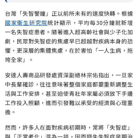
台灣「失智警鐘」正以前所未有的速度快轉。根據
國家衛生研究院
統計顯示，平均每30分鐘就新增
一名失智症患者。隨著進入超高齡社會與少子化加
劇，民眾對失智症的焦慮早已超越對疾病本身的恐
懼，更深層的集體焦慮，在於害怕「一人生病，拖
垮全家」。
安達人壽商品研發處資深副總林宗佑指出，一旦家
中長輩確診，往往意味著整個家庭都要重新調整生
活與工作安排，甚至迫使青壯年家屬必須放下手邊
工作投入照顧，進而引發難以承受的經濟與心理重
擔。
然而，許多人在面對疾病初期時，常將「失智症」
與「正常老化」混為一談，因而錯失失智症早期治