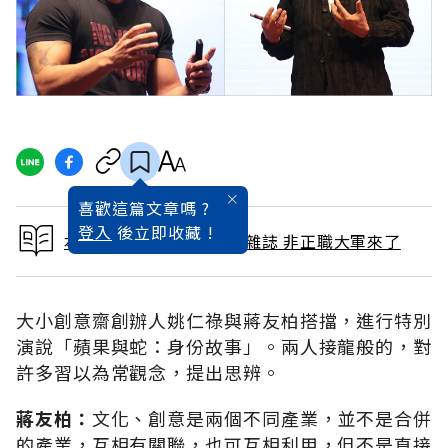
喜歡這篇文章嗎 ?
登入
後立即收藏 !
本文出自 2017 / 11月號雜誌 非正職大軍來了
大小創意齋創辦人姚仁祿與蔣友柏搭擋，進行特別
演說「蘋果與蛇：身份故事」。兩人接龍般的，對
許多習以為常觀念，提出思辨。
蔣友柏：
文化、創意是兩個不同產業，並不是合併
的產業，互相有關聯，也可互相利用，但不是直接