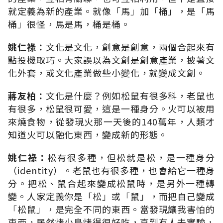
就定義為新的產業。就像「馬」加「桶」，是「馬
桶」很怪，馬是馬，桶是桶。
姚仁祿：
文化是文化，創意是創意，兩個合起來有
點投機取巧。大家誤以為文創是創意產業，披著文
化外套，或文化產業做些小變化，就變成文創。
蔣友柏：
文化是什麼？例如松鼠有很多科，老鼠也
有很多，松鼠很可愛，這是一種身分。火可以被用
來燒食物，從發現火那一天後的140萬年，人類才
知道火可以融化東西，變成新的形態。
姚仁祿：
松有很多種，但松就是松，是一種身分
（identity）。老鼠也有很多種，也會給它一種身
分。把松、鼠合起來變成松鼠時，是另外一種轉
變。人家定義你是「松」或「鼠」，而把自己變成
「松鼠」，是完全不同的東西。當發現讓我害怕的
東西，居然烤小鳥烤得很好吃，直到有人去實驗，