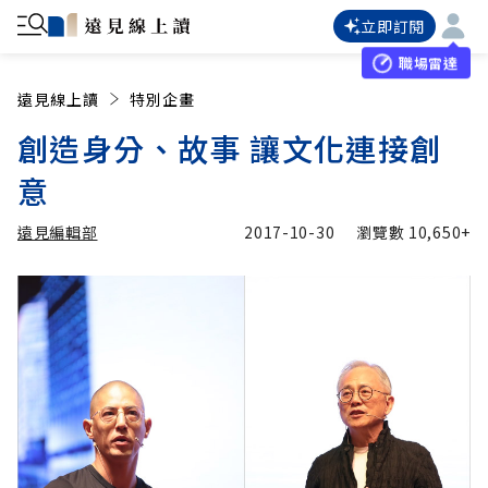
立即訂閱
職場雷達
遠見線上讀
特別企畫
創造身分、故事 讓文化連接創
意
遠見編輯部
2017-10-30
瀏覽數
10,650+
加入追蹤
遠見編輯部