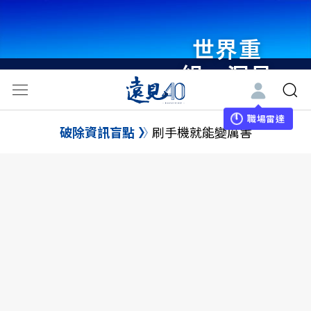
世界重
組・洞見
未來 與
世界領袖
職場雷達
破除資訊盲點
刷手機就能變厲害
同行