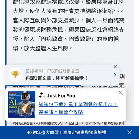
庭化導致家庭結構徹底改變，獨居與單身比例
大增，使個人原有的社會支持網絡逐漸縮小。
當人際互動與外部支援減少，個人一旦面臨突
發的健康或財務危機，極易因缺乏社會網絡支
撐，陷入「因病致貧、因貧致鬱」的負向循
環，放大整體人生風險。
Q5. 退休除了存退休金，還要準備什麼？
×
最後衝刺：已閱讀2/3篇文章
A5：退休準備不只是累積退休金，更應同步規
再讀1篇文章，即可解鎖抽獎！
劃健康管理、醫療與長照需求，以及建立穩定
的社會支持網絡。國泰人壽《
2026人生風險趨
Just For You
勢調查報告
》指出，當面臨孤獨或孤立時，若
知識包下載》重工業到餐飲都用AI！
產業降本增效全攻略
缺乏完善的準備與支持系統，身體、心理與財
務風險都可能被放大。因此，退休準備應從財
務、健康與社會連結三個面向及早布局，提升
40 週年盛大開啟！享限定優惠與獨家好禮