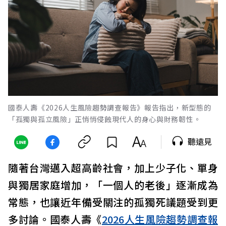
國泰人壽《2026人生風險趨勢調查報告》報告指出，新型態的
「孤獨與孤立風險」正悄悄侵蝕現代人的身心與財務韌性。
聽遠見
隨著台灣邁入超高齡社會，加上少子化、單身
與獨居家庭增加，「一個人的老後」逐漸成為
常態，也讓近年備受關注的孤獨死議題受到更
多討論。國泰人壽《
2026人生風險趨勢調查報