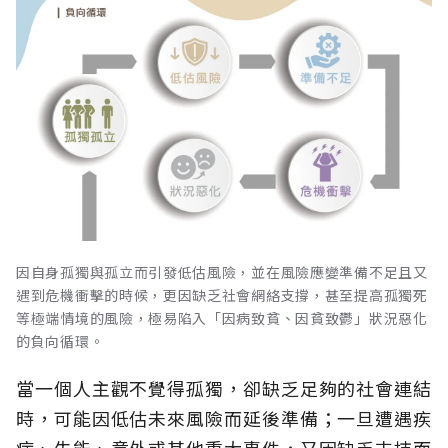
因自身孤獨與孤立而引發低估風險，並在風險應變準備不足且又
遇到危機衝擊的時候，更因缺乏社會網絡支撐，甚至提高孤獨死
等極端情境的風險，極易陷入「因病致貧、因貧致鬱」狀況惡化
的負向循環。
當一個人主觀不覺得孤獨，卻缺乏足夠的社會連結
時，可能因低估未來風險而延後準備；一旦遭遇疾
病、失能、意外或其他重大事件，又因缺乏支持而