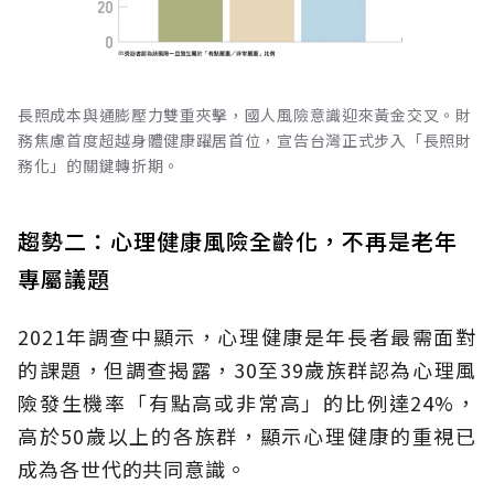
長照成本與通膨壓力雙重夾擊，國人風險意識迎來黃金交叉。財
務焦慮首度超越身體健康躍居首位，宣告台灣正式步入「長照財
務化」的關鍵轉折期。
趨勢二：心理健康風險全齡化，不再是老年
專屬議題
2021年調查中顯示，心理健康是年長者最需面對
的課題，但調查揭露，30至39歲族群認為心理風
險發生機率「有點高或非常高」的比例達24%，
高於50歲以上的各族群，顯示心理健康的重視已
成為各世代的共同意識。