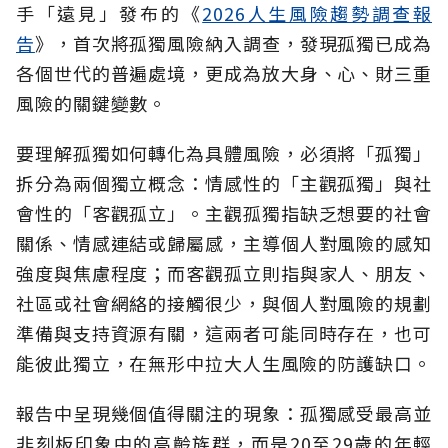
手「遠見」發布的《
2026人生風險趨勢調查報
告
》，首次將孤獨風險納入調查，發現孤獨已成為
各個世代的普遍處境，更成為放大身、心、財三重
風險的關鍵變數。
要理解孤獨如何轉化為具體風險，必須將「孤獨」
拆分為兩個獨立概念：情感性的「主觀孤獨」與社
會性的「客觀孤立」。主觀孤獨指缺乏想要的社會
關係、情感連結或歸屬感，主導個人對風險的感知
強度與焦慮程度；而客觀孤立則指與家人、朋友、
社區或社會網絡的接觸很少，與個人對風險的規劃
準備與支持資源有關，這兩者可能同時存在，也可
能彼此獨立，在無形中拉大人生風險的防護缺口。
報告中呈現幾個值得關注的現象：孤獨感受最高並
非刻板印象中的高齡族群，而是20至29歲的年輕