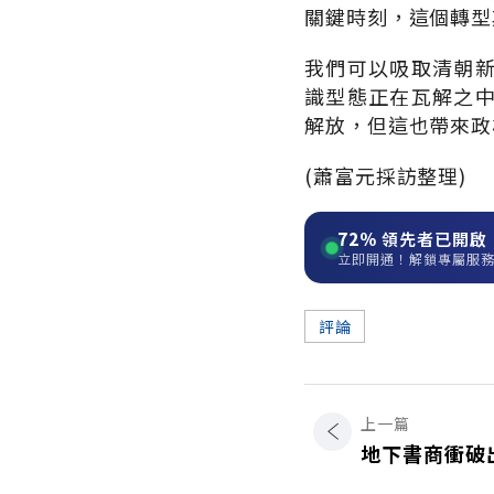
關鍵時刻，這個轉型
我們可以吸取清朝
識型態正在瓦解之
解放，但這也帶來政
(蕭富元採訪整理)
72%
領先者已開啟
立即開通！解鎖專屬服
評論
上一篇
地下書商衝破