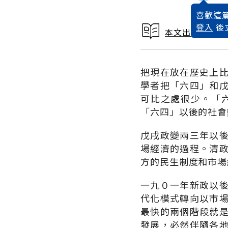
喜歡這篇
登入
後
本文出自 1995
把現在放在歷史上
學者把「六四」和
可比之處很少。「
「六四」以後的社會
戊戌政變兩三年以
場經濟的過程。清
方的民生制度和市場
一九０一年新政以
代化模式轉向以市
最快的兩個階段就
發展，必然伴隨各