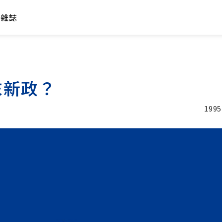
年雜誌
末新政？
1995
加入追蹤