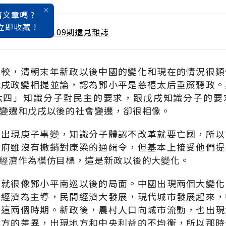
文章嗎 ?
立即收藏 !
 / 7月號雜誌 第109期遠見雜誌
比較，清朝末年新政以後中國的變化和現在的情況很類
戊戌政變相提並論，認為鄧小平是慈禧太后垂簾聽政。
六四」知識分子對民主的要求，跟戊戌知識分子的要
變遷和戊戌以後的社會變遷，卻很相像。
後出現庚子事變，知識分子體認不改革就要亡國，所以
政府雖沒有撤銷對康梁的通緝令，但基本上接受他們提
經濟作為模仿目標，這是新政以後的大變化。
後就很像鄧小平南巡以後的局面。中國出現兩個大變化
場經濟為主導，民間經濟大發展，現代城市發展起來，
是這兩個時期。新政後，農村人口向城市流動，也出現
地方的差異，出現地方和中央利益的不均衡，所以那時