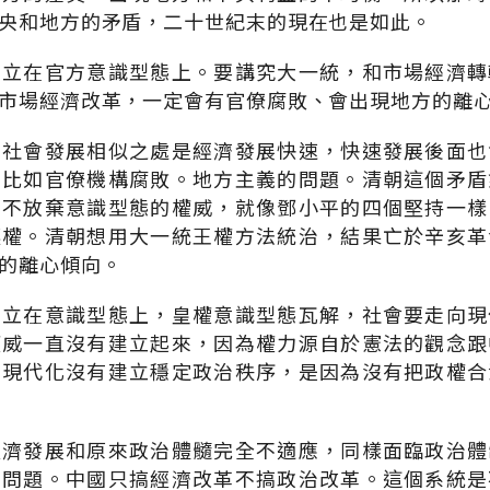
央和地方的矛盾，二十世紀末的現在也是如此。
建立在官方意識型態上。要講究大一統，和市場經濟轉
市場經濟改革，一定會有官僚腐敗、會出現地方的離
後社會發展相似之處是經濟發展快速，快速發展後面也
，比如官僚機構腐敗。地方主義的問題。清朝這個矛盾
她不放棄意識型態的權威，就像鄧小平的四個堅持一樣
讓權。清朝想用大一統王權方法統治，結果亡於辛亥革
的離心傾向。
建立在意識型態上，皇權意識型態瓦解，社會要走向現
權威一直沒有建立起來，因為權力源自於憲法的觀念跟
朝現代化沒有建立穩定政治秩序，是因為沒有把政權合
經濟發展和原來政治體髓完全不適應，同樣面臨政治體
的問題。中國只搞經濟改革不搞政治改革。這個系統是