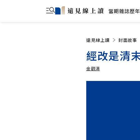
當期雜誌
歷
遠見線上讀
封面故事
經改是清
金觀濤
金觀濤