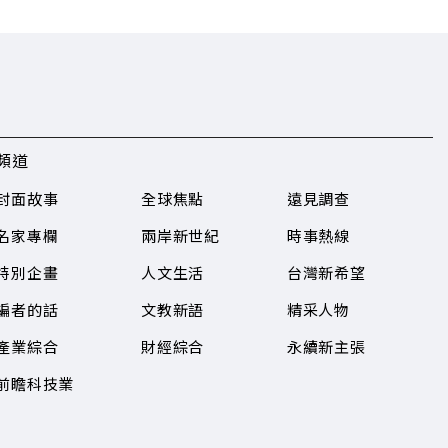
頻道
封面故事
全球焦點
遠見調查
名家專欄
兩岸新世紀
時事熱線
特別企畫
人文生活
台灣新希望
編者的話
文教新語
精采人物
產業綜合
財經綜合
永續新主張
前瞻科技業