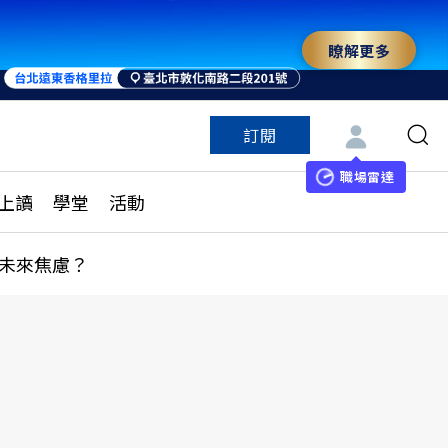
瞭解更多
訂閱
特色頻道
訂閱
見線上讀
ESG遠見
職場雷達
上讀
學堂
活動
多訂閱方案
城市學
刊購買
健康遠見
未來焦慮？
子報訂閱
華人精英論壇
享知識包
領導影響力學院