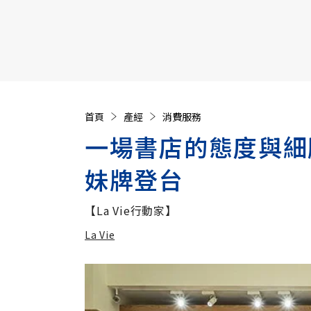
【遠見40週年慶】訂《遠見》贈實用家電3選1+暢銷好
首頁
產經
消費服務
一場書店的態度與細
妹牌登台
【La Vie行動家】
La Vie
加入追蹤
La Vie