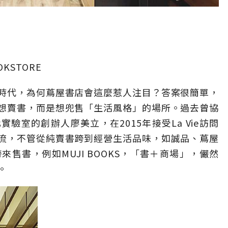
OKSTORE
時代，為何蔦屋書店會這麼惹人注目？答案很簡單，
想賣書，而是想兜售「生活風格」的場所。過去曾協
驗室的創辦人廖美立，在2015年接受La Vie訪問
流，不管從純賣書跨到經營生活品味，如誠品、蔦屋
售書，例如MUJI BOOKS，「書＋商場」，儼然
。