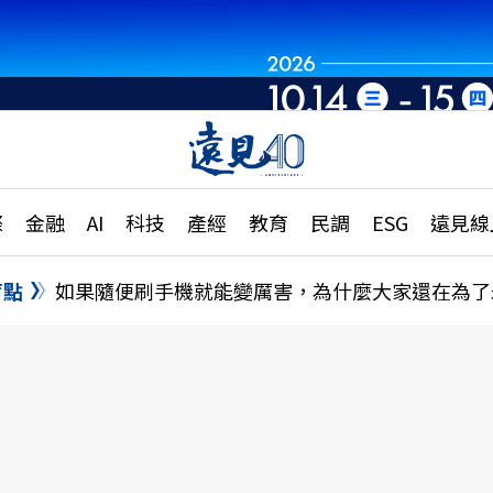
章
特輯
文章
大學升學、職涯攻略
遠
際
金融
AI
科技
產經
教育
民調
ESG
遠見線
國際
更
縣市施政調查全解析
金融
單
民調
盲點
如果隨便刷手機就能變厲害，為什麼大家還在為了
產經
電
好享生活
獨
專欄