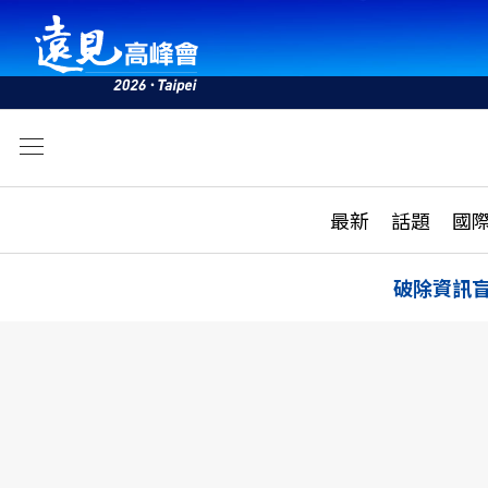
文
最新
最新
話題
國
雜誌目錄
活動
話題
AI
破除資訊
學堂
專題報導
科技
教育
遠見ON AIR
影音
合作