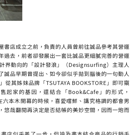
屋書店成立之前，負責的人員曾前往誠品參考其營運
年過去，前者卻發展出一套比誠品更細膩完善的營運
動向的「設計發浪」（Designsurfing）主理人
了誠品早期曾提出、如今卻似乎拋到腦後的一句動人
其姊妹品牌「TSUTAYA BOOKSTORE」即可窺
租售起家的基因，還結合「Book&Cafe」的形式，
PPONGI在六本木開幕的時候，喜愛嚐鮮、講究格調的都會男
，悠哉翻閱再決定是否結帳的美妙空間，因而一炮而
鎖書店似乎差了一步，但論及書本結合商品的行銷手