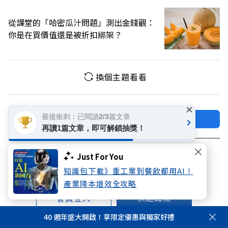
從課堂的「哈密瓜汁問題」測出金錢觀：
你是在買價值還是被折扣綁架？
換個主題看看
×
最後衝刺：已閱讀2/3篇文章
加好友
關注FB
再讀1篇文章，即可解鎖抽獎！
登入網站會員
Just For You
享受更多個人化的會員服務
知識包下載》重工業到餐飲都用AI！
產業降本增效全攻略
快速註冊
會員登入
40 週年盛大開啟！享限定優惠與獨家好禮