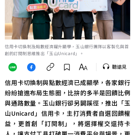
信用卡切換制及點數經濟躍升顯學，玉山銀行團隊以客製化與首
創的訂閱制思維推出「玉山Unicard」。
聽遠見
信用卡切換制與點數經濟已成顯學，各家銀行
紛紛搶進布局生態圈，比拚的多半是回饋比例
與通路數量。玉山銀行卻另闢蹊徑，推出「玉
山Unicard」信用卡，主打消費者自選回饋權
益，更首創「訂閱制」，將選擇權交還持卡
人，讓支付工具打破單一消費平台與場景，更