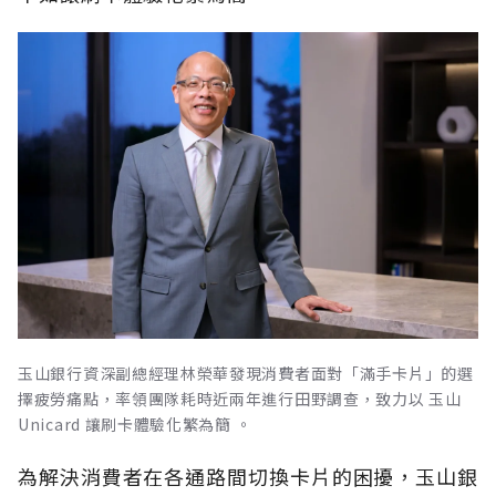
玉山銀行資深副總經理林榮華發現消費者面對「滿手卡片」的選
擇疲勞痛點，率領團隊耗時近兩年進行田野調查，致力以 玉山
Unicard 讓刷卡體驗化繁為簡 。
為解決消費者在各通路間切換卡片的困擾，玉山銀