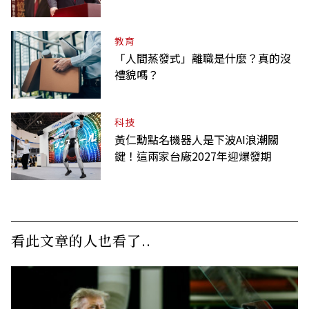
明令褒揚
教育
「人間蒸發式」離職是什麼？真的沒
禮貌嗎？
科技
黃仁勳點名機器人是下波AI浪潮關
鍵！這兩家台廠2027年迎爆發期
看此文章的人也看了..