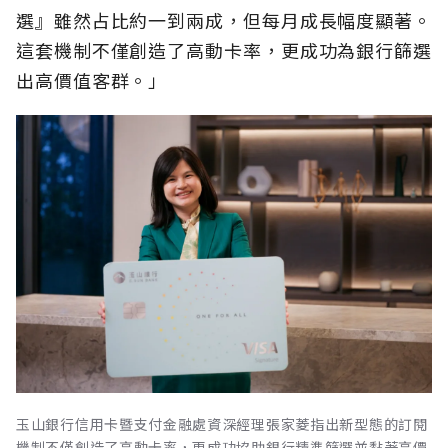
選』雖然占比約一到兩成，但每月成長幅度顯著。
這套機制不僅創造了高動卡率，更成功為銀行篩選
出高價值客群。」
玉山銀行信用卡暨支付金融處資深經理張家菱指出新型態的訂閱
機制不僅創造了高動卡率，更成功協助銀行精準篩選並黏著高價