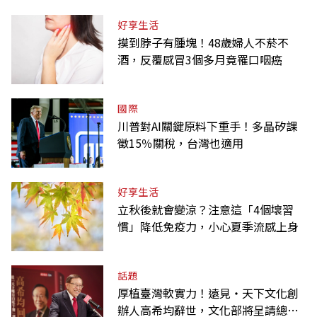
好享生活
摸到脖子有腫塊！48歲婦人不菸不
酒，反覆感冒3個多月竟罹口咽癌
國際
川普對AI關鍵原料下重手！多晶矽課
徵15％關稅，台灣也適用
好享生活
立秋後就會變涼？注意這「4個壞習
慣」降低免疫力，小心夏季流感上身
話題
厚植臺灣軟實力！遠見‧天下文化創
辦人高希均辭世，文化部將呈請總統