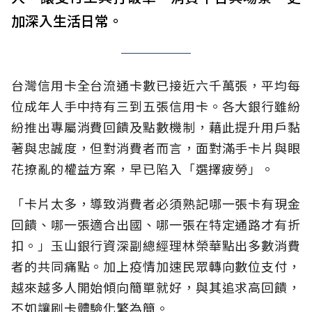
加深入生活日常。
台灣信用卡全台流通卡數已接近六千萬張，平均每
位成年人手中持有三到五張信用卡。各大銀行雖紛
紛推出專屬消費回饋及點數機制，藉此提升用戶黏
著與忠誠度，但對消費者而言，面對滿手卡片與眼
花撩亂的權益方案，早已陷入「選擇疲勞」。
「卡片太多，導致消費者必須熟記哪一張卡有現金
回饋、哪一張適合出國、哪一張在特定通路才有折
扣。」玉山銀行資深副總經理林榮華點出多數消費
者的共同痛點。加上疫情加速民眾轉向數位支付，
越來越多人開始傾向簡單就好，與其追求高回饋，
不如讓刷卡體驗化繁為簡。