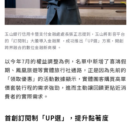
玉山銀行信用卡暨支付金融處處長張正志提到，玉山將影音平台
的「訂閱制」大膽導入金融業 ，成功推出「UP選」方案，開創
跨界融合的數位金融新商模 。
以今年7月的權益調整為例，名單中新增了喜鴻假
期、鳳凰旅遊等實體旅行社通路，正是因為先前的
「領取優惠」的活動數據顯示，實體團客購買高單
價套裝行程的需求強勁，進而主動讓回饋更貼近消
費者的實際需求。
首創訂閱制「UP選」，提升黏著度