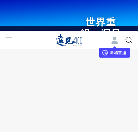
世界重
組・洞見
未來 與
世界領袖
職場雷達
同行