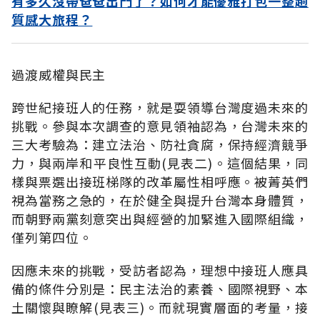
有多久沒帶爸爸出門了？如何才能優雅打包一整趟
質感大旅程？
過渡威權與民主
跨世紀接班人的任務，就是耍領導台灣度過未來的
挑戰。參與本次調查的意見領袖認為，台灣未來的
三大考驗為：建立法治、防社貪腐，保持經濟競爭
力，與兩岸和平良性互動(見表二)。這個結果，同
樣與票選出接班梯隊的改革屬性相呼應。被菁英們
視為當務之急的，在於健全與提升台灣本身體質，
而朝野兩黨刻意突出與經營的加緊進入國際組織，
僅列第四位。
因應未來的挑戰，受訪者認為，理想中接班人應具
備的條件分別是：民主法治的素養、國際視野、本
土關懷與瞭解(見表三)。而就現實層面的考量，接