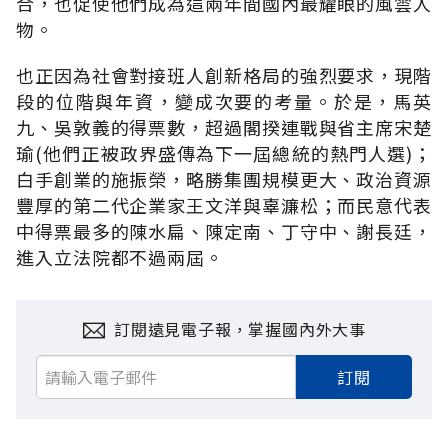
合，也促使他們成為這兩年間國內最耀眼的風雲人
物。
也正因為社會對接班人創新格局的強烈要求，現階
段的位階與年資，變成次要的考量。於是，馬英
九、吳敦義的得票數，超過閣揆連戰與省主席宋楚
瑜(他們正被政界盛傳為下一屆總統的熱門人選)；
白手創業的施振榮，略勝集團規模更大、政治資源
豐厚的第二代企業家王文洋與辜濂松；而民意代表
中得票最多的陳水扁、陳定南、丁守中、謝長廷，
進入立法院都不過兩屆。
訂閱遠見電子報，掌握國內外大事
訂閱