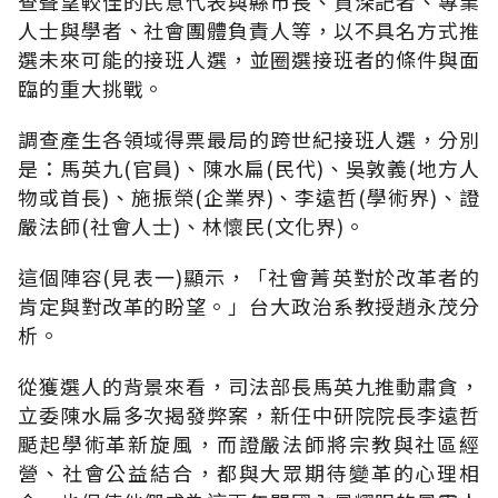
查聲望較佳的民意代表與縣市長、資深記者、專業
人士與學者、社會團體負責人等，以不具名方式推
選未來可能的接班人選，並圈選接班者的條件與面
臨的重大挑戰。
調查產生各領域得票最局的跨世紀接班人選，分別
是：馬英九(官員)、陳水扁(民代)、吳敦義(地方人
物或首長)、施振榮(企業界)、李遠哲(學術界)、證
嚴法師(社會人士)、林懷民(文化界)。
這個陣容(見表一)顯示，「社會菁英對於改革者的
肯定與對改革的盼望。」台大政治系教授趙永茂分
析。
從獲選人的背景來看，司法部長馬英九推動肅貪，
立委陳水扁多次揭發弊案，新任中研院院長李遠哲
颳起學術革新旋風，而證嚴法師將宗教與社區經
營、社會公益結合，都與大眾期待變革的心理相