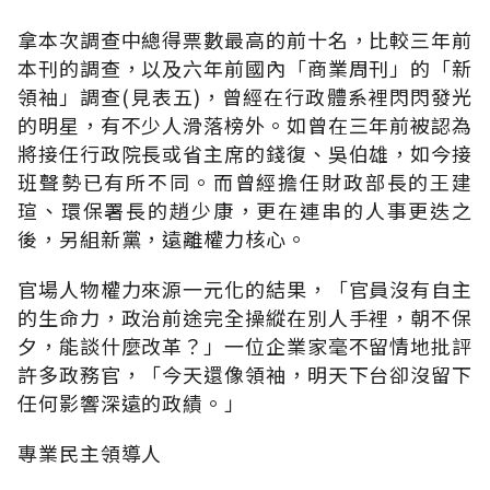
拿本次調查中總得票數最高的前十名，比較三年前
本刊的調查，以及六年前國內「商業周刊」的「新
領袖」調查(見表五)，曾經在行政體系裡閃閃發光
的明星，有不少人滑落榜外。如曾在三年前被認為
將接任行政院長或省主席的錢復、吳伯雄，如今接
班聲勢已有所不同。而曾經擔任財政部長的王建
瑄、環保署長的趙少康，更在連串的人事更迭之
後，另組新黨，遠離權力核心。
官場人物權力來源一元化的結果，「官員沒有自主
的生命力，政治前途完全操縱在別人手裡，朝不保
夕，能談什麼改革？」一位企業家毫不留情地批評
許多政務官，「今天還像領袖，明天下台卻沒留下
任何影響深遠的政績。」
專業民主領導人