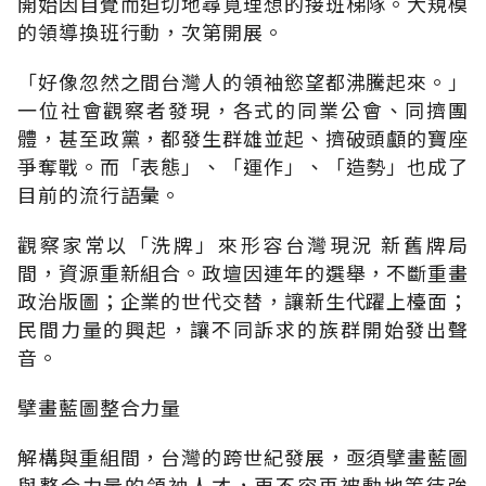
開始因自覺而迫切地尋覓理想的接班梯隊。大規模
的領導換班行動，次第開展。
「好像忽然之間台灣人的領袖慾望都沸騰起來。」
一位社會觀察者發現，各式的同業公會、同擠團
體，甚至政黨，都發生群雄並起、擠破頭顱的寶座
爭奪戰。而「表態」、「運作」、「造勢」也成了
目前的流行語彙。
觀察家常以「洗牌」來形容台灣現況 新舊牌局
間，資源重新組合。政壇因連年的選舉，不斷重畫
政治版圖；企業的世代交替，讓新生代躍上檯面；
民間力量的興起，讓不同訴求的族群開始發出聲
音。
擘畫藍圖整合力量
解構與重組間，台灣的跨世紀發展，亟須擘畫藍圖
與整合力量的領袖人才，更不容再被動地等待強