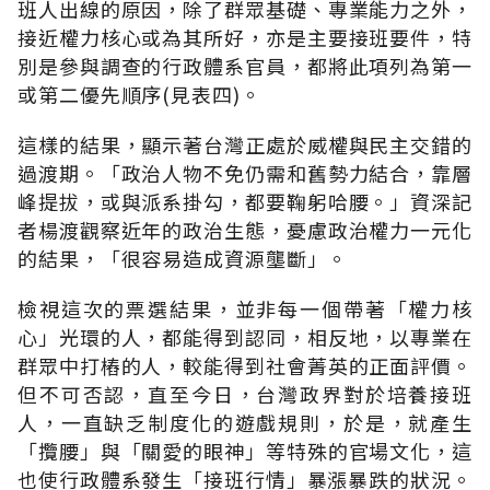
班人出線的原因，除了群眾基礎、專業能力之外，
接近權力核心或為其所好，亦是主要接班要件，特
別是參與調查的行政體系官員，都將此項列為第一
或第二優先順序(見表四)。
這樣的結果，顯示著台灣正處於威權與民主交錯的
過渡期。「政治人物不免仍需和舊勢力結合，靠層
峰提拔，或與派系掛勾，都要鞠躬哈腰。」資深記
者楊渡觀察近年的政治生態，憂慮政治權力一元化
的結果，「很容易造成資源壟斷」。
檢視這次的票選結果，並非每一個帶著「權力核
心」光環的人，都能得到認同，相反地，以專業在
群眾中打樁的人，較能得到社會菁英的正面評價。
但不可否認，直至今日，台灣政界對於培養接班
人，一直缺乏制度化的遊戲規則，於是，就產生
「攬腰」與「關愛的眼神」等特殊的官場文化，這
也使行政體系發生「接班行情」暴漲暴跌的狀況。