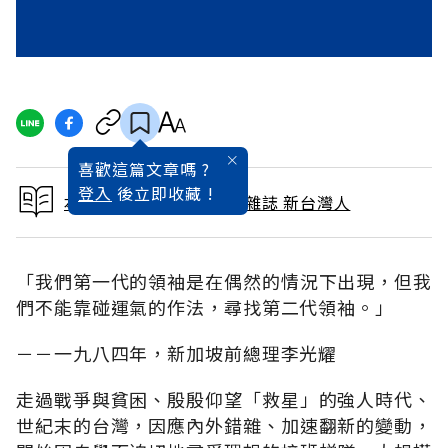
喜歡這篇文章嗎 ?
登入
後立即收藏 !
本文出自 1994 / 10月號雜誌 新台灣人
「我們第一代的領袖是在偶然的情況下出現，但我
們不能靠碰運氣的作法，尋找第二代領袖。」
－－一九八四年，新加坡前總理李光耀
走過戰爭與貧困、殷殷仰望「救星」的強人時代、
世紀末的台灣，因應內外錯雜、加速翻新的變動，