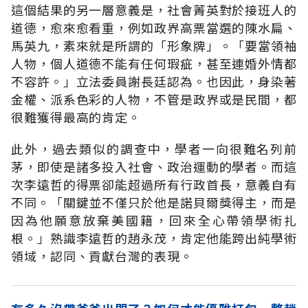
這個結果的另一層意義是，社會菁英對於接班人的
道德，愈來愈看重，例如政界高票當選的陳水扁、
馬英九，素來就是所謂的「形象牌」。「要當領袖
人物，個人道德不能有任何瑕疵，甚至連婚外情都
不容許。」立法委員謝長廷認為。也因此，身染著
金權、派系色彩的人物，不管是政界或是民間，都
很難獲得最高的肯定。
此外，過去類似的調查中，學者一向很難名列前
茅，即使是諸多投入社會、政治運動的學者。而這
次李遠哲的得票卻能超過所有行政首長，意義自有
不同。「關鍵並不僅只於他是諾貝爾獎得主，而是
因為他願意放棄美國籍，回來全心帶領學術扎
根。」熟識李遠哲的趙永茂，肯定他能跨出純學術
領域，認同、貢獻台灣的表現。