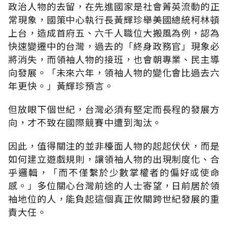
政治人物的去留，在先進國家是社會菁英流動的正
常現象，國策中心執行長黃輝珍舉美國總統柯林頓
上台，造成首府五、六千人職位大搬風為例，認為
快速變遷中的台灣，過去的「終身政務官」現象必
將消失，而領袖人物的接班，也會朝專業、民主導
向發展。「未來六年，領袖人物的變化會比過去六
年更快。」黃輝珍預言。
但放眼下個世紀，台灣必須有堅定而長程的發展方
向，才不致在國際競賽中遭到淘汰。
因此，值得關注的並非檯面人物的起起伏伏，而是
如何建立遊戲規則，讓領袖人物的出現制度化、合
乎邏輯，「而不僅繫於少數掌權者的偏好或使命
感。」多位關心台灣前途的人士寄望，日前居於領
袖地位的人，能負起這個真正攸關跨世紀發展的重
責大任。