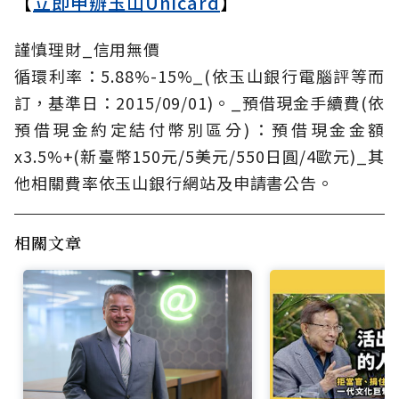
【
立即申辦玉山Unicard
】
謹慎理財_信用無價
循環利率：5.88%-15%_(依玉山銀行電腦評等而
訂，基準日：2015/09/01)。_預借現金手續費(依
預借現金約定結付幣別區分)：預借現金金額
x3.5%+(新臺幣150元/5美元/550日圓/4歐元)_其
他相關費率依玉山銀行網站及申請書公告。
相關文章