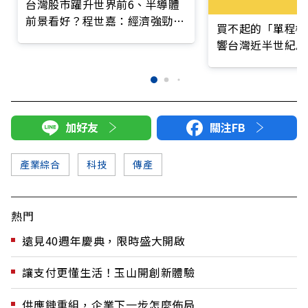
台灣股市躍升世界前6、半導體
前景看好？程世嘉：經濟強勁成
買不起的「單程機
長背後的一場「台灣病」
響台灣近半世紀思
加好友
關注FB
產業綜合
科技
傳產
熱門
遠見40週年慶典，限時盛大開啟
讓支付更懂生活！玉山開創新體驗
供應鏈重組，企業下一步怎麼佈局