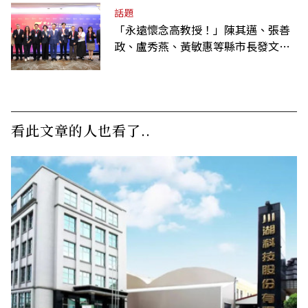
話題
「永遠懷念高教授！」陳其邁、張善
政、盧秀燕、黃敏惠等縣市長發文弔
唁高希均
看此文章的人也看了..