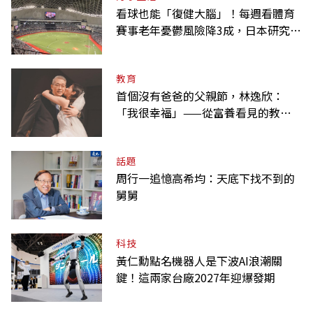
看球也能「復健大腦」！每週看體育
賽事老年憂鬱風險降3成，日本研究：
到現場效果更好
教育
首個沒有爸爸的父親節，林逸欣：
「我很幸福」——從富養看見的教養
課
話題
周行一追憶高希均：天底下找不到的
舅舅
科技
黃仁勳點名機器人是下波AI浪潮關
鍵！這兩家台廠2027年迎爆發期