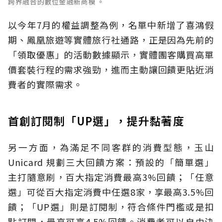
跨界融合的數位金融新商模 。
以今年7月的權益調整為例，名單中新增了喜鴻假
期、鳳凰旅遊等實體旅行社通路，正是因為先前的
「領取優惠」的活動數據顯示，實體團客購買高單
價套裝行程的需求強勁，進而主動讓回饋更貼近消
費者的實際需求。
首創訂閱制「UP選」，提升黏著度
另一方面，為滿足不同客群的消費型態，玉山
Unicard 規劃三大回饋方案：預設的「簡單選」
主打隨意刷，百大指定消費最高3%回饋；「任意
選」可從百大指定消費中任選8家，享最高3.5%回
饋；「UP選」則是訂閱制，符合條件門檻或是扣
點訂閱，最高可享4.5%回饋。消費者可以自由決