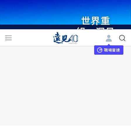
世界重
組・洞見
未來 與
世界領袖
職場雷達
同行