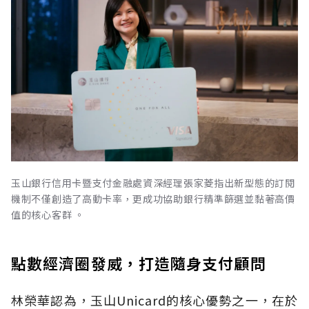
玉山銀行信用卡暨支付金融處資深經理張家菱指出新型態的訂閱
機制不僅創造了高動卡率，更成功協助銀行精準篩選並黏著高價
值的核心客群 。
點數經濟圈發威，打造隨身支付顧問
林榮華認為，玉山Unicard的核心優勢之一，在於