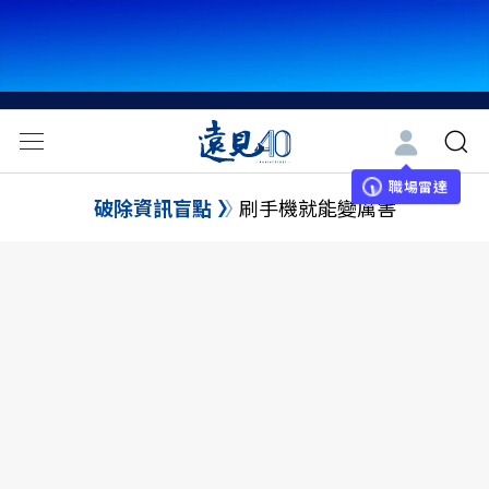
職場雷達
破除資訊盲點
刷手機就能變厲害