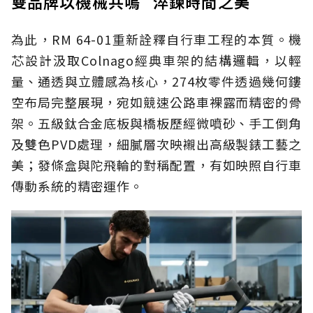
雙品牌以機械共鳴 淬鍊時間之美
為此，RM 64-01重新詮釋自行車工程的本質。機
芯設計汲取Colnago經典車架的結構邏輯，以輕
量、通透與立體感為核心，274枚零件透過幾何鏤
空布局完整展現，宛如競速公路車裸露而精密的骨
架。五級鈦合金底板與橋板歷經微噴砂、手工倒角
及雙色PVD處理，細膩層次映襯出高級製錶工藝之
美；發條盒與陀飛輪的對稱配置，有如映照自行車
傳動系統的精密運作。