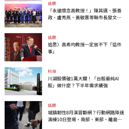
話題
「永遠懷念高教授！」陳其邁、張善
政、盧秀燕、黃敏惠等縣市長發文弔
唁高希均
話題
追思〉高希均教授一定放不下「這件
事」
科技
川湖股價破1萬大關！「台股最純AI
股」做什麼？下半年需求續強
話題
城鎮韌性8月演習斷網？行動網路降速
演練10日登場，南部、東部、離島為
何不用？