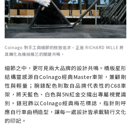
Colnago 對手工與細節的極致追求，正是 RICHARD MILLE 將
其轉化為機械機芯的關鍵共鳴。
細節之中，更可見兩大品牌的設計共鳴。橋板星形
結構靈感源自Colnago經典Master車架，兼顧剛
性與輕量；腕錶配色則取自品牌代表性的C68車
架，將天藍色、白色與5N紅金交織出專屬視覺識
別。錶冠飾以Colnago經典梅花標誌，指針則呼
應自行車曲柄造型，讓每一處設計皆承載騎行文化
的印記。