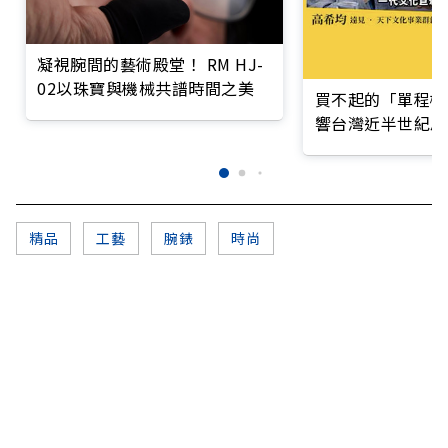
凝視腕間的藝術殿堂！ RM HJ-
02以珠寶與機械共譜時間之美
買不起的「單程機
響台灣近半世紀思
精品
工藝
腕錶
時尚