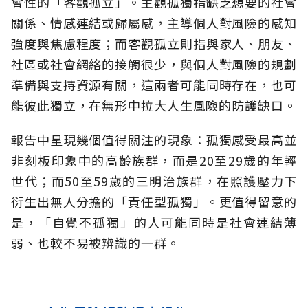
會性的「客觀孤立」。主觀孤獨指缺乏想要的社會
關係、情感連結或歸屬感，主導個人對風險的感知
強度與焦慮程度；而客觀孤立則指與家人、朋友、
社區或社會網絡的接觸很少，與個人對風險的規劃
準備與支持資源有關，這兩者可能同時存在，也可
能彼此獨立，在無形中拉大人生風險的防護缺口。
報告中呈現幾個值得關注的現象：孤獨感受最高並
非刻板印象中的高齡族群，而是20至29歲的年輕
世代；而50至59歲的三明治族群，在照護壓力下
衍生出無人分擔的「責任型孤獨」。更值得留意的
是，「自覺不孤獨」的人可能同時是社會連結薄
弱、也較不易被辨識的一群。