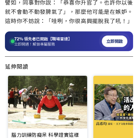
譬如，同事對你說：「恭喜你升官了。也許你以後
就不會動不動發脾氣了」，那麼他可能是在嫉妒。
這時你不妨說：「哇咧，你很高興擺脫我了吼！」
72%
領先者已開啟【職場雷達】
立即開啟
立即開通！解鎖專屬服務
延伸閱讀
腦力訓練防癡呆 科學證實這樣