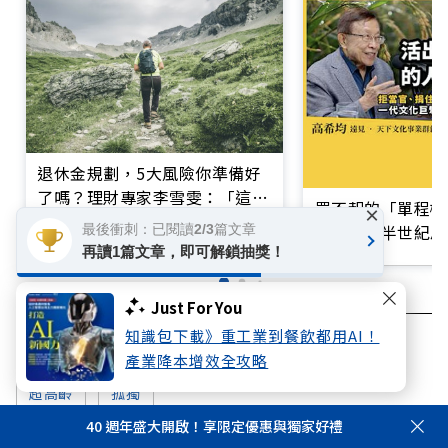
退休金規劃，5大風險你準備好
了嗎？理財專家李雪雯：「這階
買不起的「單程機
×
段」最關鍵
響台灣近半世紀思
最後衝刺：已閱讀2/3篇文章
再讀1篇文章，即可解鎖抽獎！
Just For You
知識包下載》重工業到餐飲都用AI！
退休準備
退休金
退休
超高齡社會
產業降本增效全攻略
超高齡
孤獨
40 週年盛大開啟！享限定優惠與獨家好禮