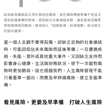
因自身孤獨與孤立而引發低估風險，並在風險應變準備不足且又
遇到危機衝擊的時候，更因缺乏社會網絡支撐，甚至提高孤獨死
等極端情境的風險，極易陷入「因病致貧、因貧致鬱」狀況惡化
的負向循環。
當一個人主觀不覺得孤獨，卻缺乏足夠的社會連結
時，可能因低估未來風險而延後準備；一旦遭遇疾
病、失能、意外或其他重大事件，又因缺乏支持而
影響身心健康、生活與財務狀況，使下一次面對風
險時更加脆弱。這也提醒我們，人生風險管理不能
只著重單一面向，而應及早辨識風險、建立全面準
備。
看見風險，更要及早準備 打破人生風險