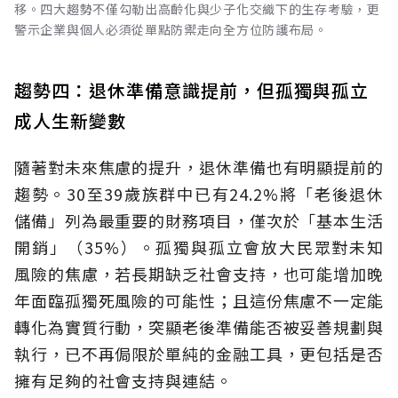
移。四大趨勢不僅勾勒出高齡化與少子化交織下的生存考驗，更
警示企業與個人必須從單點防禦走向全方位防護布局。
趨勢四：退休準備意識提前，但孤獨與孤立
成人生新變數
隨著對未來焦慮的提升，退休準備也有明顯提前的
趨勢。30至39歲族群中已有24.2%將「老後退休
儲備」列為最重要的財務項目，僅次於「基本生活
開銷」（35%）。孤獨與孤立會放大民眾對未知
風險的焦慮，若長期缺乏社會支持，也可能增加晚
年面臨孤獨死風險的可能性；且這份焦慮不一定能
轉化為實質行動，突顯老後準備能否被妥善規劃與
執行，已不再侷限於單純的金融工具，更包括是否
擁有足夠的社會支持與連結。