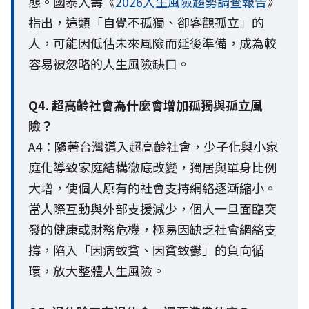
態。國泰人壽《
2026人生風險趨勢調查報告
》
指出，這類「自覺不孤獨、卻客觀孤立」的
人，可能因低估未來風險而延後準備，成為較
容易被忽略的人生風險缺口。
Q4. 超高齡社會為什麼會增加孤獨與孤立風
險？
A4：隨著台灣邁入超高齡社會，少子化與小家
庭化導致家庭結構徹底改變，獨居與單身比例
大增，使個人原有的社會支持網絡逐漸縮小。
當人際互動與外部支援減少，個人一旦面臨突
發的健康或財務危機，極易因缺乏社會網絡支
撐，陷入「因病致貧、因貧致鬱」的負向循
環，放大整體人生風險。