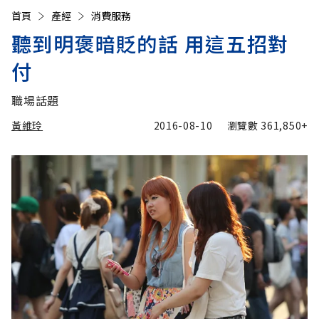
首頁
產經
消費服務
聽到明褒暗貶的話 用這五招對
付
職場話題
黃維玲
2016-08-10
瀏覽數
361,850+