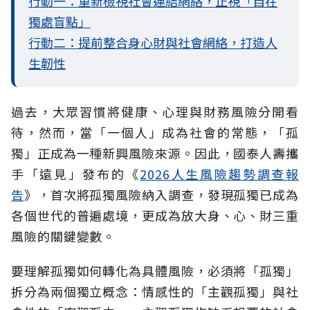
行動一：重新檢視社會連結網絡，正視「自在
獨處盲點」
行動二：提前整合身心財與社會網絡，打造人
生韌性
過去，大眾習慣將健康、心理與財務風險分開看
待，然而，當「一個人」成為社會的常態，「孤
獨」正成為一種新興風險來源。因此，國泰人壽攜
手「遠見」發布的《
2026人生風險趨勢調查報
告
》，首次將孤獨風險納入調查，發現孤獨已成為
各個世代的普遍處境，更成為放大身、心、財三重
風險的關鍵變數。
要理解孤獨如何轉化為具體風險，必須將「孤獨」
拆分為兩個獨立概念：情感性的「主觀孤獨」與社