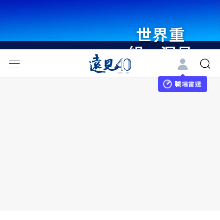
世界重
組・洞見
未來 與
世界領袖
職場雷達
同行