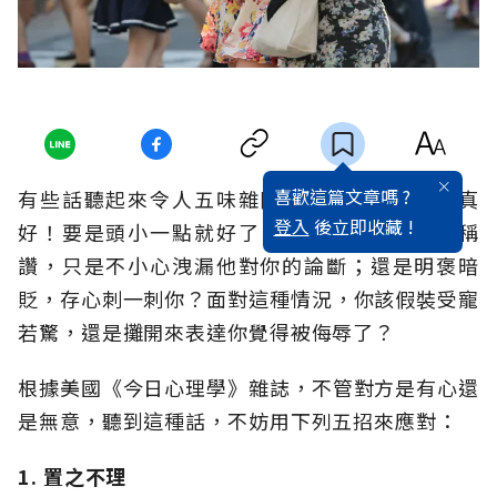
喜歡這篇文章嗎 ?
有些話聽起來令人五味雜陳，譬如：「你身材真
登入
後立即收藏 !
好！要是頭小一點就好了。」對方到底是真心稱
讚，只是不小心洩漏他對你的論斷；還是明褒暗
貶，存心刺一刺你？面對這種情況，你該假裝受寵
若驚，還是攤開來表達你覺得被侮辱了？
根據美國《今日心理學》雜誌，不管對方是有心還
是無意，聽到這種話，不妨用下列五招來應對：
1.
置之不理