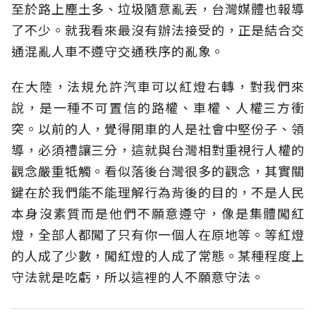
至於路上塵土多、垃圾隨意亂丟，台灣媒體也報導
了不少。就我看來最沒有辦法接受的，正是結合交
通混亂人車不遵守交通秩序的亂象。
在大陸，法規允許汽車可以紅燈右轉，對我們來
說，是一種不可置信的路權、車權、人權三方衝
突。以前的人，覺得開車的人是社會中堅份子、領
導，必須禮讓三分，這就與台灣相對重視行人權的
觀念嚴重牴觸。看似落後台灣很多的觀念，其實關
鍵在於我們能不能理解行為背後的目的，不是人民
本身沒素質而是他們不願意遵守，像是集體闖紅
燈，全部人都闖了只有你一個人在原地等。等紅燈
的人成了少數，闖紅燈的人成了常態。某種程度上
守法就是吃虧，所以這裡的人不願意守法。