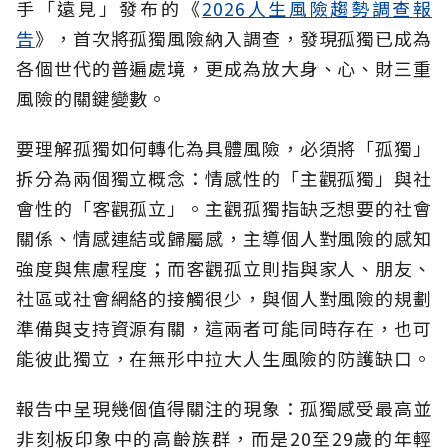
手「遠見」發布的《
2026人生風險趨勢調查報
告
》，首次將孤獨風險納入調查，發現孤獨已成為
各個世代的普遍處境，更成為放大身、心、財三重
風險的關鍵變數。
要理解孤獨如何轉化為具體風險，必須將「孤獨」
拆分為兩個獨立概念：情感性的「主觀孤獨」與社
會性的「客觀孤立」。主觀孤獨指缺乏想要的社會
關係、情感連結或歸屬感，主導個人對風險的感知
強度與焦慮程度；而客觀孤立則指與家人、朋友、
社區或社會網絡的接觸很少，與個人對風險的規劃
準備與支持資源有關，這兩者可能同時存在，也可
能彼此獨立，在無形中拉大人生風險的防護缺口。
報告中呈現幾個值得關注的現象：孤獨感受最高並
非刻板印象中的高齡族群，而是20至29歲的年輕