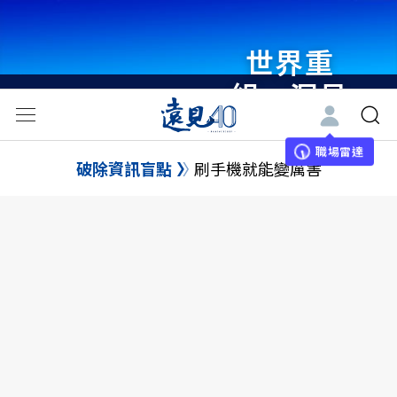
世界重
組・洞見
未來 與
世界領袖
職場雷達
破除資訊盲點
刷手機就能變厲害
同行