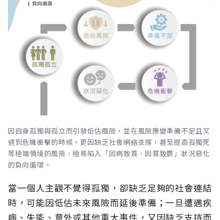
因自身孤獨與孤立而引發低估風險，並在風險應變準備不足且又
遇到危機衝擊的時候，更因缺乏社會網絡支撐，甚至提高孤獨死
等極端情境的風險，極易陷入「因病致貧、因貧致鬱」狀況惡化
的負向循環。
當一個人主觀不覺得孤獨，卻缺乏足夠的社會連結
時，可能因低估未來風險而延後準備；一旦遭遇疾
病、失能、意外或其他重大事件，又因缺乏支持而