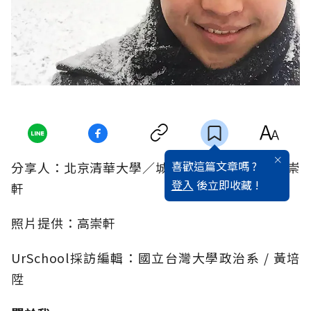
喜歡這篇文章嗎 ?
分享人：北京清華大學／城市規劃研究所畢／高崇
登入
後立即收藏 !
軒
照片提供：高崇軒
UrSchool採訪編輯：國立台灣大學政治系 / 黃培
陞