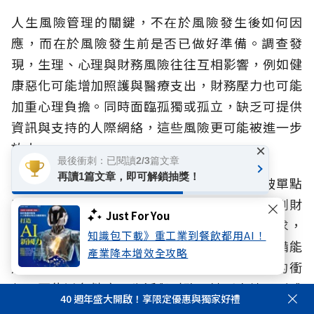
人生風險管理的關鍵，不在於風險發生後如何因
應，而在於風險發生前是否已做好準備。調查發
現，生理、心理與財務風險往往互相影響，例如健
康惡化可能增加照護與醫療支出，財務壓力也可能
加重心理負擔。同時面臨孤獨或孤立，缺乏可提供
資訊與支持的人際網絡，這些風險更可能被進一步
放大。
×
最後衝刺：已閱讀2/3篇文章
再讀1篇文章，即可解鎖抽獎！
因此，退休準備不應只著重財務，更必須打破單點
防禦，而應提早啟動全方位規劃，除了持續規劃財
Just For You
務安排，也應同步思考健康管理、未來照護需求，
知識包下載》重工業到餐飲都用AI！
以及可提供支持的社會網絡。當不同面向的準備能
產業降本增效全攻略
及早展開，不僅有助於降低風險對生活造成的衝
擊，更能避免健康、生活與財務因缺乏支持而形成
40 週年盛大開啟！享限定優惠與獨家好禮
連鎖影響，提升面對不同人生階段挑戰的韌性。