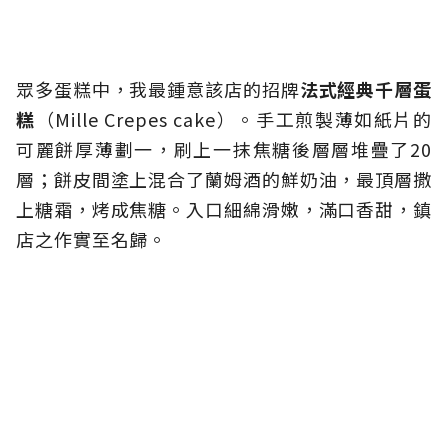
眾多蛋糕中，我最鍾意該店的招牌
法式經典千層蛋
糕
（
Mille Crepes cake
）
。手工煎製薄如紙片的
可麗餅厚薄劃一，刷上一抹焦糖後層層堆疊了20
層；餅皮間塗上混合了蘭姆酒的鮮奶油，最頂層撒
上糖霜，烤成焦糖。入口細綿滑嫩，滿口香甜，鎮
店之作實至名歸。