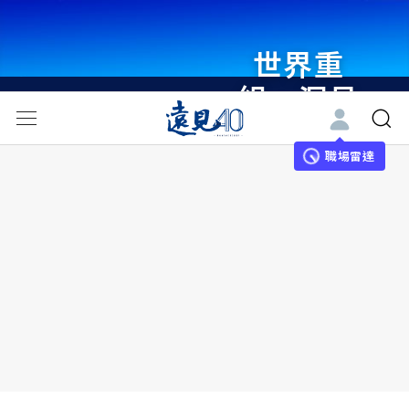
世界重
組・洞見
未來 與
世界領袖
職場雷達
同行