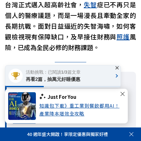
台灣正式邁入超高齡社會，
失智
症已不再只是
個人的醫療議題，而是一場漫長且牽動全家的
長期抗戰。面對日益逼近的失智海嘯，如何客
觀檢視現有保障缺口，及早接住財務與
照護
風
險，已成為全民必修的財務課題。
×
活動挑戰：已閱讀1/3篇文章
再看2篇，抽萬元好睡優惠
目錄
•
一場病程8到12年，最貴的不是醫療，是照
Just For You
護
知識包下載》重工業到餐飲都用AI！
•
從「理賠門檻」、「給付時機」，檢視現行
產業降本增效全攻略
保單盲區
•
安達人壽打造「輕度即早給付」專屬失智險
40 週年盛大開啟！享限定優惠與獨家好禮
•
失智症 必看重點Q&A