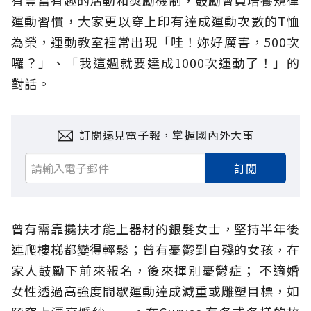
有豐富有趣的活動和獎勵機制，鼓勵會員培養規律
運動習慣，大家更以穿上印有達成運動次數的T恤
為榮，運動教室裡常出現「哇！妳好厲害，500次
囉？」、「我這週就要達成1000次運動了！」的
對話。
訂閱遠見電子報，掌握國內外大事
訂閱
曾有需靠攙扶才能上器材的銀髮女士，堅持半年後
連爬樓梯都變得輕鬆；曾有憂鬱到自殘的女孩，在
家人鼓勵下前來報名，後來揮別憂鬱症； 不適婚
女性透過高強度間歇運動達成減重或雕塑目標，如