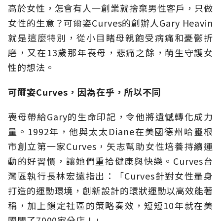
高於女性，怎會有人一創業就捨棄男性客戶，只做
女性的生意？可爾姿Curves的創辦人Gary Heavin
就是這麼特別，從小目睹母親飽受病痛和憂鬱折
磨，又在13歲那年喪母，悲痛之餘，萌生守護女
性的想法。
可爾姿Curves，因為在乎，所以不同
喪母帶給Gary的生命印記，令他將遺憾轉化成力
量。1992年，他與太太Diane在美國德州哈靈根
市創立第一家Curves，矢志幫助女性培養持續運
動的好習慣，讓她們重拾健康與快樂。Curves台
灣區執行長林宏遠指出：「Curves針對女性量身
打造的運動環境，創新設計的環狀運動以高效能著
稱，加上鎖定社區的策略奏效，短短10年就在美
國開了7000家分店！」