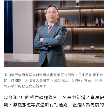
玉山銀行信用卡暨支付金融處處長張正志提到，玉山將影音平台
的「訂閱制」大膽導入金融業 ，成功推出「UP選」方案，開創
跨界融合的數位金融新商模 。
以今年7月的權益調整為例，名單中新增了喜鴻假
期、鳳凰旅遊等實體旅行社通路，正是因為先前的