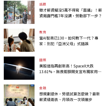
話題
徵才薪資擬沒5萬不得寫「面議」！薪
資揭露門檻7年沒調，勞動部下一步？
教育
當AI智商已130，如何教下一代？專
家：別犯「亞洲父母」式錯誤
國際
美股道指再創新高！SpaceX大跌
13.61%，無畏鉅額開支宣布獨家用輝
達
金融
想規劃退休，勞退試算怎麼做？最新
薪資級距表、月領改一次領撇步