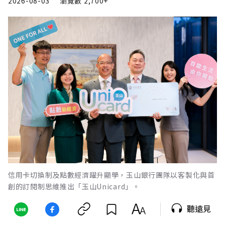
2026-08-03
瀏覽數
2,700+
信用卡切換制及點數經濟躍升顯學，玉山銀行團隊以客製化與首
創的訂閱制思維推出「玉山Unicard」。
聽遠見