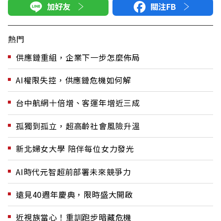
加好友
關注FB
熱門
供應鏈重組，企業下一步怎麼佈局
AI權限失控，供應鏈危機如何解
台中航網十倍增、客運年增近三成
孤獨到孤立，超高齡社會風險升溫
新北婦女大學 陪伴每位女力發光
AI時代元智超前部署未來競爭力
遠見40週年慶典，限時盛大開啟
近視族當心！重訓跑步暗藏危機