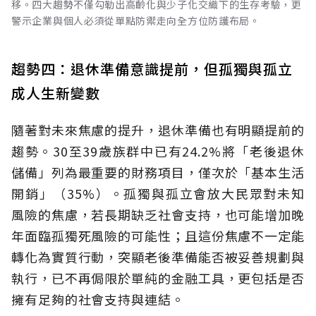
移。四大趨勢不僅勾勒出高齡化與少子化交織下的生存考驗，更
警示企業與個人必須從單點防禦走向全方位防護布局。
趨勢四：退休準備意識提前，但孤獨與孤立
成人生新變數
隨著對未來焦慮的提升，退休準備也有明顯提前的
趨勢。30至39歲族群中已有24.2%將「老後退休
儲備」列為最重要的財務項目，僅次於「基本生活
開銷」（35%）。孤獨與孤立會放大民眾對未知
風險的焦慮，若長期缺乏社會支持，也可能增加晚
年面臨孤獨死風險的可能性；且這份焦慮不一定能
轉化為實質行動，突顯老後準備能否被妥善規劃與
執行，已不再侷限於單純的金融工具，更包括是否
擁有足夠的社會支持與連結。