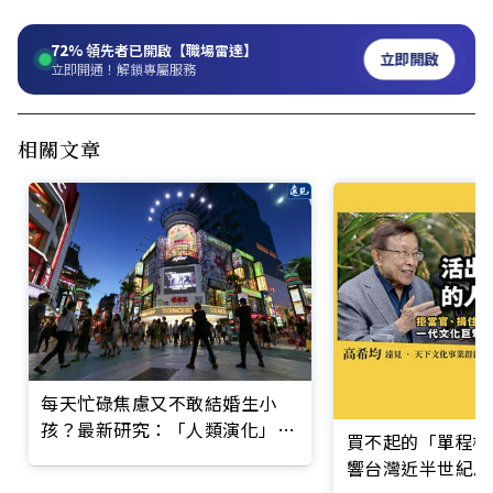
72%
領先者已開啟【職場雷達】
立即開啟
立即開通！解鎖專屬服務
相關文章
每天忙碌焦慮又不敢結婚生小
孩？最新研究：「人類演化」無
買不起的「單程機
法適應現代社會
響台灣近半世紀思