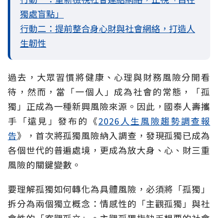
獨處盲點」
行動二：提前整合身心財與社會網絡，打造人
生韌性
過去，大眾習慣將健康、心理與財務風險分開看
待，然而，當「一個人」成為社會的常態，「孤
獨」正成為一種新興風險來源。因此，國泰人壽攜
手「遠見」發布的《
2026人生風險趨勢調查報
告
》，首次將孤獨風險納入調查，發現孤獨已成為
各個世代的普遍處境，更成為放大身、心、財三重
風險的關鍵變數。
要理解孤獨如何轉化為具體風險，必須將「孤獨」
拆分為兩個獨立概念：情感性的「主觀孤獨」與社
會性的「客觀孤立」。主觀孤獨指缺乏想要的社會