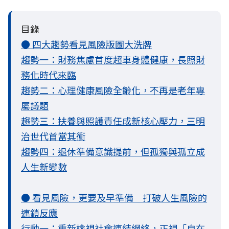
目錄
● 四大趨勢看見風險版圖大洗牌
趨勢一：財務焦慮首度超車身體健康，長照財
務化時代來臨
趨勢二：心理健康風險全齡化，不再是老年專
屬議題
趨勢三：扶養與照護責任成新核心壓力，三明
治世代首當其衝
趨勢四：退休準備意識提前，但孤獨與孤立成
人生新變數
● 看見風險，更要及早準備 打破人生風險的
連鎖反應
行動一：重新檢視社會連結網絡，正視「自在