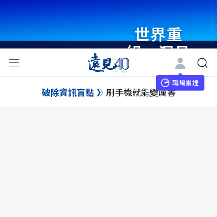
世界重
組・洞見
未來 與
世界領袖
職場雷達
破除資訊盲點
刷手機就能變厲害
同行