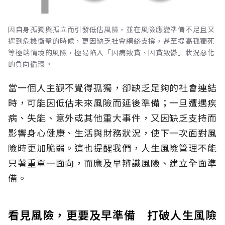
因自身孤獨與孤立而引發低估風險，並在風險應變準備不足且又
遇到危機衝擊的時候，更因缺乏社會網絡支撐，甚至提高孤獨死
等極端情境的風險，極易陷入「因病致貧、因貧致鬱」狀況惡化
的負向循環。
當一個人主觀不覺得孤獨，卻缺乏足夠的社會連結
時，可能因低估未來風險而延後準備；一旦遭遇疾
病、失能、意外或其他重大事件，又因缺乏支持而
影響身心健康、生活與財務狀況，使下一次面對風
險時更加脆弱。這也提醒我們，人生風險管理不能
只著重單一面向，而應及早辨識風險、建立全面準
備。
看見風險，更要及早準備 打破人生風險