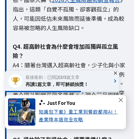
指出，這類「自覺不孤獨、卻客觀孤立」的
人，可能因低估未來風險而延後準備，成為較
容易被忽略的人生風險缺口。
Q4. 超高齡社會為什麼會增加孤獨與孤立風
險？
A4：隨著台灣邁入超高齡社會，少子化與小家
×
庭化導致家庭結構徹底改變，獨居與單身比例
最後衝刺：已閱讀2/3篇文章
大增，使個人原有的社會支持網絡逐漸縮小。
再讀1篇文章，即可解鎖抽獎！
當人際互動與外部支援減少，個人一旦面臨突
發的健康或財務危機，極易因缺乏社會網絡支
Just For You
撐，陷入「因病致貧、因貧致鬱」的負向循
知識包下載》重工業到餐飲都用AI！
產業降本增效全攻略
環，放大整體人生風險。