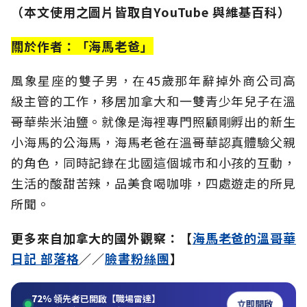
（本文使用之圖片皆取自YouTube 與維基百科）
關於作者：「海馬老爸」
風象星座的雙子男，在45歲那年辭掉外商公司高
級主管的工作，移居加拿大和一雙青少年兒子在溫
哥華柴米油鹽。就像是海裡專門照顧剛孵出的新生
小海馬的公海馬，海馬老爸在溫哥華認真體驗父親
的角色，同時記錄在北國這個城市和小孩的互動，
生活的酸甜苦辣，品美食喝咖啡，四處遊走的所見
所聞。
更多來自加拿大的國外觀察：【
海馬老爸的溫哥華
日記 部落格
／／
臉書粉絲團
】
72%
領先者已開啟【職場雷達】
立即開啟