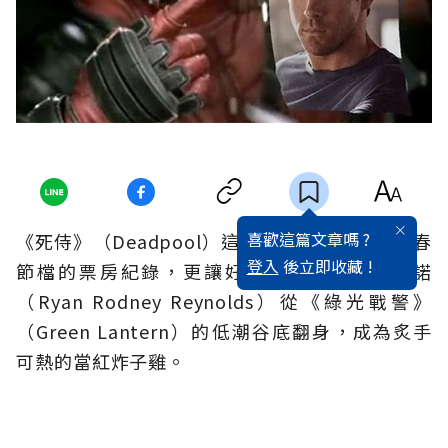
喜歡這篇文章嗎 ?
《死侍》（Deadpool）這部電影不但打破台灣春
登入
後立即收藏 !
節檔的票房紀錄，更讓好萊塢男星萊恩．萊諾
（Ryan Rodney Reynolds）從《綠光戰警》
（Green Lantern）的低潮谷底翻身，成為炙手
可熱的當紅炸子雞。