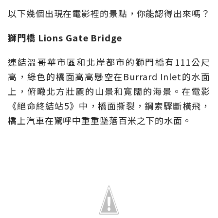
以下幾個出現在電影裡的景點，你能認得出來嗎？
獅門橋 Lions Gate Bridge
連結溫哥華市區和北岸都市的獅門橋有111公尺
高，綠色的橋面高高懸空在Burrard Inlet的水面
上，俯瞰北方壯麗的山景和寬闊的海景。在電影
《絕命終結站5》中，橋面撕裂，鋼索驟斷橫飛，
橋上汽車在驚呼中重重墜落百米之下的水面。