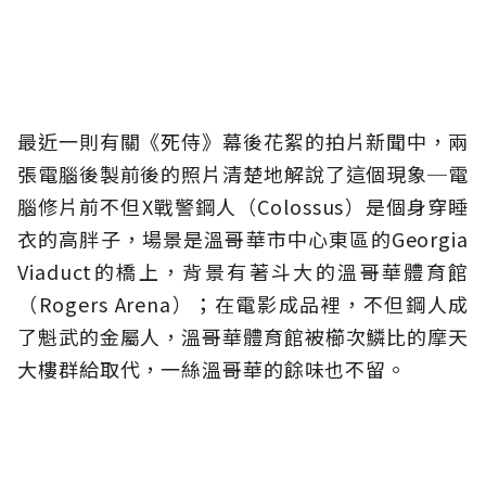
最近一則有關《死侍》幕後花絮的拍片新聞中，兩
張電腦後製前後的照片清楚地解說了這個現象─電
腦修片前不但X戰警鋼人（Colossus）是個身穿睡
衣的高胖子，場景是溫哥華市中心東區的Georgia
Viaduct的橋上，背景有著斗大的溫哥華體育館
（Rogers Arena）；在電影成品裡，不但鋼人成
了魁武的金屬人，溫哥華體育館被櫛次鱗比的摩天
大樓群給取代，一絲溫哥華的餘味也不留。