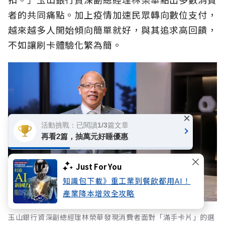
者的共同痛點。加上疫情加速民眾轉向數位支付，
越來越多人開始傾向簡單就好，與其追求高回饋，
不如讓刷卡體驗化繁為簡。
×
活動挑戰：已閱讀1/3篇文章
再看2篇，抽萬元好睡優惠
Just For You
知識包下載》重工業到餐飲都用AI！
產業降本增效全攻略
玉山銀行資深副總經理林榮華發現消費者面對「滿手卡片」的選