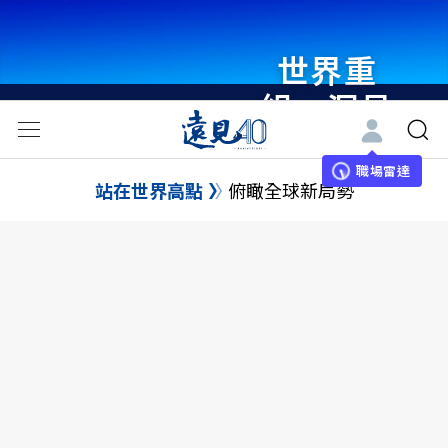
世界重
組・洞見
未來 與
世界領袖
職場雷達
站在世界高點
俯瞰全球新局勢
同行