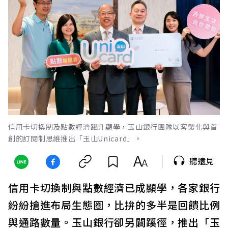
信用卡切換制及點數經濟躍升顯學，玉山銀行團隊以客製化與首
創的訂閱制思維推出「玉山Unicard」。
聽遠見
信用卡切換制與點數經濟已成顯學，各家銀行
紛紛搶進布局生態圈，比拚的多半是回饋比例
與通路數量。玉山銀行卻另闢蹊徑，推出「玉