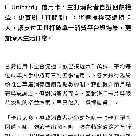
山Unicard」信用卡，主打消費者自選回饋權
益，更首創「訂閱制」，將選擇權交還持卡
人，讓支付工具打破單一消費平台與場景，更
加深入生活日常。
台灣信用卡全台流通卡數已接近六千萬張，平均每
位成年人手中持有三到五張信用卡。各大銀行雖紛
紛推出專屬消費回饋及點數機制，藉此提升用戶黏
著與忠誠度，但對消費者而言，面對滿手卡片與眼
花撩亂的權益方案，早已陷入「選擇疲勞」。
「卡片太多，導致消費者必須熟記哪一張卡有現金
回饋、哪一張適合出國、哪一張在特定通路才有折
扣。」玉山銀行資深副總經理林榮華點出多數消費