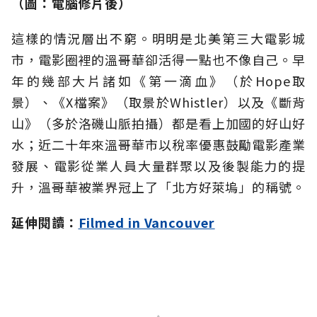
（
圖：
電腦修片後）
這樣的情況層出不窮。明明是北美第三大電影城
市，電影圈裡的溫哥華卻活得一點也不像自己。早
年的幾部大片諸如《第一滴血》（於Hope取
景）、《X檔案》（取景於Whistler）以及《斷背
山》（多於洛磯山脈拍攝）都是看上加國的好山好
水；近二十年來溫哥華市以稅率優惠鼓勵電影產業
發展、電影從業人員大量群聚以及後製能力的提
升，溫哥華被業界冠上了「北方好萊塢」的稱號。
延伸閱讀：
Filmed in Vancouver