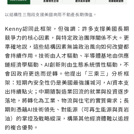
以結構性三階段支援美國商用不動產長期價值。
Kenny認同此框架，但強調：許多支撐美國長期
競爭力的核心因素，與特定政治團隊關係不大。更
準確地說，這些結構因素無論政治風向如何改變都
會持續作用。技術由人才驅動、半導體基地由供應
鏈經濟學驅動、AI創新則由生態系統慣性驅動，不
會因政府更迭而逆轉。他提出「三乘三」分析框
架：短期內安全性仍是美國最強護城河，AI資本支
出持續點火；中期隨製造業回流的就業與投資逐步
落地，將轉化為工業、物流與住宅的實質需求；長
期則憑藉AI技術領先、對能源（可再生能源與頁岩
油）的掌控及戰略縱深，構築其他經濟體難以追趕
的複合優勢。