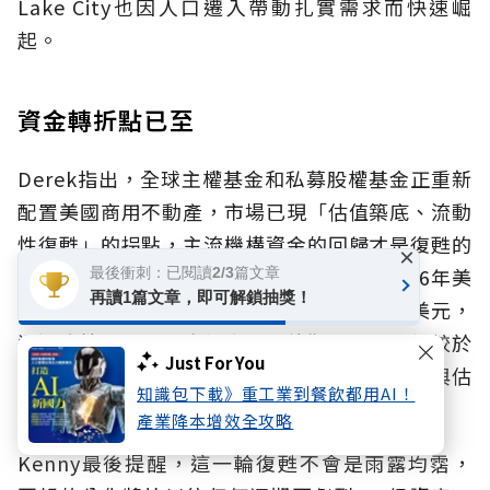
Lake City也因人口遷入帶動扎實需求而快速崛
起。
資金轉折點已至
Derek指出，全球主權基金和私募股權基金正重新
配置美國商用不動產，市場已現「估值築底、流動
性復甦」的拐點，主流機構資金的回歸才是復甦的
×
主動能。數據佐證了此判斷：CBRE預測2026年美
最後衝刺：已閱讀2/3篇文章
再讀1篇文章，即可解鎖抽獎！
國商用不動產交易量將年增16%至5,620億美元，
逼近疫情前均值。摩根大通與德勤也強調，相較於
Just For You
股票和信用債券，當前商用不動產的風險溢價與估
知識包下載》重工業到餐飲都用AI！
值正處於十年低位。
產業降本增效全攻略
Kenny最後提醒，這一輪復甦不會是雨露均霑，