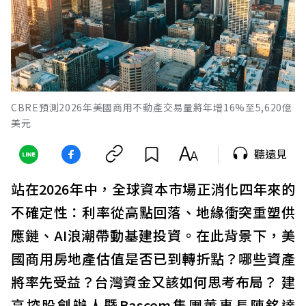
CBRE預測2026年美國商用不動產交易量將年增16%至5,620億
美元
聽遠見
站在2026年中，全球資本市場正消化四年來的
不確定性：利率從高點回落、地緣衝突重塑供
應鏈、AI浪潮帶動基建投資。在此背景下，美
國商用房地產估值是否已到轉折點？哪些資產
將率先受益？台灣資金又該如何思考布局？ 建
高控股創辦人暨Bascom集團董事長陳銘達