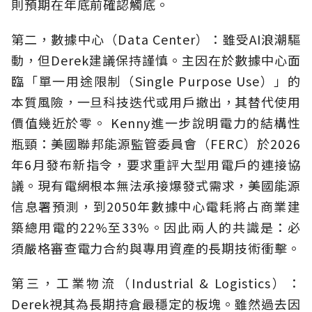
則預期在年底前確認觸底。
第二，數據中心（Data Center）：雖受AI浪潮驅
動，但Derek建議保持謹慎。主因在於數據中心面
臨「單一用途限制（Single Purpose Use）」的
本質風險，一旦科技迭代或用戶撤出，其替代使用
價值幾近於零。 Kenny進一步說明電力的結構性
瓶頸：美國聯邦能源監管委員會（FERC）於2026
年6月發布新指令，要求重評大型用電戶的連接協
議。現有電網根本無法承接爆發式需求，美國能源
信息署預測，到2050年數據中心電耗將占商業建
築總用電的22%至33%。因此兩人的共識是：必
須嚴格審查電力合約與專用資產的長期技術衝擊。
第三，工業物流（Industrial & Logistics）：
Derek視其為長期持倉最穩定的板塊。雖然過去因