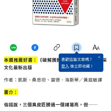
喜歡這篇文章嗎 ?
本週推薦好書：
《破解團體迷思》／2015年三采
登入
後立即收藏 !
文化最新出版
作者：凱斯．桑思坦、雷德．海斯蒂／黃庭敏譯
書介：
俗話說，三個臭皮匠勝過一個諸葛亮，但──