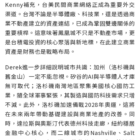
Kenny補充，台美民間商業網絡正成為重要外交
渠道。台灣不論是半導體廠、科技業，還是透過商
業不動產建立的資產連結，已成為鞏固雙邊關係的
重要槓桿。這意味著鳳凰城不只是不動產市場，更
是台積電投資的核心聚落與新地標，在此建立商業
資產是財務也是戰略布局。
Derek進一步詳細說明城市共識：加州（洛杉磯與
舊金山）一定不能忽視。矽谷的AI與半導體人才庫
無可取代；洛杉磯南灣地區聚集美國核心國防工
業，隨全球軍事緊張，其製造與國防科技需求只增
不減。此外，洛杉磯加速備戰2028年奧運，這將
在未來兩年帶動基礎建設與商業地產的改善。同
時，達拉斯與奧斯汀代表德州科技走廊，紐約穩居
金融中心核心，而二線城市的Nashville、Salt