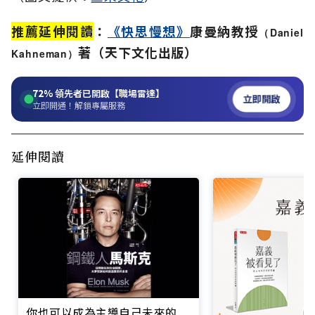
推薦延伸閱讀
：
《快思慢想》
康曼納
教授
（Daniel
著
（天下文化出版）
Kahneman）
72%
領先者已開啟【職場雷達】
立即開啟
立即開通！解鎖專屬服務
延伸閱讀
你也可以成為主導自己未來的