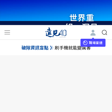
世界重
組・洞見
未來 與
世界領袖
職場雷達
破除資訊盲點
刷手機就能變厲害
同行