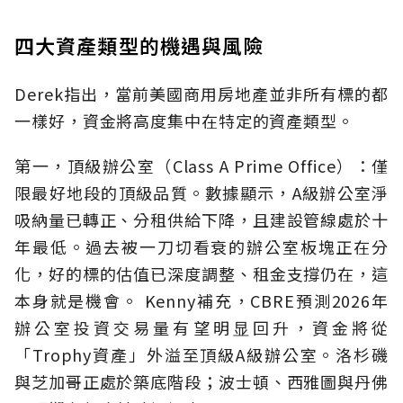
四大資產類型的機遇與風險
Derek指出，當前美國商用房地產並非所有標的都
一樣好，資金將高度集中在特定的資產類型。
第一，頂級辦公室（Class A Prime Office）：僅
限最好地段的頂級品質。數據顯示，A級辦公室淨
吸納量已轉正、分租供給下降，且建設管線處於十
年最低。過去被一刀切看衰的辦公室板塊正在分
化，好的標的估值已深度調整、租金支撐仍在，這
本身就是機會。 Kenny補充，CBRE預測2026年
辦公室投資交易量有望明显回升，資金將從
「Trophy資產」外溢至頂級A級辦公室。洛杉磯
與芝加哥正處於築底階段；波士頓、西雅圖與丹佛