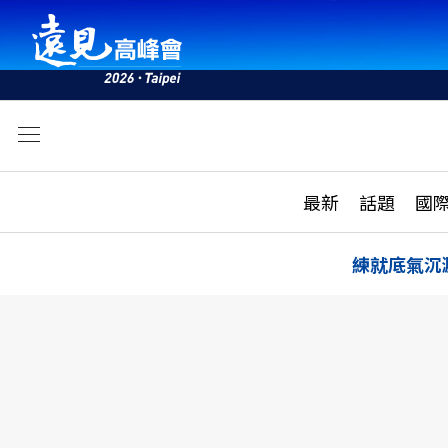
文
最新
最新
話題
國
雜誌目錄
活動
話題
AI
練就底氣沉
學堂
專題報導
科技
教育
遠見ON AIR
影音
合作