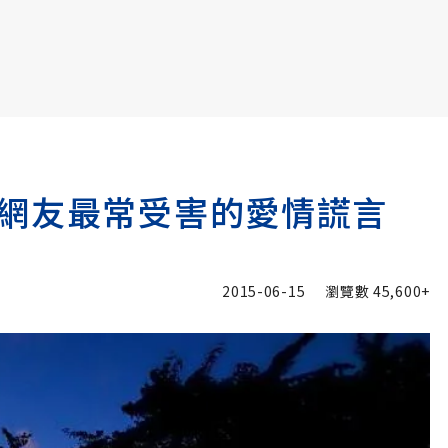
書6選3 特價 3,980 元
網友最常受害的愛情謊言
2015-06-15
瀏覽數
45,600+
追蹤