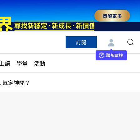
瞭解更多
訂閱
特色頻道
訂閱
見線上讀
ESG遠見
職場雷達
上讀
學堂
活動
多訂閱方案
城市學
刊購買
健康遠見
人氣定神閒？
子報訂閱
華人精英論壇
享知識包
領導影響力學院