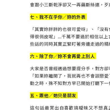
會跟小三斷乾淨卻又一再藕斷絲連，歹
七、我不在乎你／妳的外表
「其實妳胖胖的也很可愛呀」、「沒有
得很俏皮呢」...千萬不要過於相信以
些話的同時其實正緊盯著旁邊走過的精
六、除了你／妳不會再愛上別人
大家是否曾經遇過想要提分手，對方卻
「如果妳離開了，我就再也不會談戀愛
動之時，殊不知對方早已開始打聽下一個
五、跟他／她只是朋友
這句話最常出自喜歡搞曖昧又不想真