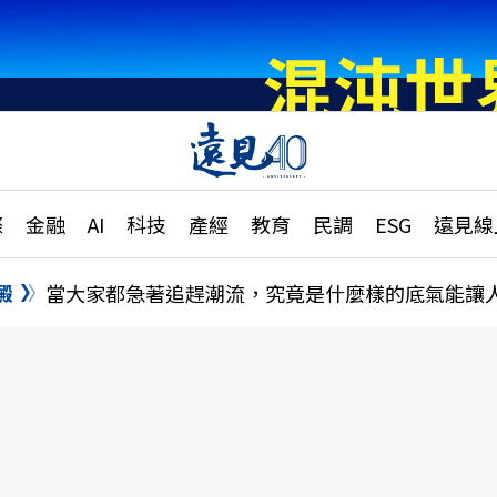
章
特輯
文章
大學升學、職涯攻略
遠
際
金融
AI
科技
產經
教育
民調
ESG
遠見線
國際
更
縣市施政調查全解析
金融
單
民調
澱
當大家都急著追趕潮流，究竟是什麼樣的底氣能讓
產經
電
好享生活
獨
專欄