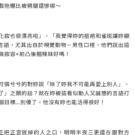
戲拖棚比被劈腿還慘哪～
化妝也很漂亮啦」、「我覺得妳的痘疤和雀斑讓妳顯
上言語，尤其出自於視覺動物－男性口裡，他們說出這
緻妝容+前凸後翹辣妹好嗎！
可憐兮兮的對妳說「除了妳我不可能再愛上別人」、
了」之類的話？就在妳被這看似動人又誠懇的言語打
目標...別傻了，他沒有妳也能活得很好！
正把正宮放掉的人之口，明明半夜三更還在跟對方