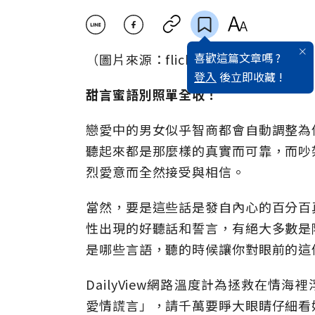
喜歡這篇文章嗎 ?
（圖片來源：flick nattu）
登入
後立即收藏 !
甜言蜜語別照單全收！
戀愛中的男女似乎智商都會自動調整為
聽起來都是那麼樣的真實而可靠，而吵
烈愛意而全然接受與相信。
當然，要是這些話是發自內心的百分百
性出現的好聽話和誓言，有絕大多數是
是哪些言語，聽的時候讓你對眼前的這
DailyView網路溫度計為拯救在
愛情謊言」，請千萬要睜大眼睛仔細看