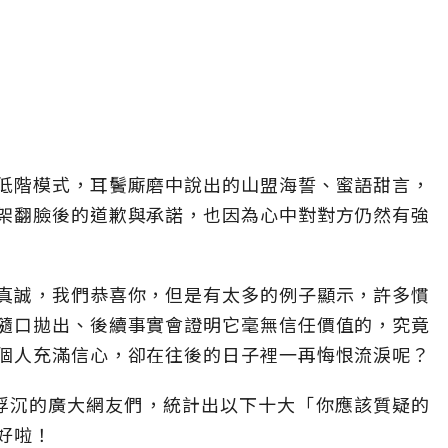
低階模式，耳鬢廝磨中說出的山盟海誓、蜜語甜言，
架翻臉後的道歉與承諾，也因為心中對對方仍然有強
真誠，我們恭喜你，但是有太多的例子顯示，許多慣
隨口拋出、後續事實會證明它毫無信任價值的，究竟
個人充滿信心，卻在往後的日子裡一再悔恨流淚呢？
情海裡浮沉的廣大網友們，統計出以下十大「你應該質疑的
好啦！