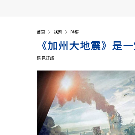
【遠見40週年慶】訂《遠見》贈實用家電3選1+暢銷好
首頁
話題
時事
《加州大地震》是一
遠見好讀
加入追蹤
遠見好讀