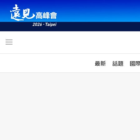
文
最新
最新
話題
國
雜誌目錄
活動
話題
AI
學堂
專題報導
科技
教育
遠見ON AIR
影音
合作