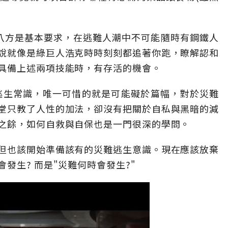
八方是基本要求，在逃難人潮中不可能隨時有鋼鐵人
說就像是綠巨人浩克時時刻刻都追著你跑，瞭解認和
具備上述兩項技能時，有存活的機會。
逃生常識，唯一可惜的就是可能礙於篇幅，對於災難
堂只教了人性的加法，卻沒有把關於自私與黑暗的減
之餘，如何自救與自保也是一門很深的學問。
但也該開始準備該有的災難逃生意識。現在應該放棄
發生? 而是"災難何時會發生?"