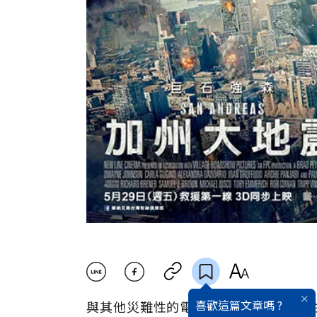
喜歡這篇文章嗎 ?
與其他災難性的電影相比，巨石強森所