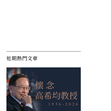
近期熱門文章
臺北的淨
單身族崛起 家庭理財不能
職
只靠下一代 遠見雜誌攜手
性
中信銀行發布《2026家庭
友
理財暨家庭型態大調查》