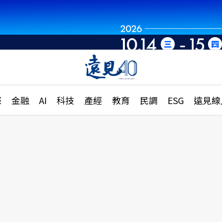
章
特輯
文章
大學升學、職涯攻略
遠
際
金融
AI
科技
產經
教育
民調
ESG
遠見線
國際
更
縣市施政調查全解析
金融
單
民調
產經
電
好享生活
獨
專欄