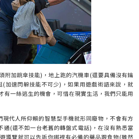
須附加跳傘技能)，地上跑的汽機車(還要具備沒有鑰
艇(加速閃躲技能不可少)，如果用遊戲術語來說，就
才有一絲逃生的機會，可惜在現實生活，我們只能用
們現代人所仰賴的智慧型手機就形同廢物，不會有方
也打不通(還不如一台老舊的轉盤式電話)，在沒有熟悉當
遊導覽就可以告訴你哪裡有必備的藥品跟食物(雖然