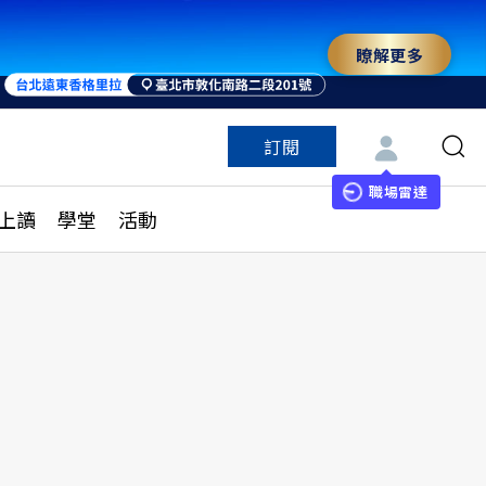
瞭解更多
訂閱
特色頻道
訂閱
見線上讀
ESG遠見
職場雷達
上讀
學堂
活動
多訂閱方案
城市學
刊購買
健康遠見
子報訂閱
華人精英論壇
享知識包
領導影響力學院