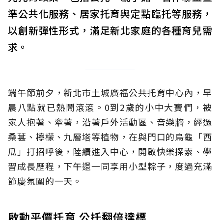
準公共化服務、居家托育與定點臨托等服務，
以創新彈性形式，滿足新北家庭的各種育兒需
求。
端午節前夕，新北市土城廣福公共托育中心內，早
晨八點就已熱鬧滾滾。0到2歲的小中大寶們，被
家人抱著、牽著，沿著戶外活動區、音樂牆，經過
桑葚、檸檬、九層塔等植物，在與門口的烏龜「西
瓜」打招呼後，陸續進入中心，開啟快樂探索、學
習成長歷程，下午還一同享用小型粽子，度過充滿
節慶氛圍的一天。
啟動平價托育 公托翻倍達標