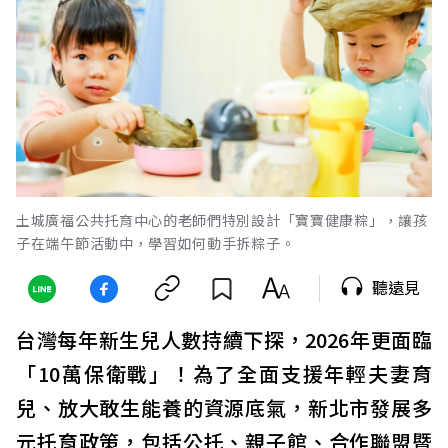
土城廣福公共托育中心的老師們特別設計「寶寶健康粽」，讓孩
子在端午節活動中，學習如何動手拆粽子。
聽遠見
台灣每年新生兒人數持續下探，2026年更面臨
「10萬保衛戰」！為了全面支援年輕夫妻育
兒、放大敢生能養的資源底氣，新北市發展多
元托育政策，包括公托、親子館、合作聯盟暨