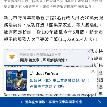
土城廣福公托親子館為孩子們設計不同的季度主題活動，依照節
慶與生活情境引導學習，讓孩子在遊戲與體驗中探索世界。
新北市府每年補助親子館2名行政人員及20萬元服
務活動費，成功打造「熊果家家酒」等人氣活動，
擁有固定粉絲，從100年截至今年5月間，新北市
親子館服務人次已突破千萬(11,029,554人次)！
新北市政府公共托嬰中心結合多元托育與育兒支持
×
最後衝刺：已閱讀2/3篇文章
服務，更延伸完善的家庭托育資源。新北市設置
再讀1篇文章，即可解鎖抽獎！
13個居家托育服務中心，提供保母媒合與就近托
育選擇，並推動定點臨時托育服務，協助家長因應
Just For You
彈性與突發照顧需求。同時提供免費到府育兒指
知識包下載》重工業到餐飲都用AI！
導，由專業育兒達人示範照護技巧，提升新手家長
產業降本增效全攻略
實作能力與親子互動。此外，「新北育兒App」整
合媒合、托育申請、成長紀錄與疫苗提醒等功能，
40 週年盛大開啟！享限定優惠與獨家好禮