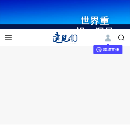
世界重
組・洞見
未來 與
世界領袖
職場雷達
同行