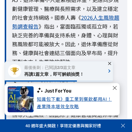
劃健康管理、醫療與長照需求，以及建立穩定
的社會支持網絡。國泰人壽《
2026人生風險趨
勢調查報告
》指出，當面臨孤獨或孤立時，若
缺乏完善的準備與支持系統，身體、心理與財
務風險都可能被放大。因此，退休準備應從財
務、健康與社會連結三個面向及早布局，提升
面對未來人生風險的韌性。
×
最後衝刺：已閱讀2/3篇文章
再讀1篇文章，即可解鎖抽獎！
Q6. 孤獨真的會影響健康嗎？
A6：會，長期孤獨可能影響心理健康，也可能
Just For You
進一步影響身體健康與生活品質。孤獨與孤立
知識包下載》重工業到餐飲都用AI！
不只是情感問題，更可能放大身體、心理與財
產業降本增效全攻略
務等人生風險，因此除了健康管理與退休準備
外，建立穩定的社會支持網絡，也是降低風險
40 週年盛大開啟！享限定優惠與獨家好禮