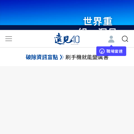
世界重
組・洞見
未來 與
世界領袖
職場雷達
破除資訊盲點
刷手機就能變厲害
同行