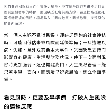
因自身孤獨與孤立而引發低估風險，並在風險應變準備不足且又
遇到危機衝擊的時候，更因缺乏社會網絡支撐，甚至提高孤獨死
等極端情境的風險，極易陷入「因病致貧、因貧致鬱」狀況惡化
的負向循環。
當一個人主觀不覺得孤獨，卻缺乏足夠的社會連結
時，可能因低估未來風險而延後準備；一旦遭遇疾
病、失能、意外或其他重大事件，又因缺乏支持而
影響身心健康、生活與財務狀況，使下一次面對風
險時更加脆弱。這也提醒我們，人生風險管理不能
只著重單一面向，而應及早辨識風險、建立全面準
備。
看見風險，更要及早準備 打破人生風險
的連鎖反應