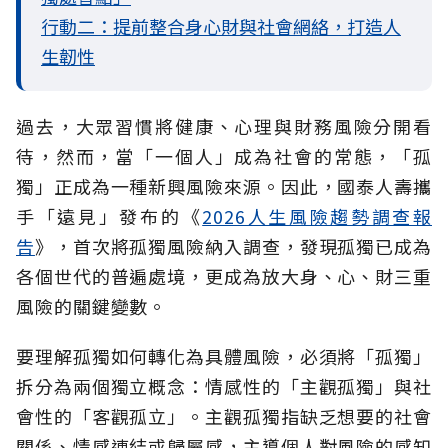
行動二：提前整合身心財與社會網絡，打造人
生韌性
過去，大眾習慣將健康、心理與財務風險分開看
待，然而，當「一個人」成為社會的常態，「孤
獨」正成為一種新興風險來源。因此，國泰人壽攜
手「遠見」發布的《
2026人生風險趨勢調查報
告
》，首次將孤獨風險納入調查，發現孤獨已成為
各個世代的普遍處境，更成為放大身、心、財三重
風險的關鍵變數。
要理解孤獨如何轉化為具體風險，必須將「孤獨」
拆分為兩個獨立概念：情感性的「主觀孤獨」與社
會性的「客觀孤立」。主觀孤獨指缺乏想要的社會
關係、情感連結或歸屬感，主導個人對風險的感知