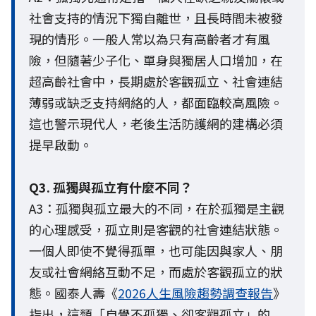
社會支持的情況下獨自離世，且長時間未被發
現的情形。一般人常以為只有高齡者才有風
險，但隨著少子化、單身與獨居人口增加，在
超高齡社會中，長期處於客觀孤立、社會連結
薄弱或缺乏支持網絡的人，都面臨較高風險。
這也警示現代人，老後生活防護網的建構必須
提早啟動。
Q3. 孤獨與孤立有什麼不同？
A3：孤獨與孤立最大的不同，在於孤獨是主觀
的心理感受，孤立則是客觀的社會連結狀態。
一個人即使不覺得孤單，也可能因與家人、朋
友或社會網絡互動不足，而處於客觀孤立的狀
態。國泰人壽《
2026人生風險趨勢調查報告
》
指出，這類「自覺不孤獨、卻客觀孤立」的