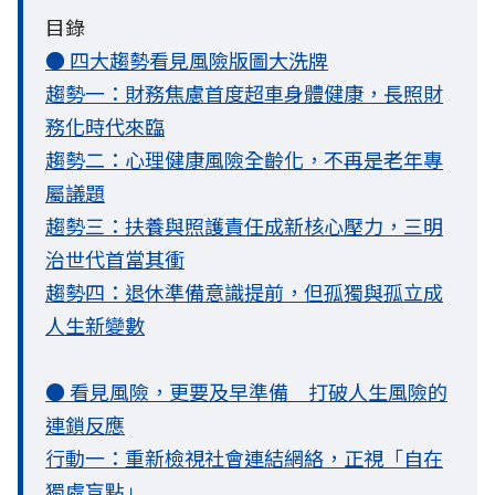
目錄
● 四大趨勢看見風險版圖大洗牌
趨勢一：財務焦慮首度超車身體健康，長照財
務化時代來臨
趨勢二：心理健康風險全齡化，不再是老年專
屬議題
趨勢三：扶養與照護責任成新核心壓力，三明
治世代首當其衝
趨勢四：退休準備意識提前，但孤獨與孤立成
人生新變數
● 看見風險，更要及早準備 打破人生風險的
連鎖反應
行動一：重新檢視社會連結網絡，正視「自在
獨處盲點」