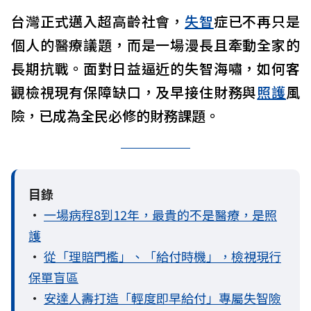
台灣正式邁入超高齡社會，
失智
症已不再只是
個人的醫療議題，而是一場漫長且牽動全家的
長期抗戰。面對日益逼近的失智海嘯，如何客
觀檢視現有保障缺口，及早接住財務與
照護
風
險，已成為全民必修的財務課題。
目錄
•
一場病程8到12年，最貴的不是醫療，是照
護
•
從「理賠門檻」、「給付時機」，檢視現行
保單盲區
•
安達人壽打造「輕度即早給付」專屬失智險