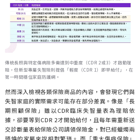
傳統長照與特定傷病險多需達到中重度（CDR 2或3）才啟動理
賠，但新型專屬失智險則提倡「輕度（CDR 1）即早給付」，在
第一時間穩住家庭防護網。
然而深入檢視各類保險商品的內容，會發現它們與
失智家庭的實際需求可能存在部分差異。像是「長
期照顧保險」雖以CDR臨床失智量表為理賠依
據，卻要等到CDR 2才開始給付，且每年需重新送
交診斷量表給保險公司請領保險金，對已經蠟燭兩
頭燒的家屬來說相對繁瑣。
而「重大傷病保險」