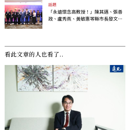
話題
「永遠懷念高教授！」陳其邁、張善
政、盧秀燕、黃敏惠等縣市長發文弔
唁高希均
看此文章的人也看了..