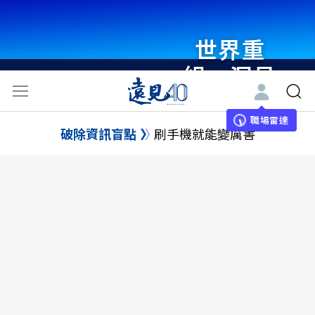
世界重
組・洞見
未來 與
世界領袖
職場雷達
破除資訊盲點
刷手機就能變厲害
同行