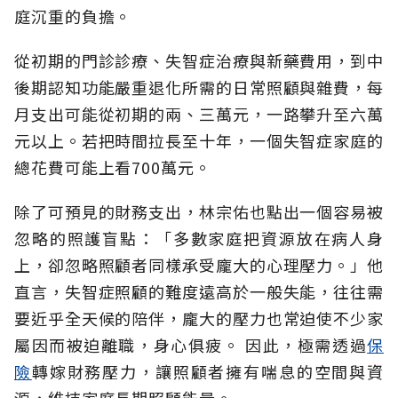
庭沉重的負擔。
從初期的門診診療、失智症治療與新藥費用，到中
後期認知功能嚴重退化所需的日常照顧與雜費，每
月支出可能從初期的兩、三萬元，一路攀升至六萬
元以上。若把時間拉長至十年，一個失智症家庭的
總花費可能上看700萬元。
除了可預見的財務支出，林宗佑也點出一個容易被
忽略的照護盲點：「多數家庭把資源放在病人身
上，卻忽略照顧者同樣承受龐大的心理壓力。」他
直言，失智症照顧的難度遠高於一般失能，往往需
要近乎全天候的陪伴，龐大的壓力也常迫使不少家
屬因而被迫離職，身心俱疲。
因此，極需透過
保
險
轉嫁財務壓力，讓照顧者擁有喘息的空間與資
源，維持家庭長期照顧能量。