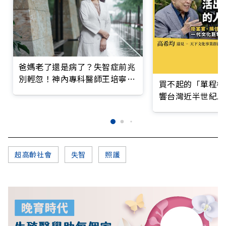
爸媽老了還是病了？失智症前兆
別輕忽！神內專科醫師王培寧呼
買不起的「單程機
籲把握大腦黃金期
響台灣近半世紀思
超高齡社會
失智
照護