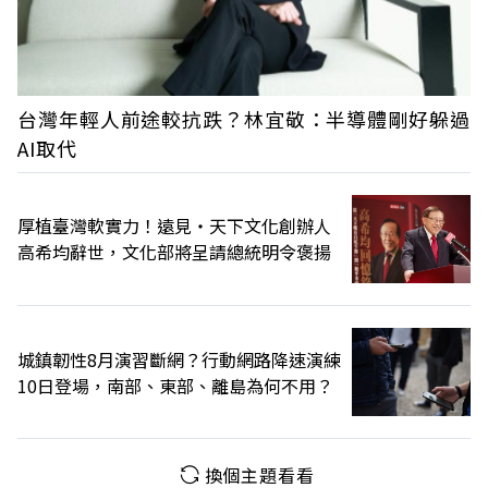
台灣年輕人前途較抗跌？林宜敬：半導體剛好躲過
AI取代
厚植臺灣軟實力！遠見‧天下文化創辦人
高希均辭世，文化部將呈請總統明令褒揚
城鎮韌性8月演習斷網？行動網路降速演練
10日登場，南部、東部、離島為何不用？
換個主題看看