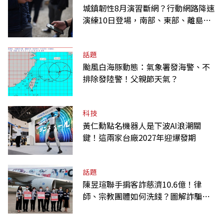
城鎮韌性8月演習斷網？行動網路降速
演練10日登場，南部、東部、離島為
何不用？
話題
颱風白海豚動態：氣象署發海警、不
排除發陸警！父親節天氣？
科技
黃仁勳點名機器人是下波AI浪潮關
鍵！這兩家台廠2027年迎爆發期
話題
陳昱瑄聯手掮客詐慈濟10.6億！律
師、宗教團體如何洗錢？圖解詐騙關
係網