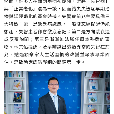
然而，許多人在面對疾病初期時，常將「失智症」
與「正常老化」混為一談，因而錯失失智症早期治
療與延緩退化的黃金時機。失智症前兆主要具備三
大特徵：第一是缺乏病識感，一般健忘經提醒仍能
想起，失智患者卻會徹底忘記；第二是方向感衰退
或反覆詢問；第三是漸漸無法勝任原本熟悉的事
物。林宗佑提醒，及早辨識出這類異常的失智症前
兆，透過觀察家人生活習慣的改變並尋求專業評
估，是啟動家庭防護網的關鍵第一步。