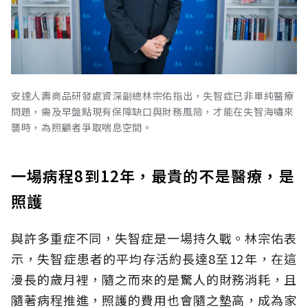
安達人壽商品研發處資深副總林宗佑指出，失智症已非單純醫療
問題，需及早盤點現有保障缺口與財務風險，才能在失智海嘯來
襲時，為照顧者爭取喘息空間。
一場病程8到12年，最貴的不是醫療，是
照護
與許多重症不同，失智症是一場持久戰。林宗佑表
示，失智症患者的平均存活約長達8至12年，在這
漫長的歲月裡，隨之而來的是驚人的財務消耗，且
隨著病程推進，照護的費用也會隨之墊高，成為家