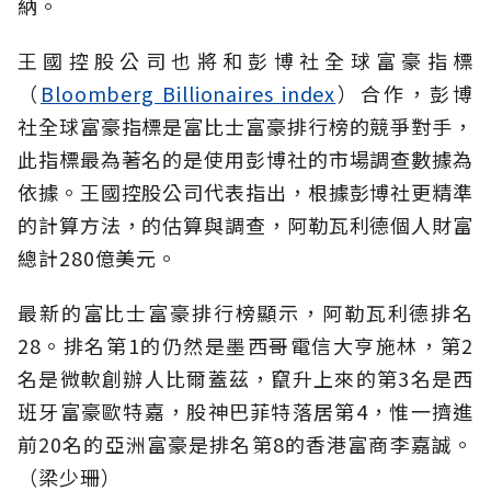
納。
王國控股公司也將和彭博社全球富豪指標
（
Bloomberg Billionaires index
）合作，彭博
社全球富豪指標是富比士富豪排行榜的競爭對手，
此指標最為著名的是使用彭博社的市場調查數據為
依據。王國控股公司代表指出，根據彭博社更精準
的計算方法，的估算與調查，阿勒瓦利德個人財富
總計280億美元。
最新的富比士富豪排行榜顯示，阿勒瓦利德排名
28。排名第1的仍然是墨西哥電信大亨施林，第2
名是微軟創辦人比爾蓋茲，竄升上來的第3名是西
班牙富豪歐特嘉，股神巴菲特落居第4，惟一擠進
前20名的亞洲富豪是排名第8的香港富商李嘉誠。
（梁少珊）