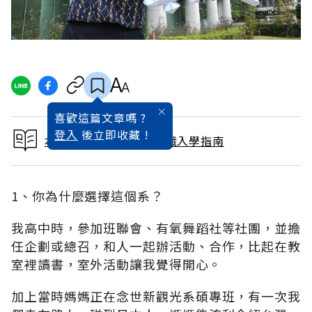
喜歡這篇文章嗎 ?
登入
後立即收藏 !
本文出自2017大學暨技職入學指南
1、你為什麼選擇這個系？
我高中時，參加班聯會、有氧舞蹈社等社團，並擔
任企劃或總召，和人一起辦活動、合作，比起在教
室裡讀書，室外活動讓我覺得開心。
加上當時媽媽正在念世新觀光系碩專班，有一次我