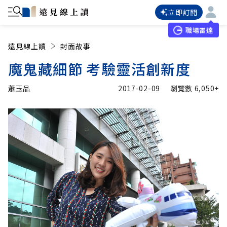
立即訂閱
職場雷達
遠見線上讀
封面故事
魔鬼藏細節 考驗靈活創新度
蕭玉品
2017-02-09
瀏覽數
6,050+
加入追蹤
蕭玉品