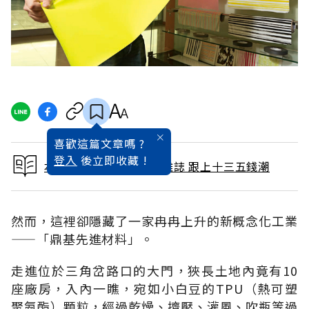
喜歡這篇文章嗎 ?
登入
後立即收藏 !
本文出自 2016 / 2月號雜誌 跟上十三五錢潮
然而，這裡卻隱藏了一家冉冉上升的新概念化工業
——「鼎基先進材料」。
走進位於三角岔路口的大門，狹長土地內竟有10
座廠房，入內一瞧，宛如小白豆的TPU（熱可塑
聚氨酯）顆粒，經過乾燥、擠壓、灌風、吹瓶等過