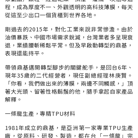
程，成為厚度不一、外觀透明的高科技薄膜，每天
從這至少出口一個貨櫃到世界各地。
剛過去的2015年，對化工業來說非常慘澹。由於
油價暴跌、中國市場需求銳減，台灣業者多呈現衰
退，業績腰斬稀鬆平常。但及早啟動轉型的鼎基，
表現還能持平。
帶領鼎基邁開轉型腳步的關鍵舵手，是回台6年、
現年35歲的二代經營者，現任副總經理林庚賢。
「你看，我們做出來的薄膜，兩邊不同觸感，」頂
著大光頭、留著性格鬍鬚的他，隨手拿起自家產品
解釋。
一條龍生產，專精TPU材料
1981年成立的鼎基，是亞洲第一家專業TPU生產
廠，從原料、研發、製造，都在台「一條龍」完