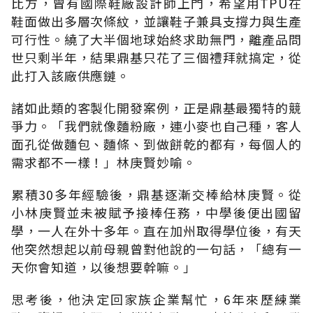
比方，曾有國際鞋廠設計師上門，希望用TPU在
鞋面做出多層次條紋，並讓鞋子兼具支撐力與生產
可行性。繞了大半個地球始終求助無門，離產品問
世只剩半年，結果鼎基只花了三個禮拜就搞定，從
此打入該廠供應鏈。
諸如此類的客製化開發案例，正是鼎基最獨特的競
爭力。「我們就像麵粉廠，連小麥也自己種，客人
面孔從做麵包、麵條、到做餅乾的都有，每個人的
需求都不一樣！」林庚賢妙喻。
累積30多年經驗後，鼎基逐漸交棒給林庚賢。從
小林庚賢並未被賦予接棒任務，中學後便出國留
學，一人在外十多年。直在加州取得學位後，有天
他突然想起以前母親曾對他說的一句話，「總有一
天你會知道，以後想要幹嘛。」
思考後，他決定回家族企業幫忙，6年來歷練業