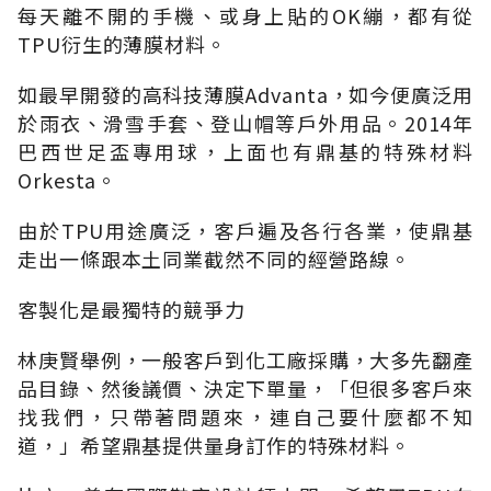
每天離不開的手機、或身上貼的OK繃，都有從
TPU衍生的薄膜材料。
如最早開發的高科技薄膜Advanta，如今便廣泛用
於雨衣、滑雪手套、登山帽等戶外用品。2014年
巴西世足盃專用球，上面也有鼎基的特殊材料
Orkesta。
由於TPU用途廣泛，客戶遍及各行各業，使鼎基
走出一條跟本土同業截然不同的經營路線。
客製化是最獨特的競爭力
林庚賢舉例，一般客戶到化工廠採購，大多先翻產
品目錄、然後議價、決定下單量，「但很多客戶來
找我們，只帶著問題來，連自己要什麼都不知
道，」希望鼎基提供量身訂作的特殊材料。