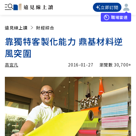
立即訂閱
職場雷達
遠見線上讀
財經綜合
靠獨特客製化能力 鼎基材料逆
風突圍
高宜凡
2016-01-27
瀏覽數
30,700+
加入追蹤
高宜凡