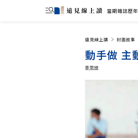
當期雜誌
歷
遠見線上讀
封面故事
動手做 主
季常棣
季常棣