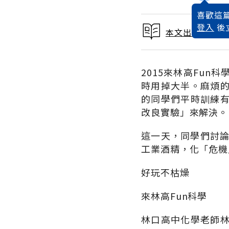
喜歡這篇
登入
後
本文出自教育好
2015來林高Fu
時用掉大半。麻煩
的同學們平時訓練
改良實驗」來解決。
這一天，同學們討論
工業酒精，化「危機
好玩不枯燥
來林高Fun科學
林口高中化學老師