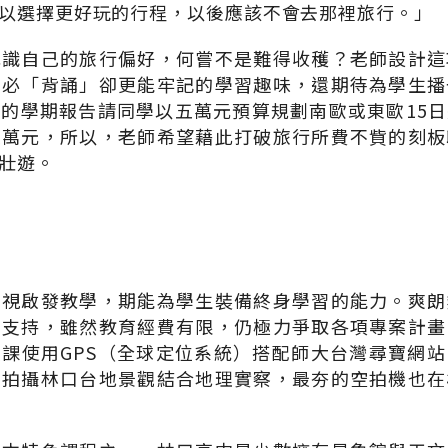
以選擇更好玩的行程，以後應該不會去那裡旅行。」
認識自己的旅行偏好，何嘗不是難得收穫？老師設計這
不必「背誦」卻更能牢記的學習趣味，還期待為學生播
的學期報告請同學以五萬元預算規劃南歐或東歐15
五萬元，所以，老師希望藉此打破旅行所費不貲的刻板
壯遊。
重視啟發教學，期能為學生裝備終身學習的能力。爽朗
力支持，雖然教育經費有限，仍極力爭取各項專案計畫
課使用GPS（全球定位系統）搭配師大台灣尋寶網
了拍攝林口台地景觀結合地理實察，最夯的空拍機也在