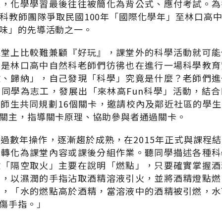
通，化學學習最後往往被簡化為背公式、應付考試。為
科教師團隊爭取民國100年「國際化學年」至林口高
味」的先導活動之一。
課堂上比較難兼顧『好玩』，課堂外的科學活動就可能
但是林口高中自然科老師們彷彿也在進行一場科學教育
驗、歸納」，自己發現「科學」究竟是什麼？老師們進
同學為志工，發展出「來林高Fun科學」活動，結
師生共同規劃16個關卡，邀請校內及鄰近社區的學
關主，指導關卡原理、協助參與者通過關卡。
過數年操作，逐漸趨於成熟，在2015年正式與課程
，轉化為課堂內容或課後分組作業。聽同學描述各種科
驗「隔空取火」主要在說明「燃點」，只要確實掌握酒
下，以濕潤的手指沾取酒精溶液引火，並將酒精燈點燃
點，「水的燃點高於酒精，當溶液中的酒精被引燃，水
傷手指。」