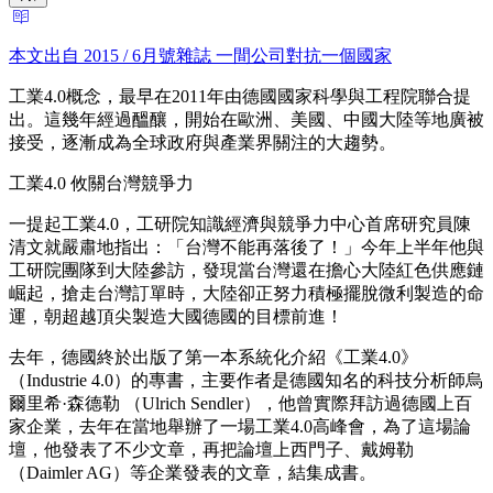
本文出自 2015 / 6月號雜誌 一間公司對抗一個國家
工業4.0概念，最早在2011年由德國國家科學與工程院聯合提
出。這幾年經過醞釀，開始在歐洲、美國、中國大陸等地廣被
接受，逐漸成為全球政府與產業界關注的大趨勢。
工業4.0 攸關台灣競爭力
一提起工業4.0，工研院知識經濟與競爭力中心首席研究員陳
清文就嚴肅地指出：「台灣不能再落後了！」今年上半年他與
工研院團隊到大陸參訪，發現當台灣還在擔心大陸紅色供應鏈
崛起，搶走台灣訂單時，大陸卻正努力積極擺脫微利製造的命
運，朝超越頂尖製造大國德國的目標前進！
去年，德國終於出版了第一本系統化介紹《工業4.0》
（Industrie 4.0）的專書，主要作者是德國知名的科技分析師烏
爾里希·森德勒 （Ulrich Sendler），他曾實際拜訪過德國上百
家企業，去年在當地舉辦了一場工業4.0高峰會，為了這場論
壇，他發表了不少文章，再把論壇上西門子、戴姆勒
（Daimler AG）等企業發表的文章，結集成書。