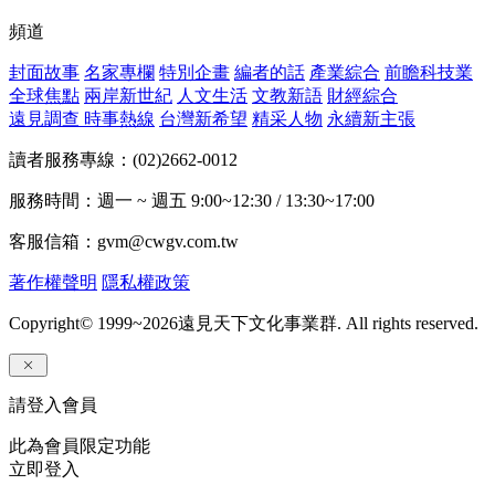
頻道
封面故事
名家專欄
特別企畫
編者的話
產業綜合
前瞻科技業
全球焦點
兩岸新世紀
人文生活
文教新語
財經綜合
遠見調查
時事熱線
台灣新希望
精采人物
永續新主張
讀者服務專線：(02)2662-0012
服務時間：週一 ~ 週五 9:00~12:30 / 13:30~17:00
客服信箱：gvm@cwgv.com.tw
著作權聲明
隱私權政策
Copyright© 1999~2026
遠見天下文化事業群. All rights reserved.
請登入會員
此為會員限定功能
立即登入