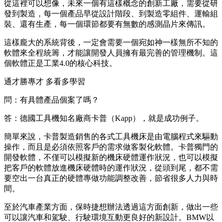
從這裡可以想像，未來一個有這樣概念的創新工廠，需要從研
發到製造，每一個產品早從設計階段、到製造零組件、運輸組
裝、還有生產，每一個環節都要有無數的感測晶片來傳訊。
這樣龐大的系統背後，一定會需要一個宛如神一樣無所不知的
軟體來全程統籌，才能讓開發人員擁有最完善的管理機制。這
個軟體正是工業4.0的核心科技。
通才勝專才 多看多學習
問：有具體產品個案了嗎？
答：德國工具機知名廠商卡普（Kapp），就是成功例子。
簡單來說，卡普製造銷售的各式工具機床是由電腦程式來驅動
操作，而且是必須依照客戶的需求做客製化軟體。卡普獨門的
開發軟體，不僅可以模擬新的機床硬體運作狀況，也可以模擬
把客戶的軟體放進機床硬體時的運作狀況，從頭到尾，都不需
要空出一台真正的硬體專做功能調整改善，節省很多人力與時
間。
至於汽車產業方面，保時捷想辦法透過這方面創新，做出一些
可以讓汽車和駕駛、行駛環境互動更良好的新設計。BMW以