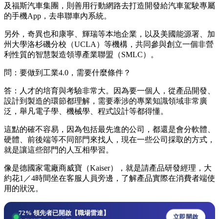
及福斯汽車集團，則善用行動網路去打造開發給汽車駕駛專屬
的手機App，去串聯車內系統。
另外，奇異也和康寧、輝瑞等本地企業，以及美國能源署、加
州大學洛杉磯分校（UCLA）等機構，共同參與創立一個非營
利性質的智慧製造領導產業聯盟（SMLC）。
問：要做到工業4.0，需要什麼條件？
答：人才的培育與考驗非常大。因為要一個人，從產品開發、
設計到製造的環節都理解，需要牽涉的專業知識領域非常廣
泛，舉凡電子學、機械學、程式設計等都得懂。
這點的確不容易，因為包括最先進的公司，都還是會分軟體、
硬體、前後端等不同部門來找人，現在一些公司採取的方式，
就是讓這些部門的人互相學習。
像是德國家電廠商威寶（Kaiser），就是請產品研發經理，大
約花1／4時間坐在客服人員旁邊，了解產品實際在消費者端使
用的狀況。
72%
領先者已開啟【職場雷達】
立即開啟