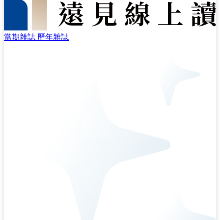
當期雜誌
歷年雜誌