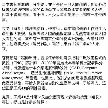
這本書其實寫的十分生硬，並不是給一般人閱讀的，但意外讓
從未到訪過中國大陸的森德勒在大陸成為產業界的知名人物。
因為不管看得懂、看不懂，不少大陸企業界手上都有一本他的
書。
接受《遠見》越洋專訪時，他笑說，這本書讓他的工作與生活
產生很大改變。從未去過大陸的他很驚訝，竟然有那麼多大陸
人看他的書，甚至有一團南京企業到德國拜訪他。今年6月22
日，他還將接受《遠見雜誌》邀請，來台主講工業4.0大未
來。
森德勒是工程師出身，曾擔任研發用電腦控制工廠設備程式的
數控（CNC）設計師，在1989年開始成為專業科技記者與分
析師，出版超過十本介紹電腦輔助設計（CAD, Computer
Aided Design）、產品生命週期管理（PLM, Product Lifecycle
Management）等書籍。也因此，他對於如何用電腦虛擬環境
做產品開發、再輸入機器做自動化生產等技術，了解深入。這
些正是工業4.0的關鍵要素。
究竟，工業4.0是什麼？又該怎麼實現？森德勒接受《遠見》
專訪，提出最詳盡的解釋：