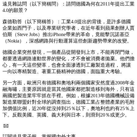
遠見雜誌問（以下簡稱問）：請問德國為何在2011年提出工業
4.0的願景？
森德勒答（以下簡稱答）：工業4.0提出的背後，是許多德國
企業如西門子，以及專業研究學者，在近年看到蘋果創辦人賈
伯斯（Steve Jobs）推出iPhone帶來的革命，竟能擊沉諾基亞
（Nokia），深感網路與行動運算這些創新趨勢帶來的改變。
德國企業突然發現，一個產品從開發到上市，不能再閉門做，
都要透過網路連動世界的變化，才不會被消費者拋棄。他們擔
心，有一天這些變革，也會全面滲透到工廠製造過程， 將讓
一向以專精製造、著重工藝精神的德國，面臨重大考驗。
另一方面，歐洲只有德國和奧地利兩個國家安然度過2008年金
融海嘯，主要原因就是當其他國家都把製造移到海外，只有這
兩國把製造業牢牢抓在手裡。例如，根據2013年德國機械設備
製造業聯盟針對全球的調查指出，德國工業占整體產業的毛附
加價值比例，近20年從沒掉到25％以下，奧地利也約有25％上
下。反觀美國、英國、義大利與日本，則滑到20％或更少。
訂閱遠見電子報，掌握國內外大事