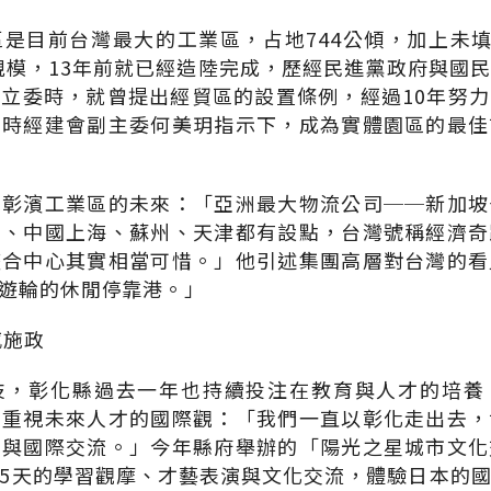
是目前台灣最大的工業區，占地744公傾，加上未填
的規模，13年前就已經造陸完成，歷經民進黨政府與國
立委時，就曾提出經貿區的設置條例，經過10年努
當時經建會副主委何美玥指示下，成為實體園區的最佳
到彰濱工業區的未來：「亞洲最大物流公司──新加坡
京、中國上海、蘇州、天津都有設點，台灣號稱經濟奇
整合中心其實相當可惜。」他引述集團高層對台灣的看
遊輪的休閒停靠港。」
感施政
技，彰化縣過去一年也持續投注在教育與人才的培養
常重視未來人才的國際觀：「我們一直以彰化走出去，
育與國際交流。」今年縣府舉辦的「陽光之星城市文化
5天的學習觀摩、才藝表演與文化交流，體驗日本的