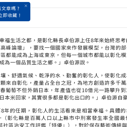
文章嗎 ?
立即收藏 !
來大趨勢
幸福生活之都，是彰化縣長卓伯源上任8年來始終思考的
市高峰論壇」，要找一個國家來作發展模型，台灣的部
地區都能成為上海或東京，但每一個城市都能以彰化模
成為一個品質生活之鄉。」卓伯源說。
土壤、舒適氣候、乾淨的水、勤奮的彰化人，使彰化成
一顆來自彰化，產量占全台之冠，為地方創造許多千萬
春葡萄不但外銷日本，年產值也從10億元一路攀升到
日本米回家，其實很多都是彰化出口的。」卓伯源自
第8年的任期，彰化人的生活看來是相當幸福。具體的
一（彰化縣是百萬人口以上縣市中刑案發生率全國最
部社區治安工作評鑑「特優」），對於保存藝術傳統