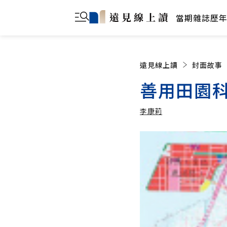
當期雜誌
歷
遠見線上讀
封面故事
善用田園
李康莉
李康莉