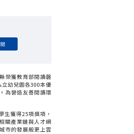
訂閱
縣榮獲教育部閱讀磐
立幼兒園各300本優
。為營造友善閱讀環
學生獲得25項獎項，
動相關產業鏈與人才網
城市的發展般更上雲