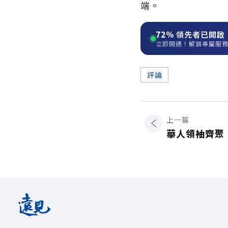
端。
72%
領先者已開啟
立即開通！解鎖專屬服
評論
上一篇
華人領袖齊聚