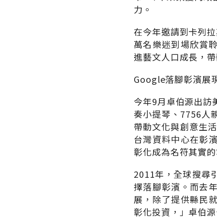
力。
在今年邀請到卡列拉
萬名樂迷到場欣賞
進藝文人口成長，帶
Google落腳彰濱展
今年9月卓伯源出訪
奏小提琴、7756
帶動文化與創意生活
台灣資料中心在彰
彰化成為名符其實的
2011年，全球搜
擇落腳彰濱。而去年
展，除了提供縣民
彰化投資，」卓伯源