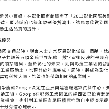
斯與小賈姬，在彰化體育館舉辦了「2013彰化國際美
聆聽。同時縣府也每年規劃優質演出，讓民眾欣賞到國
動生活品質的提升。
現優勢
美國交通部時，與會人士非常訝異彰化僅僅一個縣，就能
人親子共讀等五項金氏世界紀錄。數字背後反映的是縣
的萌芽結果。至於彰化的未來，則與彰濱工業區的發展息
濱工業區動土，也預計於年底完成，屆時，將成為彰化
雲端科技大縣，希望也能帶動相關的產業鏈。
尋引擎龍頭Google決定在亞洲興建雲端運算資料中心，
動工後，Google在彰濱工業園區的線西區已投資超
就業機會，也針對工業區崙尾區積極推動自由經濟示範
十分有信心地表示。