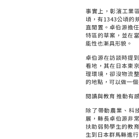
事實上，彰濱工業區
頃，有1343公頃
直閒置。卓伯源擔任
特區的草案，並在
能性也漸具形貌。
卓伯源在訪談時提
看地，其在日本東
理環境，卻沒物流
的地點，可以做一個
閱讀與教育 推動有
除了帶動農業、科
展，縣長卓伯源非
扶助弱勢學生的教
生到日本群馬縣進行