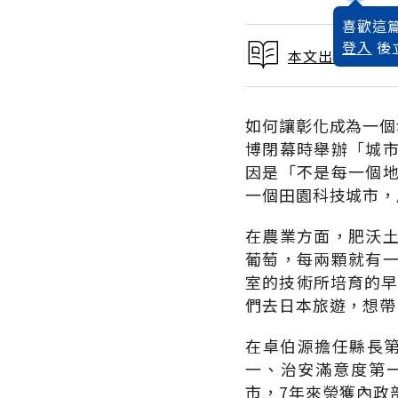
喜歡這篇
登入
後
本文出自預見未
如何讓彰化成為一個
博閉幕時舉辦「城
因是「不是每一個
一個田園科技城市，
在農業方面，肥沃
葡萄，每兩顆就有
室的技術所培育的早
們去日本旅遊，想帶
在卓伯源擔任縣長
一、治安滿意度第
市，7年來榮獲內政