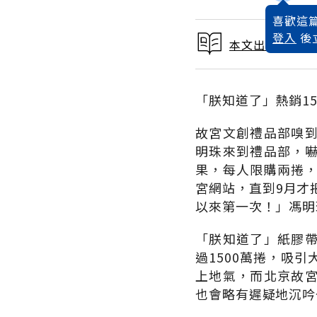
喜歡這篇
登入
後
本文出自 2013
「朕知道了」熱銷15
故宮文創禮品部嗅
明珠來到禮品部，
果，每人限購兩捲，
宮網站，直到9月才
以來第一次！」馮明
「朕知道了」紙膠
過1500萬捲，吸
上地氣，而北京故
也會略有遲疑地沉吟