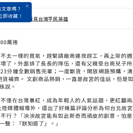
文章嗎 ?
立即收藏 !
 / 12月號雜誌 看見台灣平民英雄
00萬捲
到不太一樣的買氣，趕緊請廠商連夜趕工，再上架的週
嚇壞了，外面排了長長的隊伍，還有父親受台商兒子所
23分鐘全數銷售完畢；一度斷貨，開放網路預購，
把貨補齊。 文創商品熱銷，一直是故宮的佳話，但是
珠說。
帶不僅在台灣暴紅，成為年輕人的人氣話題，更紅翻兩
引大陸媒體報導外，還出了好幾篇評論分析為何台北故
宮不行？「泱泱故宮能有如此新奇而頑皮的創意，怕是
一聲：『朕知道了』。」