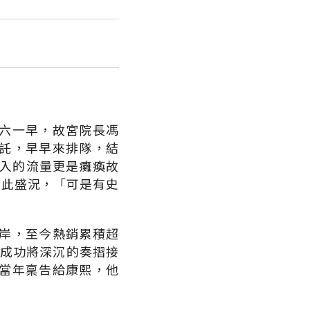
六一早，故宮院長馮
託，早早來排隊，結
湧入的流量更是癱瘓故
如此盛況，「可是有史
岸，至今熱銷累積超
宮成功將深沉的奏摺接
當年稟告給康熙，他