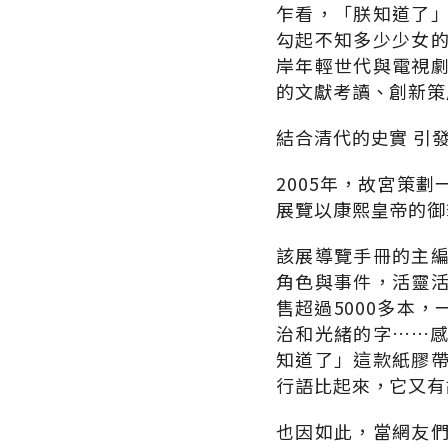
乍看，「朕知道了
勾起不知多少少女
岸年輕世代與電視
的文獻考讀、創新策
結合清代的史實 引
2005年，故宮策
展覽以康熙皇帝的御
該展導覽手冊的主
角色與事件，活靈
售超過5000多本
治和光緒的字……
知道了」這款紙膠
行語比起來，它又有
也因如此，當網友