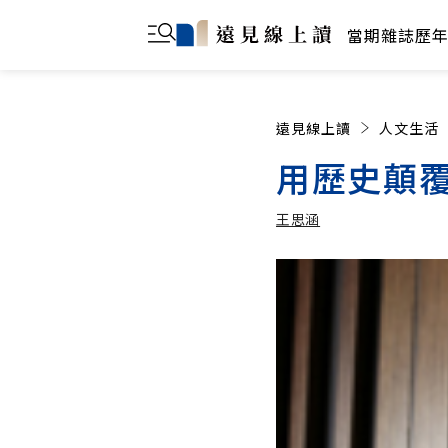
當期雜誌
歷
遠見線上讀
人文生活
用歷史顛
王思涵
王思涵