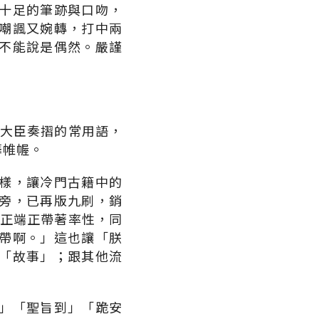
十足的筆跡與口吻，
嘲諷又婉轉，打中兩
不能說是偶然。嚴謹
閱大臣奏摺的常用語，
籌帷幄。
樣，讓冷門古籍中的
旁，已再版九刷，銷
雍正端正帶著率性，同
帶啊。」這也讓「朕
「故事」；跟其他流
」「聖旨到」「跪安