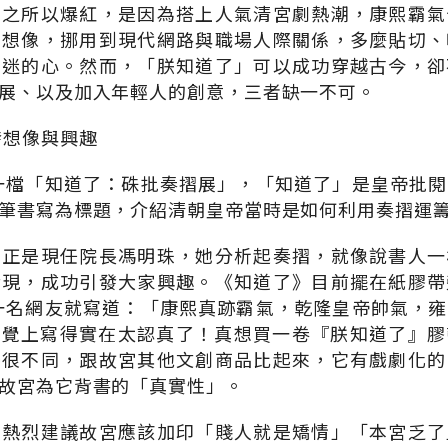
」之所以爆紅，是因為搭上人氣清宮劇熱潮，康熙霸氣
的想像，挪用到現代網路與職場人際關係，多麼貼切、
劇迷的心。然而，「朕知道了」可以成功穿越古今，卻
展、以及加入年輕人的創意，三者缺一不可。
發想像與興趣
劃一檔「知道了：硃批奏摺展」，「知道了」是皇帝批
筆書寫為標題，介紹清朝皇帝當時是如何利用奏摺運
編正是現任院長馮明珠，她分析起奏摺，就像說書人一
活現，成功引發大家興趣。《知道了》目前擺在紙膠帶
，一名網友就寫道：「康熙真跡霸氣，乾隆皇帝帥氣，
感覺上寫得實在太認真了！真想買一卷『朕知道了』膠
帶很不同，跟故宮其他文創商品比起來，它有戲劇化的
故宮為它背書的「真實性」。
們熱烈建議故宮應該加印「賤人就是矯情」「本宮乏了