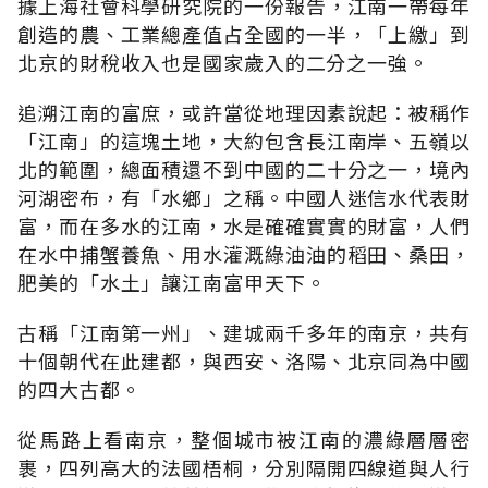
據上海社會科學研究院的一份報告，江南一帶每年
創造的農、工業總產值占全國的一半，「上繳」到
北京的財稅收入也是國家歲入的二分之一強。
追溯江南的富庶，或許當從地理因素說起：被稱作
「江南」的這塊土地，大約包含長江南岸、五嶺以
北的範圍，總面積還不到中國的二十分之一，境內
河湖密布，有「水鄉」之稱。中國人迷信水代表財
富，而在多水的江南，水是確確實實的財富，人們
在水中捕蟹養魚、用水灌溉綠油油的稻田、桑田，
肥美的「水土」讓江南富甲天下。
古稱「江南第一州」、建城兩千多年的南京，共有
十個朝代在此建都，與西安、洛陽、北京同為中國
的四大古都。
從馬路上看南京，整個城市被江南的濃綠層層密
裹，四列高大的法國梧桐，分別隔開四線道與人行