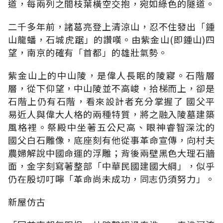
道，每兩列之間枝葉橫空交抱，宛如綠色的隧道。
二千多年前，諸葛亮登上清涼山，忍不住發出「鍾
山龍蟠，石城虎踞」的讚嘆。由紫金山(即鍾山)四
望，南京的確有「首都」的雄壯氣勢。
紫金山上的中山陵，是偉人長眠的陵寢。石階層
層，從下仰望，中山陵並不高峻，拾梯而上，卻是
石階上仍有石階，看來設計者充分掌握了 國父平
易近人與偉大人格的兩種特質，將之融入陵墓建築
風格裡。祭殿中坐著五公尺高、眼神睿智深沈的
國父白石雕像，底座刻有他從事革命宣傳，向村夫
農婦解說中國命運的浮雕；背後兩壁黑色大理石牆
面，金字刻寫著整部「中華民國建國大綱」，似乎
仍在殷切叮嚀「革命尚未成功，同志仍須努力」。
新屋仿古