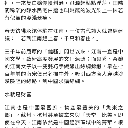
裡，十來隻白鵝慢慢划過，飛濺起點點浮萍，田疇
間稀疏的臨水民宅白牆也叫粼粼的波光染上一抹若
有似無的淺淺翠痕。
春天彷彿永遠停駐在江南，一位古代詩人就曾經建
議：「若到江南趕上春，千萬和春住。」
三千年前屈原的「離騷」問世以來，江南一直是中
國文學、藝術高度發展的文化源頭；而靈秀、柔婉
的江南女子以一雙雙巧手織繡出絲綢錦緞，早在七
百年前的南宋便已名揚中外，吸引西方商人穿越沙
漠險阻的絲路，到中國求購絲綢。
水就是財富
江南也是中國最富庶、物產最豐美的「魚米之
鄉」，蘇州、杭州甚至被拿來與「天堂」比美。即
使在今天，江南依然是中國經濟區域中的菁華。根