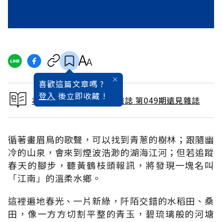
喜歡這篇文章嗎 ?
登入
後立即收藏 !
本文出自 1990 / 7月號雜誌 第049期遠見雜誌
循著畫眉鳥的歌聲，可以找到青蔥的樹林；跟隨幽
冷的山泉，會來到煙波浩渺的湖海江河；但若追蹤
春天的腳步，聽黃鶴枝頭報訊，將發現一塊名叫
「江南」的溫柔水鄉。
這裡遍地春光、一片新綠，阡陌交錯的水稻田、桑
田，像一方方切割平整的青玉，碧琉璃般的河塘