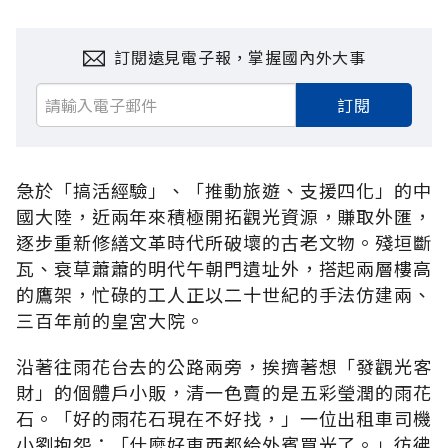
訂閱遠見電子報，掌握國內外大事
訂閱
急於「搞活經驗」、「推動旅遊、支援四化」的中
國大陸，近兩年來積極開拓觀光資源，賺取外匯，
逐步重新修繕文革時代所破壞的古老文物。殘垣斷
瓦、衰草蕭蕭的明代午朝門遺址外，搭起兩層樓高
的鷹架，忙碌的工人正以二十世紀的手法仿建兩、
三百年前的皇宮大院。
沿著往雨花台去的公路兩旁，挨擠著想「發觀光客
財」的個體戶小販，清一色賣的是五彩瑩潤的雨花
石。「好的雨花石現在不好找，」一位出租車司機
小劉抱怨：「什麼好東西都給外賓買光了。」彷彿