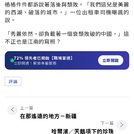
樁樁件件都訴說著落後與頹敗。「我們這兒是美麗
的西湖、破落的城市，」一位出租車司機嘲諷的
說。
「秀麗依然，卻負載著一個衰頹敗破的中國，」這
不正也是江南的寫照？
72%
領先者已開啟【職場雷達】
立即開啟
立即開通！解鎖專屬服務
評論
上一篇
在那遙遠的地方－新疆
下一篇
哈爾濱／天鵝項下的珍珠