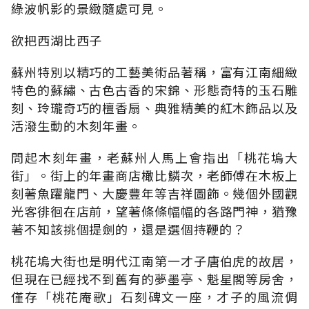
綠波帆影的景緻隨處可見。
欲把西湖比西子
蘇州特別以精巧的工藝美術品著稱，富有江南細緻
特色的蘇繡、古色古香的宋錦、形態奇特的玉石雕
刻、玲瓏奇巧的檀香扇、典雅精美的紅木飾品以及
活潑生動的木刻年畫。
問起木刻年畫，老蘇州人馬上會指出「桃花塢大
街」。街上的年畫商店橄比鱗次，老師傅在木板上
刻著魚躍龍門、大慶豐年等吉祥圖飾。幾個外國觀
光客徘徊在店前，望著條條幅幅的各路門神，猶豫
著不知該挑個提劍的，還是選個持鞭的？
桃花塢大街也是明代江南第一才子唐伯虎的故居，
但現在已經找不到舊有的夢墨亭、魁星閣等房舍，
僅存「桃花庵歌」石刻碑文一座，才子的風流倜