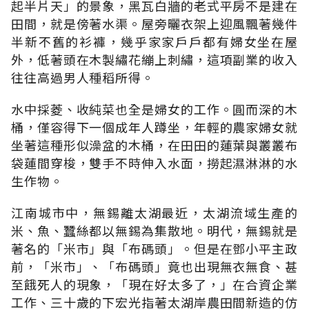
起半片天」的景象，黑瓦白牆的老式平房不是建在
田間，就是傍著水渠。屋旁曬衣架上迎風飄著幾件
半新不舊的衫褲，幾乎家家戶戶都有婦女坐在屋
外，低著頭在木製繡花繃上刺繡，這項副業的收入
往往高過男人種稻所得。
水中採菱、收純菜也全是婦女的工作。圓而深的木
桶，僅容得下一個成年人蹲坐，年輕的農家婦女就
坐著這種形似澡盆的木桶，在田田的蓮葉與叢叢布
袋蓮間穿梭，雙手不時伸入水面，撈起濕淋淋的水
生作物。
江南城市中，無錫離太湖最近，太湖流域生產的
米、魚、蠶絲都以無錫為集散地。明代，無錫就是
著名的「米市」與「布碼頭」。但是在鄧小平主政
前，「米市」、「布碼頭」竟也出現無衣無食、甚
至餓死人的現象，「現在好太多了，」在合資企業
工作、三十歲的下宏光指著太湖岸農田間新造的仿