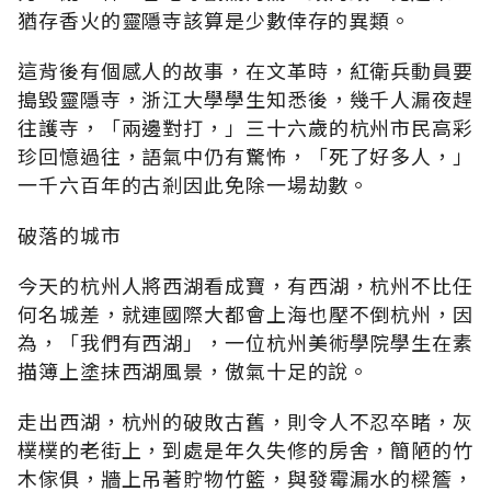
猶存香火的靈隱寺該算是少數倖存的異類。
這背後有個感人的故事，在文革時，紅衛兵動員要
搗毀靈隱寺，浙江大學學生知悉後，幾千人漏夜趕
往護寺，「兩邊對打，」三十六歲的杭州市民高彩
珍回憶過往，語氣中仍有驚怖，「死了好多人，」
一千六百年的古剎因此免除一場劫數。
破落的城市
今天的杭州人將西湖看成寶，有西湖，杭州不比任
何名城差，就連國際大都會上海也壓不倒杭州，因
為，「我們有西湖」，一位杭州美術學院學生在素
描簿上塗抹西湖風景，傲氣十足的說。
走出西湖，杭州的破敗古舊，則令人不忍卒睹，灰
樸樸的老街上，到處是年久失修的房舍，簡陋的竹
木傢俱，牆上吊著貯物竹籃，與發霉漏水的樑簷，