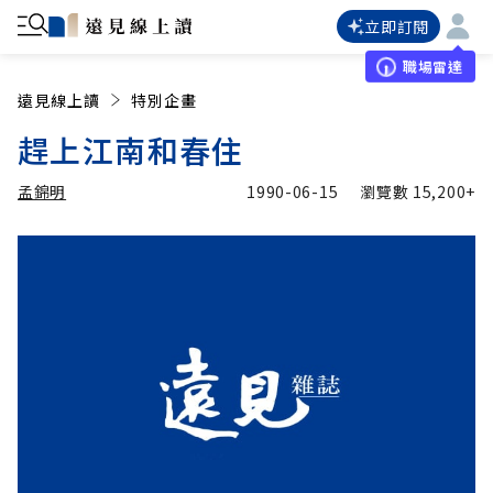
立即訂閱
職場雷達
遠見線上讀
特別企畫
趕上江南和春住
孟錦明
1990-06-15
瀏覽數
15,200+
加入追蹤
孟錦明