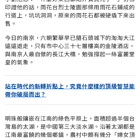
印證他的話，雨花台烈士陵園那條用雨花石鋪成的
行道上，坑坑洞洞，原來的雨花石都被硬撬下來出
售。
今日的南京，六朝繁華早已隨石頭城下的淘淘大江
遠遠退走，只有市中心三十七層樓高的金陵酒店，
與南京人最自傲的長江大橋，勉強撐起一絲富麗堂
皇的氣象。
站在時代的新轉折點上，究竟什麼樣的頂級智慧能
帶你破局而出？
明珠般鑲嵌在江南的綠色平原上，面積超過半個台
灣島的太湖，是中國第三大淡水湖。沿著太湖都是
江南最富饒的幾個鄉鎮，農村中頗有幾分「婦女頂