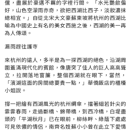
儻，盡展於豪邁不羈的字裡行間。 「水光艷歛偏
好，山色空濛雨亦奇，欲把西湖比西子，淡妝濃抹
總相宜。」自從北宋大文豪蘇東坡將杭州的西湖比
喻為中國史上有名的美女西施之後，西湖的美一再
為人傳頌。
漏雨趕往護寺
來杭州的遠人，多半是為一探西湖的絕色，沿湖周
圍蓋滿現代化的賓館，像唐突了佳人的巨人高高聳
立，拉開落地窗簾，整個西湖就在眼下，當然，
「濱湖這面的房間總要貴一點，」華僑飯店的櫃檯
小姐說。
撐一把繪有西湖風光的杭州綢傘，擋著細若針尖的
霏霏春雨，走過斷橋、錦帶橋，到西冷橋，白堤盡
頭的「平湖秋月」已在眼前，柳絲畔、綠蔭下處處
可見依儂的情侶，南齊名妓蘇小小曾在此立下愛情