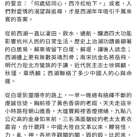
的誓言：「何處結同心，西冷松柏下。」或者，人
們對愛情的渴望與追尋，才是西湖年年吸引千萬來
賓的答案。
從前西湖一直以灌田、飲水、通航、釀酒四大功能
影響杭州人民的日常生活。歷史上治湖功蹟最顯著
的白居易、蘇東坡留下白堤、蘇堤，讓後人誌念；
西湖邊上更有無數英魂烈骨；南宋抗金名將岳飛、
明代力拒北方蠻族的于謙、近代民主志士徐錫麟、
秋瑾、章炳麟；西湖聯絡了多少中國人的心與命
運。
從白堤到靈隱寺的路上，一早一晚總有絡繹不斷的
虔誠信徒、胸前掛了黃色香袋的老嫗，天天走這半
小時路程朝山進香。大雄寶殿裡香煙撩繞，九點八
公尺高的金身如來前，三名滿面皺紋的老太太素衣
肅容，合什跪拜。中國大陸自文革以來，鞭笞怪、
力、亂、神，各地寺觀關的關、毀的毀。比起來，