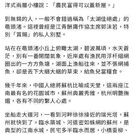
洋式兩層小樓說：「農民富得可以蓋新屋。」
到無錫的人，一般不會錯過稱為「太湖佳絕處」的
黽頭渚。這裡曾經是江青酬庸作協主席郭沫若，特
別「賞賜」的私人別墅。
站在在黽頭渚小丘上俯瞰太湖，碧波萬頃，水天蒼
茫，別有一番開闊氣象，近岸處有漁民用浮杆細網
圈出的一方方魚塘，湖面上漁船往來，並不張網捕
魚，卻是丟下大綑大綑的草束，給魚兒當糧食。
幾千年來，中國人總將蘇杭比喻成天堂，這兩座江
南最有名的花園城市，蘇州典麗秀雅，杭州明艷撫
媚，各有不同的繫人心處。
坐船走大運河，一看到河畔徐徐接近的瑞光塔，蘇
州就快到了。臨水築城、河道密如蛛網的蘇州，是
典型的江南水城，民宅多半臨水而居，小橋垂柳、