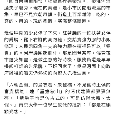
「回首南朝無限恨，杜鵑聲裡過秦淮。」秦淮河流
過夫子廟旁。現在的秦淮，是小市民閒暇流連的市
集，早已不見六朝風韻。街道上百業雜陣，吃的、
穿的、用的、玩的攤販，塞滿整條街道。
幾個嘻鬧的少女停了下來，紅著臉的一位扶著女伴
的肩膀，褪下右腳的高跟鞋，交給賣強力膠的小販
修理；人民幣四角一支的強力膠在這裡是可以「零
賣」的。河岸邊圍起欄杆，那是國營茶座，儘管夜
市燈火如晝，是做生意的好時機，服務員還是早早
掛起打烊的告示牌，下班回家了。倒是河面上向政
府繳租的船夫仍熱切的向遊人兜攬生意。
「六朝金粉」的烏衣巷、朱雀橋，不見舊時王侯的
富貴驕氣，連「重擔歇山」的清代建築都寥寥無
存，「新房子也是仿古式的，可是仿得太新、太
假。」南京大學一位學生感慨的批評：「都是在騙
觀光客。」