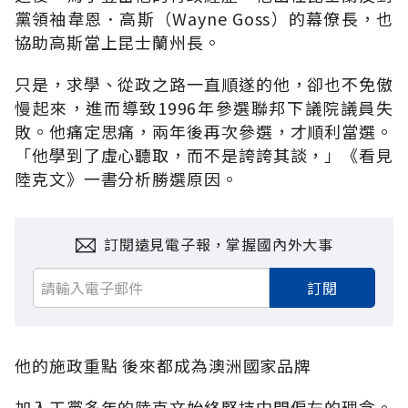
黨領袖韋恩．高斯（Wayne Goss）的幕僚長，也
協助高斯當上昆士蘭州長。
只是，求學、從政之路一直順遂的他，卻也不免傲
慢起來，進而導致1996年參選聯邦下議院議員失
敗。他痛定思痛，兩年後再次參選，才順利當選。
「他學到了虛心聽取，而不是誇誇其談，」《看見
陸克文》一書分析勝選原因。
訂閱遠見電子報，掌握國內外大事
訂閱
他的施政重點 後來都成為澳洲國家品牌
加入工黨多年的陸克文始終堅持中間偏左的理念。