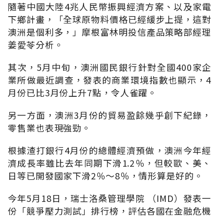
隨著中國大陸4兆人民幣振興經濟方案、以及家電
下鄉計畫，「全球原物料價格已經緩步上提，這對
澳洲是個利多，」摩根富林明投信產品策略部經理
姜愛苓分析。
其次，5月中旬，澳洲國民銀行針對全國400家企
業所做最近調查，發表的商業環境指數也顯示，4
月份已比3月份上升7點，令人雀躍。
另一方面，澳洲3月份的貿易盈餘幾乎創下紀錄，
零售業也表現強勁。
根據渣打銀行4月份的總體經濟預做，澳洲今年經
濟成長率雖比去年同期下滑1.2％，但較歐、美、
日等已開發國家下滑2％～8％，情形算是好的。
今年5月18日，瑞士洛桑管理學院 （IMD）發表一
份「競爭壓力測試」排行榜，評估各國在金融危機