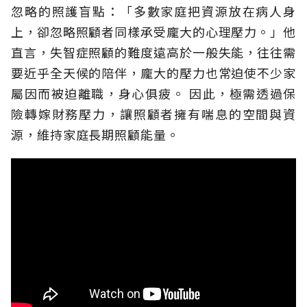
忽略的照護盲點：「多數家庭把資源放在病人身
上，卻忽略照顧者同樣承受龐大的心理壓力。」他
直言，失智症照顧的難度遠高於一般失能，往往需
要近乎全天候的陪伴，龐大的壓力也常迫使不少家
屬因而被迫離職，身心俱疲。
因此，極需透過保
險轉嫁財務壓力，讓照顧者擁有喘息的空間與資
源，維持家庭長期照顧能量。