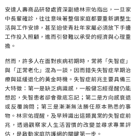
安達人壽商品研發處資深副總林宗佑指出，一旦家
中長輩確診，往往意味著整個家庭都要重新調整生
活與工作安排，甚至迫使青壯年家屬必須放下手邊
工作投入照顧，進而引發難以承受的經濟與心理重
擔。
然而，許多人在面對疾病初期時，常將「失智症」
與「正常老化」混為一談，因而錯失失智症早期治
療與延緩退化的黃金時機。失智症前兆主要具備三
大特徵：第一是缺乏病識感，一般健忘經提醒仍能
想起，失智患者卻會徹底忘記；第二是方向感衰退
或反覆詢問；第三是漸漸無法勝任原本熟悉的事
物。林宗佑提醒，及早辨識出這類異常的失智症前
兆，透過觀察家人生活習慣的改變並尋求專業評
估，是啟動家庭防護網的關鍵第一步。