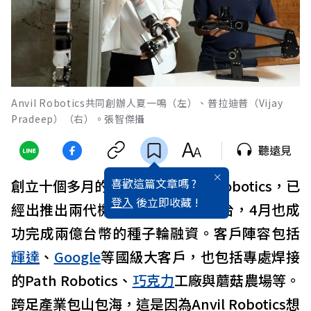
Anvil Robotics共同創辦人夏一鳴（左）、普拉迪普（Vijay
Pradeep）（右）。張智傑攝
聽遠見
喜歡這篇文章嗎 ?
創立十個多月的
機器人
新創Anvil Robotics，已
登入
後立即收藏 !
經出推出兩代機器人、出貨逾100台，4月也成
功完成兩億台幣的種子輪融資。客戶陣容包括
輝達
、
Google
等國級大客戶，也包括專處焊接
的Path Robotics、
巧克力
工廠與蘑菇農場等。
跨足產業包山包海，這是因為Anvil Robotics想