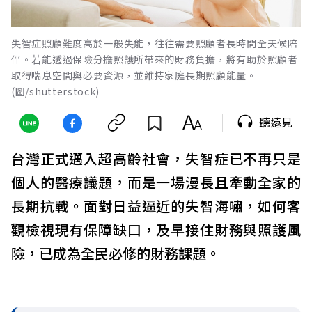
失智症照顧難度高於一般失能，往往需要照顧者長時間全天候陪
伴。若能透過保險分擔照護所帶來的財務負擔，將有助於照顧者
取得喘息空間與必要資源，並維持家庭長期照顧能量。
(圖/shutterstock)
聽遠見
台灣正式邁入超高齡社會，失智症已不再只是
個人的醫療議題，而是一場漫長且牽動全家的
長期抗戰。面對日益逼近的失智海嘯，如何客
觀檢視現有保障缺口，及早接住財務與照護風
險，已成為全民必修的財務課題。