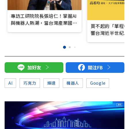
專訪工研院院長張培仁！掌握AI
與機器人熱潮，當台灣產業國際
買不起的「單程機
造局者
響台灣近半世紀思
加好友
關注FB
AI
巧克力
輝達
機器人
Google