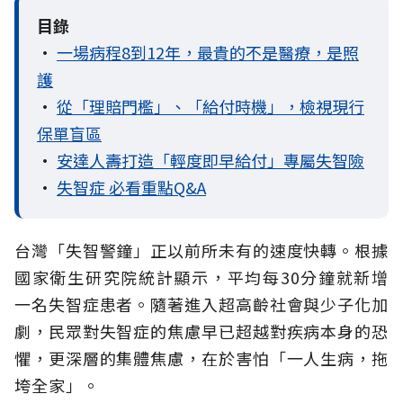
目錄
•
一場病程8到12年，最貴的不是醫療，是照
護
•
從「理賠門檻」、「給付時機」，檢視現行
保單盲區
•
安達人壽打造「輕度即早給付」專屬失智險
•
失智症 必看重點Q&A
台灣「失智警鐘」正以前所未有的速度快轉。根據
國家衛生研究院統計顯示，平均每30分鐘就新增
一名失智症患者。隨著進入超高齡社會與少子化加
劇，民眾對失智症的焦慮早已超越對疾病本身的恐
懼，更深層的集體焦慮，在於害怕「一人生病，拖
垮全家」。