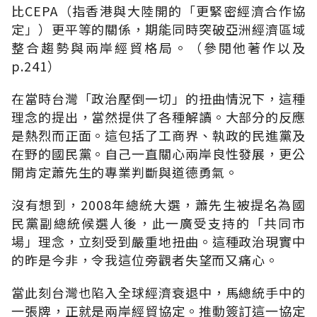
比CEPA（指香港與大陸開的「更緊密經濟合作協
定」）更平等的關係，期能同時突破亞洲經濟區域
整合趨勢與兩岸經貿格局。（參閱他著作以及
p.241）
在當時台灣「政治壓倒一切」的扭曲情況下，這種
理念的提出，當然提供了各種解讀。大部分的反應
是熱烈而正面。這包括了工商界、執政的民進黨及
在野的國民黨。自己一直關心兩岸良性發展，更公
開肯定蕭先生的專業判斷與道德勇氣。
沒有想到，2008年總統大選，蕭先生被提名為國
民黨副總統候選人後，此一廣受支持的「共同市
場」理念，立刻受到嚴重地扭曲。這種政治現實中
的昨是今非，令我這位旁觀者失望而又痛心。
當此刻台灣也陷入全球經濟衰退中，馬總統手中的
一張牌，正就是兩岸經貿協定。推動簽訂這一協定