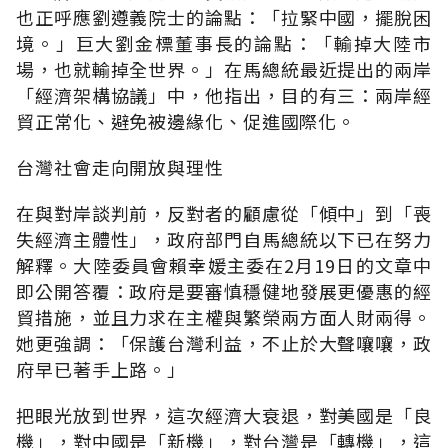
也正呼應劉遵義院士的論點：「拉緊中國，擺脫困
境。」巨大劉金標董事長的論點：「輸掉大陸市
場，也就輸掉全世界。」在馬總統最近提出的兩岸
「經濟架構協議」中，他指出，目的有三：兩岸經
貿正常化、避免被邊緣化、促進國際化。
台灣社會走向開放與理性
在與對岸談判前，反對者的顧慮從「傾中」到「喪
失經濟主體性」，政府部門自馬總統以下已在努力
解釋。大陸委員會賴幸媛主委在2月19日的文章中
即公開答覆：政府是要審慎穩健地發展更優惠的經
貿措施，並且力求在主權與繁榮兩方面人財兩得。
她更強調：「保護台灣利益，不止於大聲嚷嚷，政
府早已著手上路。」
把眼光放到世界，這次經濟大衰退，對美國是「良
機」，對中國是「新機」，對台灣是「轉機」，這