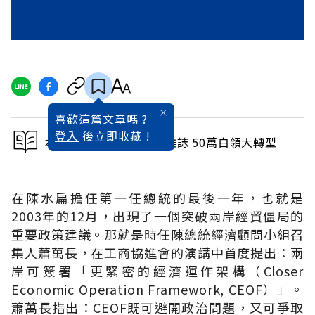
喜歡這篇文章嗎 ?
登入
後立即收藏 !
本文出自 2009 / 4月號雜誌 50萬白領大轉型
在陳水扁擔任第一任總統的最後一年，也就是
2003年的12月，出現了一個突破兩岸經貿僵局的
重要政策建議。那就是時任陳總統經濟顧問小組召
集人蕭萬長，在工商協進會的演講中首度提出：兩
岸可簽署「更緊密的經濟運作架構（Closer
Economic Operation Framework, CEOF）」。
蕭萬長指出：CEOF既可避開政治問題，又可爭取