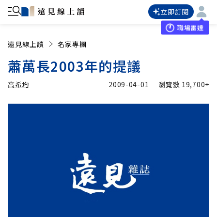
立即訂閱
職場雷達
遠見線上讀
名家專欄
蕭萬長2003年的提議
高希均
2009-04-01
瀏覽數
19,700+
加入追蹤
高希均