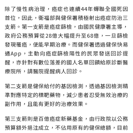
除了慢性病治理，癌症也連續44年蟬聯全國死因
首位，因此，衛福部與健保署積極射出癌症防治三
支箭。第一支箭是癌症篩檢，由國民健康署主導，
政府公務預算從28億大幅提升至68億，一旦篩檢
發現罹癌，便能早期治療。而健保署透過健保快易
通App，主動向癌症篩檢陽性的民眾發送回診提
醒，亦針對有數位落差的國人名單回饋給原診斷醫
療院所，請醫院提醒病人回診。
第二支箭是健保給付的基因檢測，透過基因檢測精
準對應特定的標靶藥物，減少患者忍受無效治療的
副作用，且能有更好的治療效果。
第三支箭則是百億癌症新藥基金，由行政院以公務
預算額外挹注成立，不佔用原有的健保總額，目前