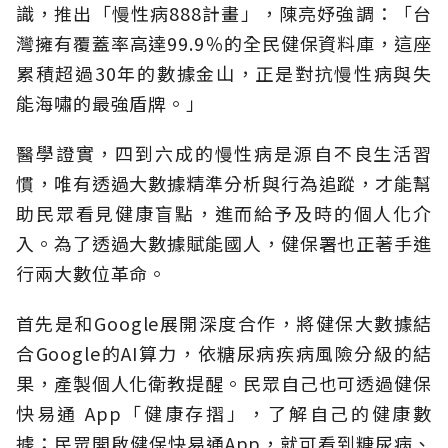
識，推出「慢性病888計畫」，陳亮妤強調：「台
灣擁有覆蓋率高達99.9％的全民健保資料庫，這座
累積超過30年的數據金山，正是對抗慢性病與失
能海嘯的最強盾牌。」
醫學證實，四到六成的慢性病是源自不良生活習
慣，唯有透過大數據精準分析與行為追蹤，才能幫
助民眾看見健康盲點，進而給予及時的個人化介
入。為了透過大數據賦能國人，健保署也正著手進
行兩大數位革命。
首先是和Google展開深度合作，將健保大數據結
合Google的AI算力，依糖尿病疾病風險分級的結
果，產製個人化衛教提醒。民眾自己也可透過健保
快易通 App「健康存摺」，了解自己的健康數
據；民眾開啟健保快易通App，就可看到糖尿病、