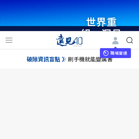
世界重
組・洞見
未來 與
世界領袖
職場雷達
破除資訊盲點
刷手機就能變厲害
同行