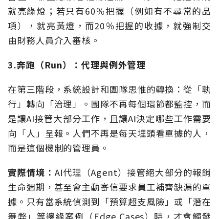
就亮綠燈；若只有60％把握（例如有不尋常的品
項），就亮黃燈，而20％把握的收據，就強制交
由財務人員介入審核。
3.奔跑（Run）：代理與例外管理
在第三階段，系統設計和團隊思惟的轉換：從「執
行」轉向「治理」。團隊不再每個環節都監控，而
是讓AI接管大部分工作，且讓AI決定哪些工作需要
向「人」呈報。人們不再是每天埋頭看單據的人，
而是這個機制的管理員。
實際情境：
AI代理（Agent）接管絕大部分的報銷
生命週期，甚至會主動寄信要求員工補齊缺漏的單
據。只有當系統偵測到「預算超支風險」或「潛在
舞弊」等邊緣案例（Edge Cases）時，才會觸發