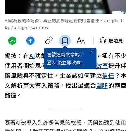
AI成為軟體標配後，真正的挑戰是贏得使用者信任。Unsplash
by Zulfugar Karimov
聽遠見
喜歡這篇文章嗎 ?
編按：在
AI
功能愈來愈普及的同時，卻有不少
登入
後立即收藏 !
使用者開始思考是否該關閉它。當
效率
提升伴
隨風險與不確定性，企業該如何建立
信任
？本
文解析兩大導入策略，找出最適合
團隊
的轉型
路徑。
隨著AI被導入到許多常見的軟體，我開始聽到使用