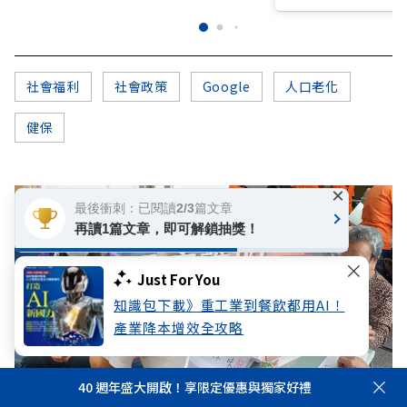
社會福利
社會政策
Google
人口老化
健保
×
最後衝刺：已閱讀2/3篇文章
再讀1篇文章，即可解鎖抽獎！
Just For You
知識包下載》重工業到餐飲都用AI！
產業降本增效全攻略
40 週年盛大開啟！享限定優惠與獨家好禮