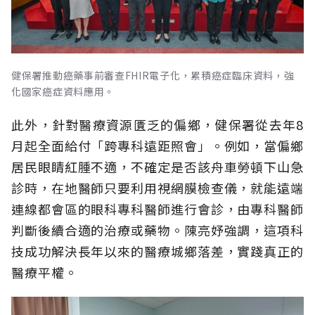
健保署推動癌藥事前審查FHIR電子化，累積癌症臨床資料，強
化國家癌症資料應用。
此外，針對醫療資源匱乏的偏鄉，健保署從去年8
月起全面給付「跨專科遠距照會」。例如，當偏鄉
居民眼睛紅腫不適，不確定是否該舟車勞頓下山急
診時，在地醫師只要利用視網膜檢查儀，就能遠端
連線都會區的眼科專科醫師進行會診，由專科醫師
判斷後續合適的治療或藥物。陳亮妤強調，這項科
技成功解決長年以來的醫療城鄉落差，實踐真正的
醫療平權。