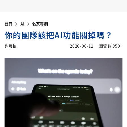
首頁
AI
名家專欄
你的團隊該把AI功能關掉嗎？
許晨怡
2026-06-11
瀏覽數
350+