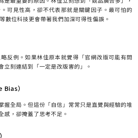
為是最重要的原因。林佳立刻想到「競品廣告多」，
告。可見性高，卻不代表那就是關鍵因子。最可怕的
ch 等數位科技更會帶著我們加深可得性偏誤。
s）
忽略反例。如果林佳原本就覺得「官網改版可能有問
會立刻連結到「一定是改版害的」。
 Bias）
掌握全局。但這份「自信」常常只是直覺與經驗的堆
全感，卻掩蓋了思考不足。
s）