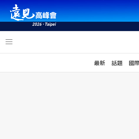
文
最新
最新
話題
國
雜誌目錄
活動
話題
AI
學堂
專題報導
科技
教育
遠見ON AIR
影音
合作