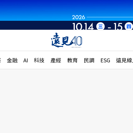
章
特輯
文章
大學升學、職涯攻略
遠
際
金融
AI
科技
產經
教育
民調
ESG
遠見線
國際
更
縣市施政調查全解析
金融
單
民調
產經
電
好享生活
獨
專欄