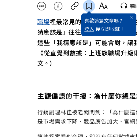
聽
喜歡這篇文章嗎 ?
職場
裡最常見的場景：面對
壓力
與
登入
後立即收藏 !
猜應該是」往往不見得是事實，而
這些「我猜應該是」可能會對，讓
《從直覺到數據：上班族職場升級
文。）
主觀偏誤的干擾：為什麼你總是
行銷副理林佳被老闆問到：「為什麼這
是市場需求下降、競品廣告加大、官網
這些答案看似合理，卻沒有任何數據支