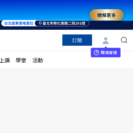
瞭解更多
訂閱
特色頻道
訂閱
見線上讀
ESG遠見
職場雷達
上讀
學堂
活動
多訂閱方案
城市學
刊購買
健康遠見
子報訂閱
華人精英論壇
享知識包
領導影響力學院