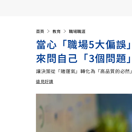
【遠見40週年慶】訂《遠見》贈實用家電3選1+暢銷好
首頁
教育
職場職涯
當心「職場5大偏誤
來問自己「3個問題
讓決策從「賭運氣」轉化為「高品質的必然
遠見好讀
加入追蹤
遠見好讀