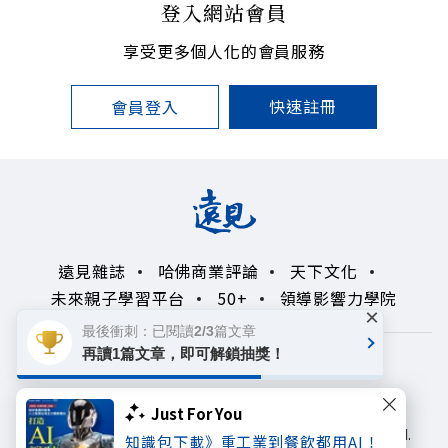
登入網站會員
享受更多個人化的會員服務
快速註冊
會員登入
遠見雜誌
哈佛商業評論
天下文化
未來親子學習平台
50+
領導影響力學院
×
最後衝刺：已閱讀2/3篇文章
再讀1篇文章，即可解鎖抽獎！
著作權聲明
隱私權政策
Copyright© 1999~2026
Just For You
遠見天下文化出版股份有限公司. All rights reserved.
知識包下載》重工業到餐飲都用AI！