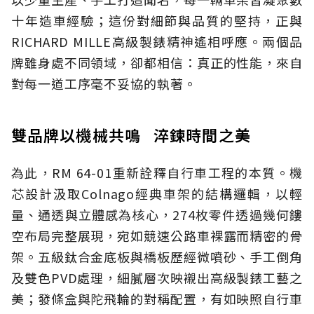
十年造車經驗；這份對細節與品質的堅持，正與
RICHARD MILLE高級製錶精神遙相呼應。兩個品
牌雖身處不同領域，卻都相信：真正的性能，來自
對每一道工序毫不妥協的執著。
雙品牌以機械共鳴 淬鍊時間之美
為此，RM 64-01重新詮釋自行車工程的本質。機
芯設計汲取Colnago經典車架的結構邏輯，以輕
量、通透與立體感為核心，274枚零件透過幾何鏤
空布局完整展現，宛如競速公路車裸露而精密的骨
架。五級鈦合金底板與橋板歷經微噴砂、手工倒角
及雙色PVD處理，細膩層次映襯出高級製錶工藝之
美；發條盒與陀飛輪的對稱配置，有如映照自行車