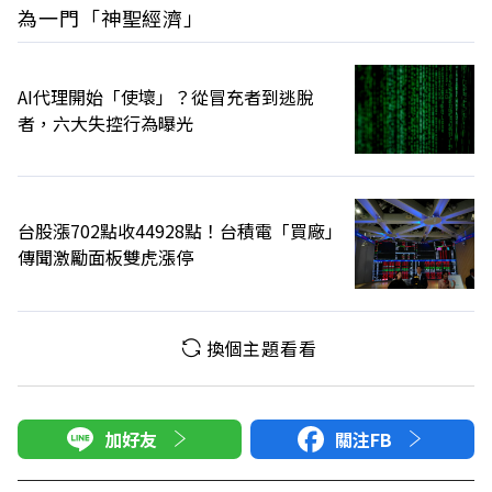
為一門「神聖經濟」
AI代理開始「使壞」？從冒充者到逃脫
者，六大失控行為曝光
台股漲702點收44928點！台積電「買廠」
傳聞激勵面板雙虎漲停
換個主題看看
加好友
關注FB