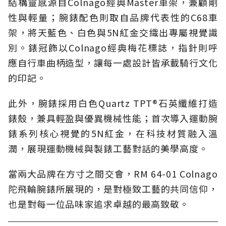
結構靈感源自Colnago經典Master車架，兼顧剛
性與輕量；腕錶配色則取自品牌代表性的C68車
架，將天藍色、白色與5N紅金交織出專屬視覺識
別。錶冠飾以Colnago經典梅花標誌，指針則呼
應自行車曲柄造型，讓每一處設計皆承載騎行文化
的印記。
此外，腕錶採用白色Quartz TPT®石英纖維打造
錶殼，兼具輕盈與優異機械性能；首次導入運動腕
錶系列核心視覺的5N紅金，在科技材質融入溫
潤，展現運動機械與製錶工藝對話的美學高度。
當兩大品牌在方寸之間交會，RM 64-01 Colnago
陀飛輪腕錶所展現的，是對極致工藝的共同信仰，
也是對每一位品味家追求卓越的最高致敬。