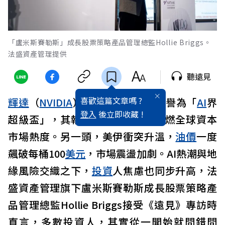
「盧米斯賽勒斯」成長股票策略產品管理總監Hollie Briggs。
法盛資產管理提供
聽遠見
喜歡這篇文章嗎 ?
輝達
（
NVIDIA
）GTC大會登場，被譽為「
AI
界
登入
後立即收藏 !
超級盃」，其執行長
黃仁勳
再度點燃全球資本
市場熱度。另一頭，美伊衝突升溫，
油價
一度
飆破每桶100
美元
，市場震盪加劇。AI熱潮與地
緣風險交織之下，
投資
人焦慮也同步升高，法
盛資產管理旗下盧米斯賽勒斯成長股票策略產
品管理總監Hollie Briggs接受《遠見》專訪時
直言，多數投資人，其實從一開始就問錯問