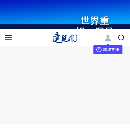
世界重
組・洞見
未來 與
世界領袖
職場雷達
同行