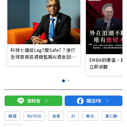
科技七雄從Lag7變Safe7？渣打
全球首席投資總監揭AI資金回流
EMBA的價值，
訊號
立即收聽
加好友
關注FB
輝達
NVIDIA
投資
AI
美元
黃仁勳