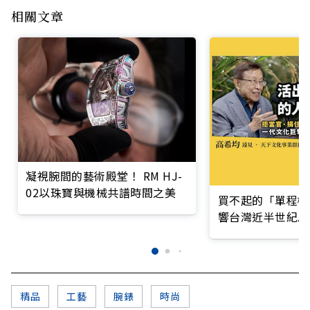
相關文章
凝視腕間的藝術殿堂！ RM HJ-
02以珠寶與機械共譜時間之美
買不起的「單程機
響台灣近半世紀思
精品
工藝
腕錶
時尚