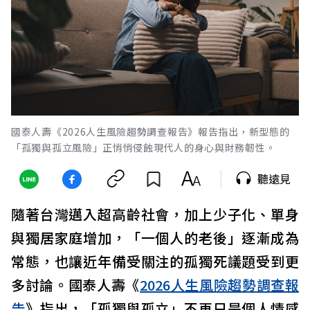
國泰人壽《2026人生風險趨勢調查報告》報告指出，新型態的
「孤獨與孤立風險」正悄悄侵蝕現代人的身心與財務韌性。
聽遠見
隨著台灣邁入超高齡社會，加上少子化、單身
與獨居家庭增加，「一個人的老後」逐漸成為
常態，也讓近年備受關注的孤獨死議題受到更
多討論。國泰人壽《
2026人生風險趨勢調查報
告
》指出，「孤獨與孤立」不再只是個人情感