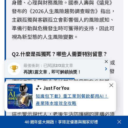
身體、心理與財務風險。國泰人壽與《遠見》
發布的《2026人生風險趨勢調查報告》指出，
主觀孤獨與客觀孤立會影響個人的風險感知、
準備行動與危機發生時可獲得的支持，因此可
視為新型態的人生風險變數。
Q2.什麼是孤獨死？哪些人需要特別留意？
×
A2：孤獨死通常是指一個人在缺乏親友關懷或
最後衝刺：已閱讀2/3篇文章
社會支持的情況下獨自離世，且長時間未被發
再讀1篇文章，即可解鎖抽獎！
現的情形。一般人常以為只有高齡者才有風
險，但隨著少子化、單身與獨居人口增加，在
Just For You
超高齡社會中，長期處於客觀孤立、社會連結
知識包下載》重工業到餐飲都用AI！
產業降本增效全攻略
薄弱或缺乏支持網絡的人，都面臨較高風險。
這也警示現代人，老後生活防護網的建構必須
提早啟動。
40 週年盛大開啟！享限定優惠與獨家好禮