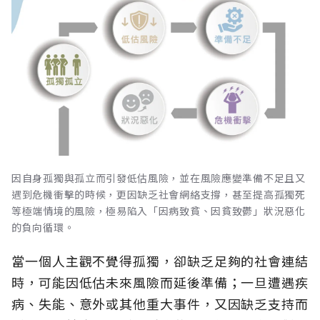
因自身孤獨與孤立而引發低估風險，並在風險應變準備不足且又
遇到危機衝擊的時候，更因缺乏社會網絡支撐，甚至提高孤獨死
等極端情境的風險，極易陷入「因病致貧、因貧致鬱」狀況惡化
的負向循環。
當一個人主觀不覺得孤獨，卻缺乏足夠的社會連結
時，可能因低估未來風險而延後準備；一旦遭遇疾
病、失能、意外或其他重大事件，又因缺乏支持而