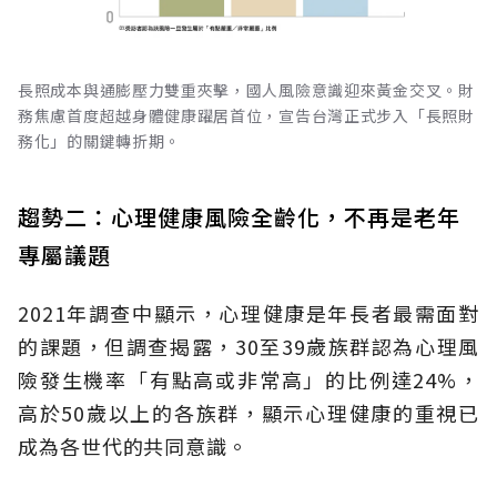
長照成本與通膨壓力雙重夾擊，國人風險意識迎來黃金交叉。財
務焦慮首度超越身體健康躍居首位，宣告台灣正式步入「長照財
務化」的關鍵轉折期。
趨勢二：心理健康風險全齡化，不再是老年
專屬議題
2021年調查中顯示，心理健康是年長者最需面對
的課題，但調查揭露，30至39歲族群認為心理風
險發生機率「有點高或非常高」的比例達24%，
高於50歲以上的各族群，顯示心理健康的重視已
成為各世代的共同意識。