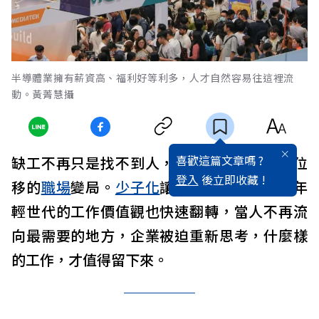
半導體業擁有薪資高、福利好等利多，人才自然容易往這裡流
動。黃菁慧攝
喜歡這篇文章嗎 ?
缺工不再只是找不到人，而是一場結構正在位
登入
後立即收藏 !
移的
職場
變局。
少子化
讓勞動力持續縮水，年
輕世代的工作價值觀也快速翻轉，當人不再流
向最需要的地方，企業被迫重新思考，什麼樣
的工作，才值得留下來。