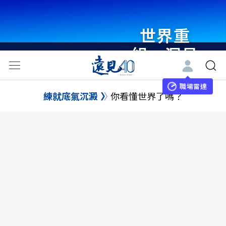
世界重
組・洞見
未來 與
世界領袖
職場雷達
練就底氣沉澱
你看懂世界了嗎？
同行